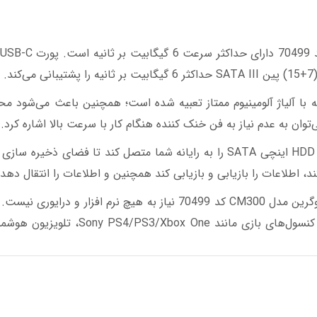
 باکس هارد 2.5” SATA External است که با آلیاژ آلومینیوم ممتاز تعبیه شده است؛ همچنین باعث می‌ش
‌توان به عدم نیاز به فن خنک کننده هنگام کار با سرعت بالا اشاره کرد.
این محفظه هارد می‌تواند به راحتی یک هارد SSD یا HDD 2.5 اینچی SATA را به رایانه شما متصل کند تا فضای 
د، اطلاعات را بازیابی و بازیابی کند همچنین و اطلاعات را انتقال دهد.
برای نصب و استفاده از قاب هارد 2.5” SATA External یوگرین مدل CM300 کد 70499 نیاز به هیچ نرم افزار
هارد اکسترنال از سیستم‌های Windows/Mac OS/Linux، کنسول‌های بازی مانند  One