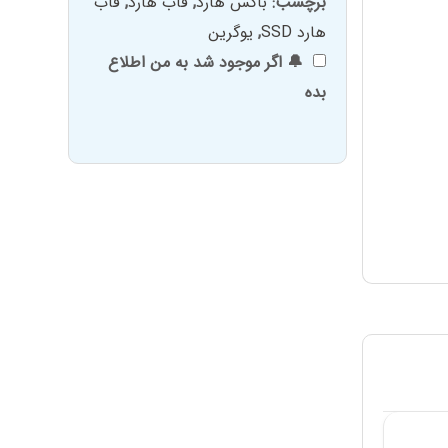
برچسب:
باکس هارد
,
قاب هارد
,
قاب
هارد SSD
,
یوگرین
🔔 اگر موجود شد به من اطلاع
بده