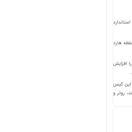
باکس هارد 2.5” SATA External یوگرین مدل CM300 کد 70499 دارای حداکثر سرعت 6 گیگابیت بر ثانیه است. پورت USB-C استاندارد
ود محفظه هارد
ذخیره سازی را افزایش
 و درایوری نیست. این کیس
Sony PS4/PS3/Xbox، تلویزیون هوشمند، روتر و