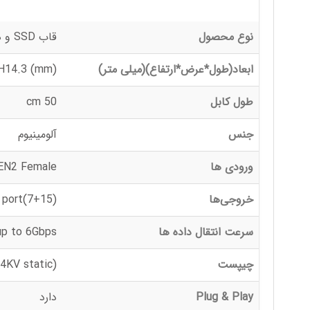
نوع محصول
قاب SSD و هارد
ابعاد(طول*عرض*ارتفاع)(میلی متر)
H14.3 (mm)
طول کابل
50 cm
جنس
آلومینیوم
ورودی ها
EN2 Female
خروجی‌ها
(7+15)Pin SATA 3.0 port
سرعت انتقال داده ها
up to 6Gbps
چیپست
4KV static)
Plug & Play
دارد