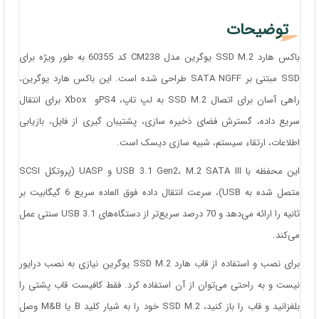
توضیحات
باکس هارد SSD M.2 یوگرین مدل CM238 کد 60355 به طور ویژه برای
SSD مبتنی بر SATA NGFF طراحی شده است. این باکس هارد یوگرین،
راهی آسان برای اتصال SSD M.2 به لپ تاپ، PS4و Xbox برای انتقال
سریع داده، گسترش فضای ذخیره سازی، پشتیبان گیری از فایل، بازیابی
اطلاعات، ارتقاء سیستم، شبیه سازی دیسک است.
این محفظه با USB 3.1 Gen2، M.2 SATA III و UASP (پروتکل SCSI
متصل شده به USB)، سرعت انتقال داده فوق العاده سریع 6 گیگابیت بر
ثانیه را ارائه می‌دهد و 70 درصد سریع‌تر از دستگاه‌های USB 3.1 سنتی عمل
می‌کند.
برای نصب و استفاده از قاب هارد SSD M.2 یوگرین نیازی به نصب درایور
نیست و به راحتی می‌توان از آن استفاده کرد.
فقط کافیست قاب پشتی را
بلغزانید و قاب را باز کنید، SSD M.2 خود را به شیار کلید B یا M&B وصل