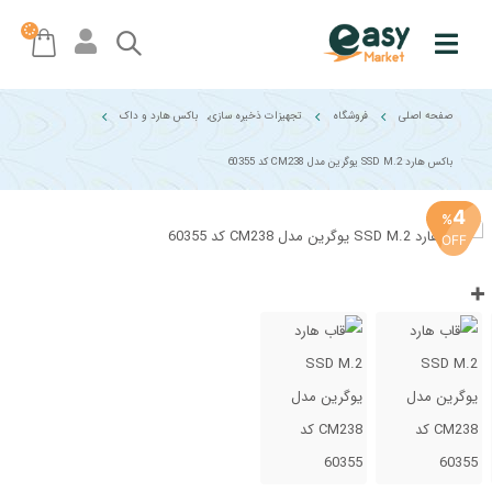
صفحه اصلی
فروشگاه
تجهیزات ذخیره سازی
,
باکس هارد و داک
باکس هارد SSD M.2 یوگرین مدل CM238 کد 60355
4
%
OFF