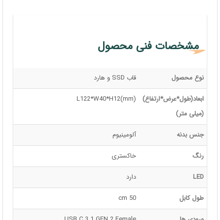
مشخصات فنی محصول
نوع محصول
قاب SSD و هارد
ابعاد(طول*عرض*ارتفاع)
L122*W40*H12(mm)
(میلی متر)
جنس بدنه
آلومینیوم
رنگ
خاکستری
LED
دارد
طول کابل
50 cm
ورودی ها
USB C 3.1 GEN 2 Female