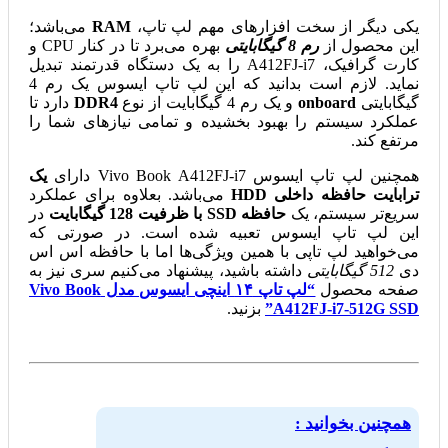
یکی دیگر از سخت افزار‌های مهم لپ تاپ،
RAM
می‌باشد؛
این محصول از
رم 8 گیگابایتی
بهره می‌برد تا در کنار CPU و
کارت گرافیک، A412FJ-i7 را به یک دستگاه قدرتمند تبدیل
نماید. لازم است بدانید که این لپ تاپ ایسوس یک رم 4
گیگابایتی
onboard
و یک رم 4 گیگابایت از نوع
DDR4
دارد تا
عملکرد سیستم را بهبود ‌بخشیده و تمامی نیازهای شما را
مرتفع کند.
همچنین لپ تاپ ایسوس Vivo Book A412FJ-i7 دارای
یک
ترابایت حافظه داخلی HDD
می‌باشد. بعلاوه برای عملکرد
سریع‌تر سیستم، یک
حافظه SSD با ظرفیت 128 گیگابایت
در
این لپ تاپ ایسوس تعبیه شده است. در صورتی که
می‌خواهید لپ تاپی با همین ویژگی‌ها اما با حافظه اس اس
دی
512 گیگابایتی
داشته باشید، پیشنهاد می‌کنیم سری نیز به
صفحه محصول
“لپ تاپ ۱۴ اینچی ایسوس مدل Vivo Book
A412FJ-i7-512G SSD”
بزنید.
همچنین بخوانید :