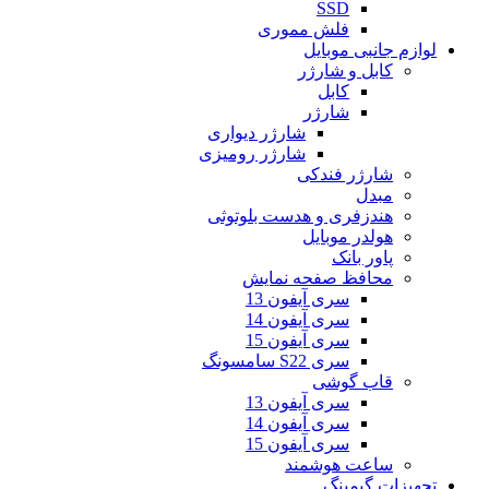
SSD
فلش مموری
لوازم جانبی موبایل
کابل و شارژر
کابل
شارژر
شارژر دیواری
شارژر رومیزی
شارژر فندکی
مبدل
هندزفری و هدست بلوتوثی
هولدر موبایل
پاور بانک
محافظ صفحه نمایش
سری آیفون 13
سری آیفون 14
سری آیفون 15
سری S22 سامسونگ
قاب گوشی
سری آیفون 13
سری آیفون 14
سری آیفون 15
ساعت هوشمند
تجهیزات گیمینگ