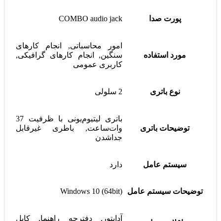
پورت صدا
COMBO audio jack
امور محاسباتی, انجام کارهای
مورد استفاده
سنگین, انجام کارهای گرافیکی,
کاربری عمومی
نوع باتری
2 سلولی
باتری لیتیوم‌یونی با ظرفیت 37
توضیحات باتری
وات‌ساعت, باطری غیرقابل
جداشدن
سیستم عامل
دارد
توضیحات سیستم عامل
Windows 10 (64bit)
آداپتور, دفترچه راهنما, کابل