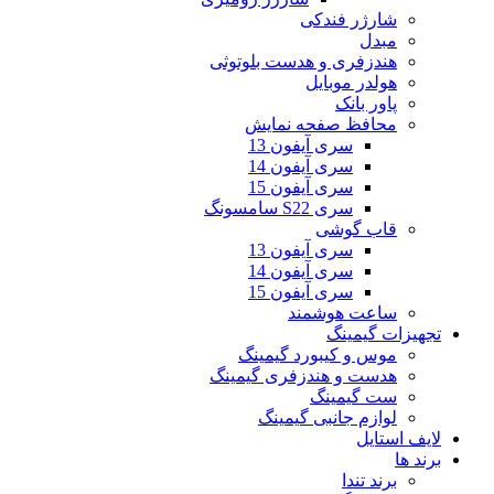
شارژر فندکی
مبدل
هندزفری و هدست بلوتوثی
هولدر موبایل
پاور بانک
محافظ صفحه نمایش
سری آیفون 13
سری آیفون 14
سری آیفون 15
سری S22 سامسونگ
قاب گوشی
سری آیفون 13
سری آیفون 14
سری آیفون 15
ساعت هوشمند
تجهیزات گیمینگ
موس و کیبورد گیمینگ
هدست و هندزفری گیمینگ
ست گیمینگ
لوازم جانبی گیمینگ
لایف استایل
برند ها
برند تندا