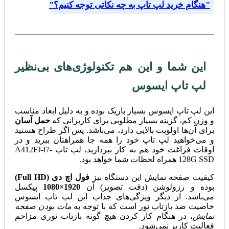
"هنگام خرید لپ تاپ به چه نکاتی توجه کنیم؟"
این شما و این هم تکنولوژی‌های بی‌نظیر
لپ تاپ ایسوس
این لپ تاپ ایسوس بسیار باریک بوده و به دلیل ابعاد مناسب
و وزن کم، گزینه بسیار مطلوبی برای کاربرانی که
حمل آسان
برای آن‌ها اولویت بالایی دارد، می‌باشد. پس اگر طراح هستید
و می‌خواهید لپ تاپ خود را همه جا همراهتان ببرید و در
اوقات فراغت خود هم به کار بپردازید، لپ تاپ A412FJ-i7-
128G SSD همراه لحظات شما خواهد بود.
کیفیت صفحه نمایش این دستگاه نیز
فول اچ دی (Full HD)
بوده و رزولوشن (دقت تصویر) آن
1920×1080
پیکسل
می‌باشد. از دیگر ویژگی‌های جذاب این لپ تاپ ایسوس
خاصیت ضد بازتاب نور است که با توجه به
مات بودن صفحه
نمایش
، در هنگام کار کردن هیچ گونه بازتاب نوری مزاحم
فعالیت کاربر نمی‌شود.