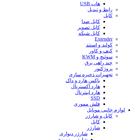
هاب USB
رابط و تبدیل
کابل
کابل صدا
کابل تصویر
کابل شبکه
Extender
کولپد و استند
کیف و کاور
سوئیچ و KWM
چند راهی برق
پروژکتور
تجهیزات ذخیره سازی
باکس هارد و داک
هارد اکسترنال
هارد اینترنال
SSD
فلش مموری
لوازم جانبی موبایل
کابل و شارژر
کابل
شارژر
شارژر دیواری
شارژر رومیزی