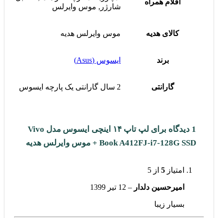
اقلام همراه
شارژر, موس وایرلس
کالای هدیه
موس وایرلس هدیه
برند
ایسوس (Asus)
گارانتی
2 سال گارانتی یک پارچه ایسوس
1 دیدگاه برای
لپ تاپ ۱۴ اینچی ایسوس مدل Vivo
Book A412FJ-i7-128G SSD + موس وایرلس هدیه
امتیاز
5
از 5
امیرحسین دلدار
–
12 تیر 1399
بسیار زیبا