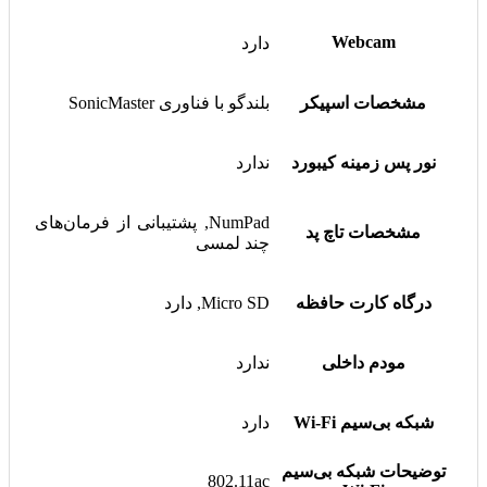
Webcam
دارد
مشخصات اسپیکر
بلندگو با فناوری SonicMaster
نور پس زمینه کیبورد
ندارد
NumPad, پشتیبانی از فرمان‌های
مشخصات تاچ پد
چند لمسی
درگاه کارت حافظه
Micro SD, دارد
مودم داخلی
ندارد
شبکه بی‌سیم Wi-Fi
دارد
توضیحات شبکه بی‌سیم
802.11ac