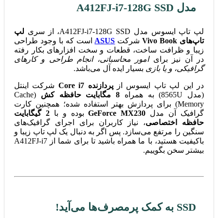
مدل A412FJ-i7-128G SSD
لپ تاپ ایسوس مدل A412FJ-i7-128G SSD، از سری
لپ
تاپ‌های Vivo Book
شرکت
ASUS
است که با وجود طراحی
زیبا و ظرافت ساخت، قطعات و سخت افزار‌های بکار رفته
در آن نیز برای
امور محاسباتی، انجام طراحی و کار‌های
گرافیکی، و یا بازی
بسیار ایده آل می‌باشد.
در این لپ تاپ ایسوس از
پردازنده Core i7
شرکت اینتل
(مدل 8565U) به همراه
8 مگابایت حافظه کش
(Cache
Memory) برای پردازش بهتر استفاده شده؛ همچنین کارت
گرافیک آن مدل
GeForce MX230
بوده و با
2 گیگابایت
حافظه اختصاصی
، نیاز کاربران برای اجرای گرافیک‌های
سنگین را مرتفع می‌سازد. پس اگر به دنبال یک لپ تاپ زیبا و
با‌کیفیت هستید، با ما همراه باشید تا برای شما از A412FJ-i7
بیشتر سخن بگوییم.
SSD به کمک پر‌مصرف‌ها می‌آید!