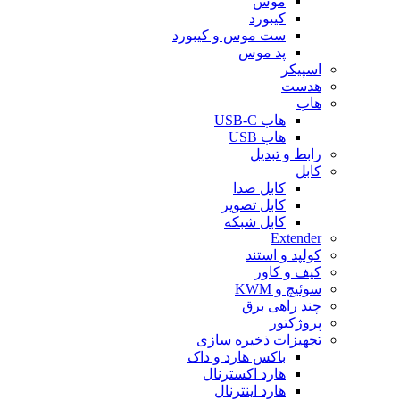
موس
کیبورد
ست موس و کیبورد
پد موس
اسپیکر
هدست
هاب
هاب USB-C
هاب USB
رابط و تبدیل
کابل
کابل صدا
کابل تصویر
کابل شبکه
Extender
کولپد و استند
کیف و کاور
سوئیچ و KWM
چند راهی برق
پروژکتور
تجهیزات ذخیره سازی
باکس هارد و داک
هارد اکسترنال
هارد اینترنال