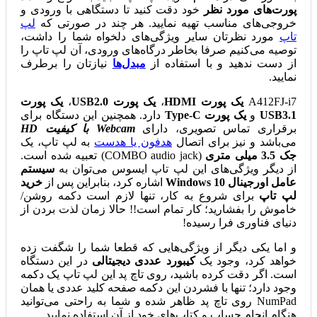
پورت‌های مورد نظر
خود دقت کنید تا دستگاهی با ورودی و
خروجی‌های مناسب تهیه نمایید. هر چند در صورتی که
لپ
تاپ
مورد نظرتان سایر ویژگی‌های دلخواه شما را داشت،
توصیه می‌کنیم صرفا بخاطر درگاه‌های ورودی، آن لپ تاپ را
از دست ندهید و با استفاده از
مبدل‌ها
نیازتان را برطرف
نمایید.
A412FJ-i7
یک پورت HDMI
،
یک پورت USB2.0
،
یک پورت
USB3.1
و
یک پورت Type-C
دارد. همچنین این دستگاه برای
برقراری تماس تصویری، دارای
Webcam با کیفیت HD
می‌باشد و نیز برای اتصال
هدفون یا هدست
به لپ تاپ، یک
جک 3.5 میلی متری
(COMBO audio jack) تعبیه شده است.
از دیگر ویژگی‌های این لپ تاپ ایسوس می‌توان به
سیستم
عامل اورجینال Windows 10
اشاره کرد، بنابراین پس از
خرید
لپ تاپ
برای شروع به کار، تنها لازم است دکمه روشن/
خاموش را بفشارید؛ کار تمام است!! حالا زمان لذت بردن از
دنیای فناوری فرا رسیده!
و اما یکی دیگر از ویژگی‌هایی که قطعا شما را شگفت زده
خواهد کرد، وجود یک
کیبورد عددی دیجیتالی
در این دستگاه
است. اگر دقت کرده باشید، روی تاچ پد این لپ تاپ یک دکمه
وجود دارد؛ تنها با فشردن این دکمه صفحه کلید عددی یا همان
NumPad روی تاچ پد ظاهر شده و شما به راحتی می‌توانید
هنگام انجام حساب و کتاب‌های خود از آن استفاده نمایید.