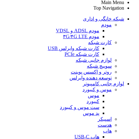
Main Menu
Top Navigation
شبکه خانگی و اداری
مودم
مودم ADSL و VDSL
مودم ۳G/۴G LTE
کارت شبکه
کارت شبکه وایرلس USB
کارت شبکه PCIe
لوازم جانبی شبکه
سوییچ شبکه
روتر و اکسس پوینت
توسعه دهنده وایرلس
لوازم جانبی کامپیوتر
موس و کیبورد
موس
کیبورد
ست موس و کیبورد
پد موس
اسپیکر
هدست
هاب
هاب USB-C