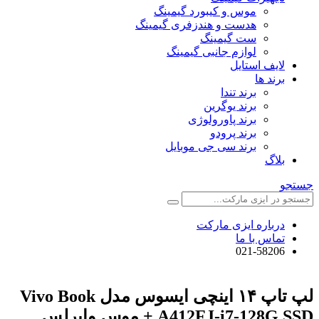
موس و کیبورد گیمینگ
هدست و هندزفری گیمینگ
ست گیمینگ
لوازم جانبی گیمینگ
لایف استایل
برند ها
برند تندا
برند یوگرین
برند پاورولوژی
برند پرودو
برند سی جی موبایل
بلاگ
جستجو
درباره ایزی مارکت
تماس با ما
021-58206
لپ تاپ ۱۴ اینچی ایسوس مدل Vivo Book
A412FJ-i7-128G SSD + موس وایرلس