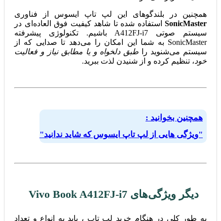
همچنین در بلندگو‌های این لپ تاپ ایسوس از فناوری
SonicMaster
استفاده شده تا شاهد کیفیت فوق العاده‌ای در
سیستم صوتی A412FJ-i7 باشیم. تکنولوژی پیشرفته
SonicMaster به شما این امکان را می‌دهد تا صدایی که از
سیستم می‌شنوید را
طبق دلخواه و یا مطابق نیاز و فعالیت
خود
، تنظیم کرده و از شنیدن لذت ببرید.
همچنین بخوانید :
"ویژگی هایی از لپ تاپ ایسوس که شاید ندانید"
دیگر ویژگی‌های Vivo Book A412FJ-i7
به طور کلی در هنگام خرید لپ تاپ ، باید به انواع و تعداد