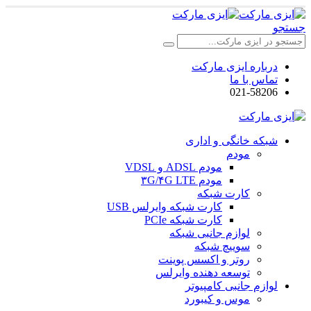
جستجو
درباره ایزی مارکت
تماس با ما
021-58206
شبکه خانگی و اداری
مودم
مودم ADSL و VDSL
مودم ۳G/۴G LTE
کارت شبکه
کارت شبکه وایرلس USB
کارت شبکه PCIe
لوازم جانبی شبکه
سوییچ شبکه
روتر و اکسس پوینت
توسعه دهنده وایرلس
لوازم جانبی کامپیوتر
موس و کیبورد