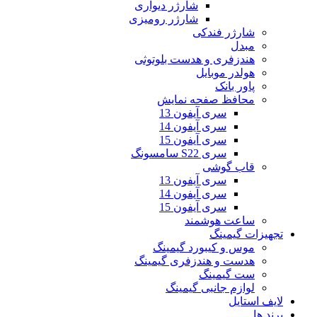
شارژر دیواری
شارژر رومیزی
شارژر فندکی
مبدل
هندزفری و هدست بلوتوثی
هولدر موبایل
پاور بانک
محافظ صفحه نمایش
سری آیفون 13
سری آیفون 14
سری آیفون 15
سری S22 سامسونگ
قاب گوشی
سری آیفون 13
سری آیفون 14
سری آیفون 15
ساعت هوشمند
تجهیزات گیمینگ
موس و کیبورد گیمینگ
هدست و هندزفری گیمینگ
ست گیمینگ
لوازم جانبی گیمینگ
لایف استایل
برند ها