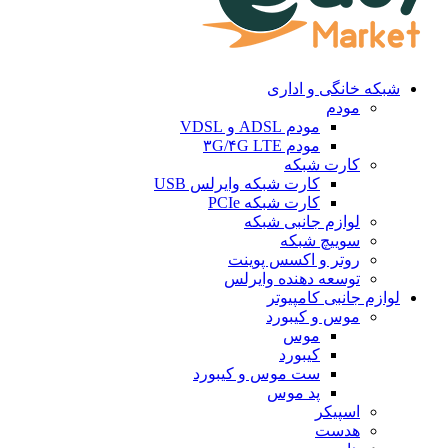
شبکه خانگی و اداری
مودم
مودم ADSL و VDSL
مودم ۳G/۴G LTE
کارت شبکه
کارت شبکه وایرلس USB
کارت شبکه PCIe
لوازم جانبی شبکه
سوییچ شبکه
روتر و اکسس پوینت
توسعه دهنده وایرلس
لوازم جانبی کامپیوتر
موس و کیبورد
موس
کیبورد
ست موس و کیبورد
پد موس
اسپیکر
هدست