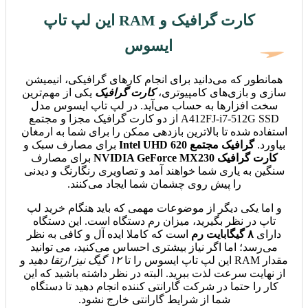
کارت گرافیک و RAM این لپ تاپ
ایسوس
همانطور که می‌دانید برای انجام کارهای گرافیکی، انیمیشن
سازی و بازی‌های کامپیوتری،
کارت گرافیک
یکی از مهم‌ترین
سخت افزارها به حساب می‌آید. در لپ تاپ ایسوس مدل
A412FJ-i7-512G SSD از دو کارت گرافیک مجزا و مجتمع
استفاده شده تا بالاترین بازدهی ممکن را برای شما به ارمغان
بیاورد.
گرافیک مجتمع Intel UHD 620
برای مصارف سبک و
کارت گرافیک NVIDIA GeForce MX230
برای مصارف
سنگین به یاری شما خواهند آمد و تصاویری رنگارنگ و دیدنی
را پیش روی چشمان شما ایجاد می‌کنند.
و اما یکی دیگر از موضوعات مهمی که باید هنگام خرید لپ
تاپ در نظر بگیرید، میزان رم دستگاه است. این دستگاه
دارای
۸ گیگابایت رم
است که کاملا ایده آل و کافی به نظر
می‌رسد؛ اما اگر نیاز بیشتری احساس می‌کنید، می توانید
مقدار RAM این لپ تاپ ایسوس را تا
۱۲ گیگ نیز ارتقا دهید
و
از نهایت سرعت لذت ببرید. البته در نظر داشته باشید که این
کار را حتما در شرکت گارانتی کننده انجام دهید تا دستگاه
شما از شرایط گارانتی خارج نشود.