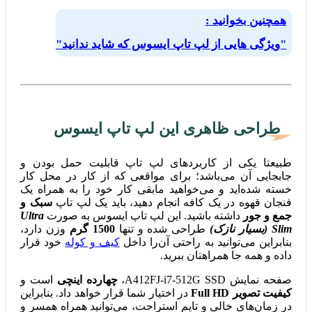
همچنین بخوانید :
"ویژگی هایی از لپ تاپ ایسوس که شاید ندانید"
طراحی ظاهری این لپ تاپ ایسوس
طبیعتا یکی از کاربردهای لپ تاپ قابلیت حمل بودن و
جابجایی آن می‌باشد؛ برای مواقعی که از کار در محل کار
خسته شده‌اید و می‌خواهید مابقی کار خود را به همراه یک
فنجان قهوه در یک کافه انجام دهید، باید یک لپ تاپ
سبک و
جمع و جور
داشته باشید. این لپ تاپ ایسوس به صورت
Ultra
Slim (بسیار نازک)
طراحی شده و تنها
1500 گرم
وزن دارد،
بنابراین می‌توانید به راحتی آن‌را داخل
کیف و کوله
خود قرار
داده و همه جا همراهتان ببرید.
صفحه نمایش A412FJ-i7-512G SSD،
چهارده اینچی
است و
کیفیت تصویر Full HD
در اختیار شما قرار خواهد داد. بنابراین
در زمان‌های خالی و تایم استراحت، می‌توانید همراه همسر و