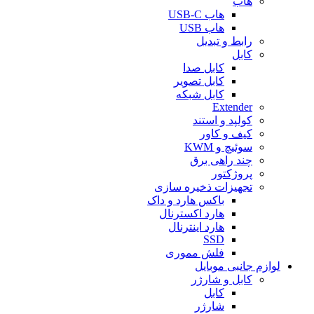
هاب
هاب USB-C
هاب USB
رابط و تبدیل
کابل
کابل صدا
کابل تصویر
کابل شبکه
Extender
کولپد و استند
کیف و کاور
سوئیچ و KWM
چند راهی برق
پروژکتور
تجهیزات ذخیره سازی
باکس هارد و داک
هارد اکسترنال
هارد اینترنال
SSD
فلش مموری
لوازم جانبی موبایل
کابل و شارژر
کابل
شارژر