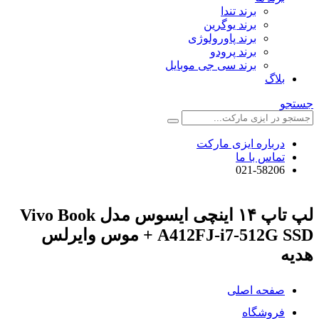
برند تندا
برند یوگرین
برند پاورولوژی
برند پرودو
برند سی جی موبایل
بلاگ
جستجو
درباره ایزی مارکت
تماس با ما
021-58206
لپ تاپ ۱۴ اینچی ایسوس مدل Vivo Book
A412FJ-i7-512G SSD + موس وایرلس
هدیه
صفحه اصلی
فروشگاه