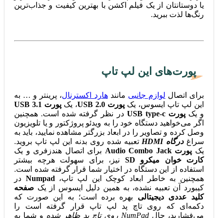
یا دوستانتان از یک فیلم اکشن با بهترین کیفیت و جذاب‌ترین
رنگ‌ها لذت ببرید.
پورت‌های این لپ تاپ
برای اتصال
لوازم جانبی
مانند
هارد اکسترنال
، پرینتر و … به
این لپ تاپ ایسوس، یک
پورت USB 2.0
، یک
پورت USB 3.1
و یک
پورت USB type-c
در نظر گرفته شده است. همچنین
اگر می‌خواهید دستگاه خود را به ویدئو پروژکتور و یا تلویزیون
وصل کرده و تصاویر را در ابعاد بزرگتر مشاهده نمایید، باید به
سراغ
درگاه HDMI
تعبیه شده روی بدنه این لپ تاپ بروید.
یک
پورت Audio Combo Jack
برای اتصال هندزفری و یک
کارت خوان میکرو SD
نیز، برای سهولت هرچه بیشتر
استفاده از این دستگاه در اختیار شما قرار گرفته شده است.
همچنین به خاطر ابعاد کوچک این لپ تاپ،
Numpad
در
کیبورد آن تعبیه نشده، به همین دلیل ایسوس از یک
صفحه
کلید عددی دیجیتالی
بهره برده است؛ به این صورت که
دکمه‌ای که روی تاچ پد لپ تاپ قرار گرفته است را
می‌فشارید، حال
NumPad روی تاچ پد ظاهر شده
و شما به