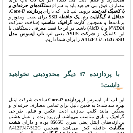
مصارف فوق می خواهید باید به سراغ
دستگاه‌های حرفه‌ای و
با کانفیگ قدرتمند
بروید. لپ تاپی که دارای
پردازنده Core-i7
،
حداقل ۸ گیگابایت رم
،
یک حافظه SSD
برای نصب ویندوز و
برنامه‌ها و همچنین
کارت گرافیک مناسب
(
ساخت شرکت
NVIDIA و یا AMD
) باشد. در این‌جا قصد معرفی دستگاهی با
این کانفیگ از
شرکت ASUS
یعنی
لپ تاپ ایسوس مدل
A412FJ-i7-512G SSD
را برای شما داریم.
با پردازنده i7 دیگر محدودیتی نخواهید
داشت!
این لپ تاپ ایسوس از
پردازنده Core-i7
ساخت شرکت اینتل
بهره مند شده؛ به همین دلیل برای تمامی مصارف حرفه‌ای و
سنگین مانند کلیپ سازی، ادیت عکس و فیلم، طراحی
گرافیک و بازی مناسب می‌باشد. این پردازنده از نسل هشتم
پردازنده‌های اینتل یعنی سری
8565U
بوده و دارای
هشت
مگابایت
حافظه کش می‌باشد. همچنین A412FJ-i7-512G