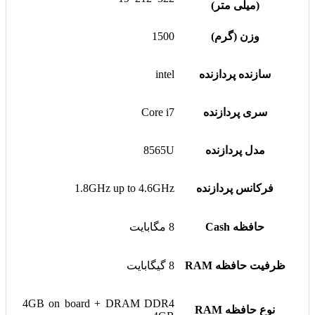
(میلی متر)
وزن (گرم)
1500
سازنده پردازنده
intel
سری پردازنده
Core i7
مدل پردازنده
8565U
فرکانس پردازنده
1.8GHz up to 4.6GHz
حافظه Cash
8 مگابایت
ظرفیت حافظه RAM
8 گیگابایت
4GB on board + DRAM DDR4
نوع حافظه RAM