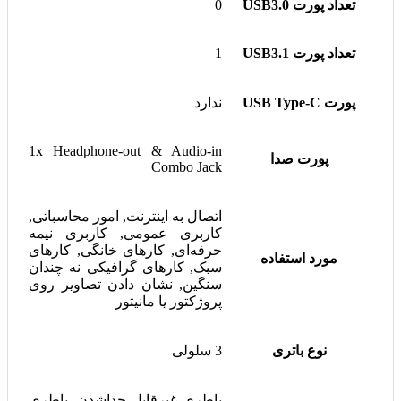
تعداد پورت USB3.0
0
تعداد پورت USB3.1
1
پورت USB Type-C
ندارد
1x Headphone-out & Audio-in
پورت صدا
Combo Jack
اتصال به اینترنت, امور محاسباتی,
کاربری عمومی, کاربری نیمه
حرفه‌ای, کارهای خانگی, کارهای
مورد استفاده
سبک, کارهای گرافیکی نه چندان
سنگین, نشان دادن تصاویر روی
پروژکتور یا مانیتور
نوع باتری
3 سلولی
باطری غیرقابل جداشدن, باطری