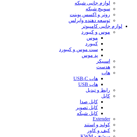
لوازم جانبی شبکه
سوییچ شبکه
روتر و اکسس پوینت
توسعه دهنده وایرلس
لوازم جانبی کامپیوتر
موس و کیبورد
موس
کیبورد
ست موس و کیبورد
پد موس
اسپیکر
هدست
هاب
هاب USB-C
هاب USB
رابط و تبدیل
کابل
کابل صدا
کابل تصویر
کابل شبکه
Extender
کولپد و استند
کیف و کاور
سوئیچ و KWM