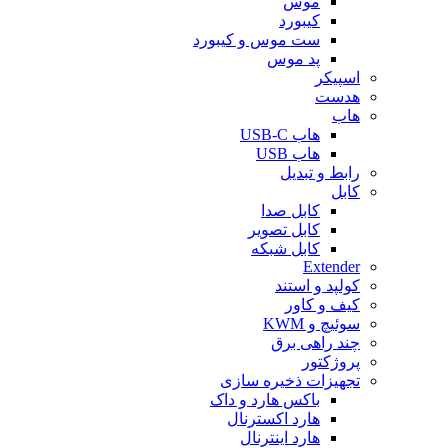
موس
کیبورد
ست موس و کیبورد
پد موس
اسپیکر
هدست
هاب
هاب USB-C
هاب USB
رابط و تبدیل
کابل
کابل صدا
کابل تصویر
کابل شبکه
Extender
کولپد و استند
کیف و کاور
سوئیچ و KWM
چند راهی برق
پروژکتور
تجهیزات ذخیره سازی
باکس هارد و داک
هارد اکسترنال
هارد اینترنال