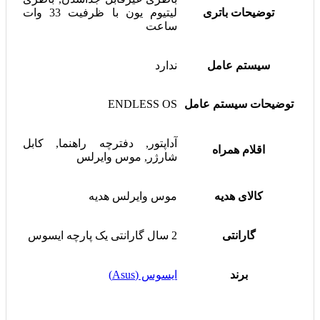
توضیحات باتری
لیتیوم یون با ظرفیت 33 وات
ساعت
سیستم عامل
ندارد
توضیحات سیستم عامل
ENDLESS OS
آداپتور, دفترچه راهنما, کابل
اقلام همراه
شارژر, موس وایرلس
کالای هدیه
موس وایرلس هدیه
گارانتی
2 سال گارانتی یک پارچه ایسوس
برند
ایسوس (Asus)