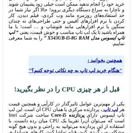
خرید خود را انجام ندهید ممکن است خیلی زود پشیمان شوید
و ناچارا به سراغ دستگاه دیگری بروید! حالا اگر نیاز شما در
حد استفاده‌های روزمره مانند وب گردی، فیلم دیدن، کار
کردن با نرم افزارهای آفیس و حتی طراحی‌های نه چندان
سنگین با نرم افزارهایی مانند فتوشاپ و … است؛ با ما
همراه باشید تا یک لپ تاپ مناسب و خوش قیمت، یعنی
“ لپ
تاپ ایسوس مدل X543UB-i5-8G RAM ”
را به شما معرفی
نماییم.
همچنین بخوانید :
"هنگام خرید لپ تاپ به چه نکاتی توجه کنیم؟"
قبل از هر چیزی CPU را در نظر بگیرید!
یکی از مهم‌ترین عوامل تاثیرگذار در کارآیی و همچنین قیمت
هر
لپ تاپ
، پردازنده مرکزی یا همان CPU آن است. این لپ
تاپ ایسوس دارای
پردازنده Core-i5
ساخت شرکت Intel
است که می‌توان آن‌را تقریبا یک CPU میان رده دانست. با
استفاده از این پردازنده می‌توانید به راحتی و بدون هیچ گونه
مشکلی وب گردی کنید، فیلم تماشا کنید، کارهای حسابداری