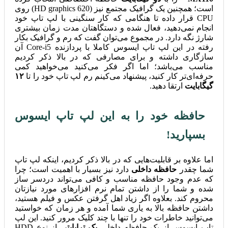
است؛ همچنین یک گرافیک مجتمع نیز (HD graphics 620) روی
CPU قرار داده تا هنگامی که کار سنگینی با لپ تاپ خود
انجام نمی‌دهید، فعال شده و دستگاهتان مدت زمان بیشتری
شارژ نگه دارد. در مجموع می‌توان گفت که رم و گرافیک بکار
رفته در این لپ تاپ ایسوس کاملا با پردازنده Core-i5 آن
سازگاری داشته و برای مصارفی که در بالا ذکر کردیم
مناسب می‌باشد؛ اما اگر فکر می‌کنید می‌خواهید کمی
حرفه‌ای‌تر کار کنید، پیشنهاد می‌کینم رم لپ تاپ خود را تا
۱۲
گیگابایت
ارتقا دهید.
حافظه خود را به این لپ تاپ ایسوس
بسپارید!
اما علاوه بر قابلیت‌هایی که در بالا ذکر کردیم، اینکه لپ تاپ
شما چقدر
حافظه داخلی
دارد نیز بسیار با اهمیت است؛ چرا
که عدم وجود حافظه مناسب و کافی می‌تواند دردسر ساز
شده و شما را از داشتن تمام نرم افزارهای مورد نیازتان
محروم کند. بعلاوه اگر زیاد اهل گرفتن عکس و فیلم هستید،
داشتن حافظه بالا به یاری شما آمده و هر زمان که خواستید
می‌توانید خاطرات خود را تنها با چند کلیک مرور کنید. این لپ
تاپ ایسوس از یک حافظه داخلی
یک ترابایتی
از نوع HDD