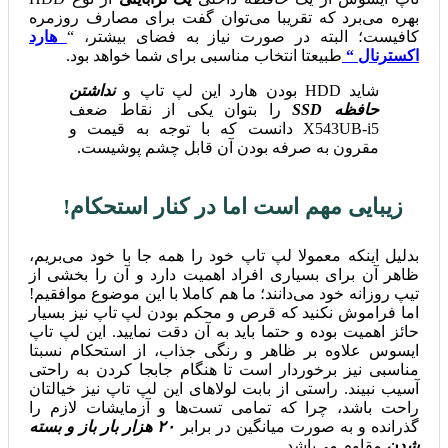
بهره می‌برد که تقریبا می‌توان گفت برای مصارف روزمره
کافیست؛ البته در صورت نیاز به فضای بیشتر، “
هارد
اکسترنال “
طبیعتا انتخاب مناسبی برای شما خواهد بود.
شاید HDD بودن هارد این لپ تاپ و
نداشتن
حافظه SSD
را بتوان یکی از نقاط ضعف
X543UB-i5 دانست که با توجه به قیمت و
مقرون به صرفه بودن آن قابل چشم پوشیست.
زیبایی مهم است اما در کنار استحکام!
بدلیل اینکه معمولا لپ تاپ خود را همه جا با خود می‌بریم،
ظاهر آن برای بسیاری افراد اهمیت دارد و آن را بخشی از
تیپ روزانه خود می‌دانند؛ ما هم کاملا با این موضوع موافقیم!
اما فراموش نکنید که قرص و محکم بودن لپ تاپ نیز بسیار
حائز اهمیت بوده و حتما باید به آن دقت نمایید. این لپ تاپ
ایسوس علاوه بر ظاهر و رنگی جذاب، از استحکام نسبتا
مناسبی نیز برخوردار است تا هنگام جابجا کردن به راحتی
آسیب نبیند. راستی از بابت لولاهای این لپ تاپ نیز خیالتان
راحت باشد، چرا که تمامی تست‌ها و آزمایشات لازم را
گذرانده و به صورت میانگین در برابر
۲۰ هزار بار باز و بسته
شدن
مقاوم می‌باشد.