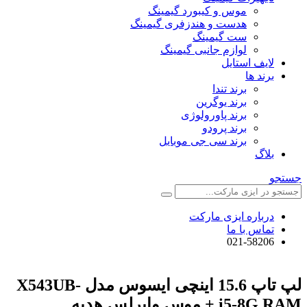
موس و کیبورد گیمینگ
هدست و هندزفری گیمینگ
ست گیمینگ
لوازم جانبی گیمینگ
لایف استایل
برند ها
برند تندا
برند یوگرین
برند پاورولوژی
برند پرودو
برند سی جی موبایل
بلاگ
جستجو
درباره ایزی مارکت
تماس با ما
021-58206
لپ تاپ 15.6 اینچی ایسوس مدل X543UB-
i5-8G RAM + موس وایرلس هدیه