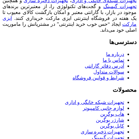
تجهیزات شبکه‌ی خانگی و اداری
،
تجهیزات ذخیره سازی
و همچنین
تجهیزات گیمینگ
و گجت‌های تکنولوژی را، از معتبرترین برندهای
موجود در بازار، با گارانتی معتبر و امکان بازگشت کالای معیوب تا
یک هفته در فروشگاه اینترنتی ایزی مارکت خریداری کنند.
ایزی
مارکت
ایجاد “حس خوب خرید اینترنتی” در مشتریانش را ماموریت
اصلی خود می‌داند.
دسترسی‌ها
درباره ما
تماس با ما
آدرس دفاتر گارانتی
سوالات متداول
شرایط و قوانین فروشگاه
محصولات
تجهیزات شبکه خانگی و اداری
لوازم جانبی کامپیوتر
هاب یوگرین
شارژر یوگرین
کابل یوگرین
تجهیزات ذخیره سازی
تجهیزات گیمینگ