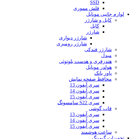
SSD
فلش مموری
لوازم جانبی موبایل
کابل و شارژر
کابل
شارژر
شارژر دیواری
شارژر رومیزی
شارژر فندکی
مبدل
هندزفری و هدست بلوتوثی
هولدر موبایل
پاور بانک
محافظ صفحه نمایش
سری آیفون 13
سری آیفون 14
سری آیفون 15
سری S22 سامسونگ
قاب گوشی
سری آیفون 13
سری آیفون 14
سری آیفون 15
ساعت هوشمند
تجهیزات گیمینگ