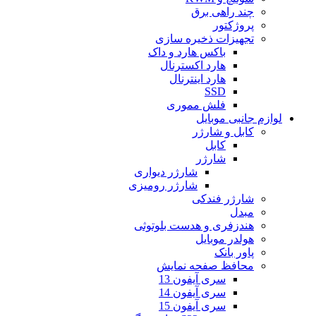
چند راهی برق
پروژکتور
تجهیزات ذخیره سازی
باکس هارد و داک
هارد اکسترنال
هارد اینترنال
SSD
فلش مموری
لوازم جانبی موبایل
کابل و شارژر
کابل
شارژر
شارژر دیواری
شارژر رومیزی
شارژر فندکی
مبدل
هندزفری و هدست بلوتوثی
هولدر موبایل
پاور بانک
محافظ صفحه نمایش
سری آیفون 13
سری آیفون 14
سری آیفون 15