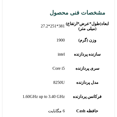
مشخصات فنی محصول
ابعاد(طول*عرض*ارتفاع)
381*251*27.2
(میلی متر)
وزن (گرم)
1900
سازنده پردازنده
intel
سری پردازنده
Core i5
مدل پردازنده
8250U
فرکانس پردازنده
1.60GHz up to 3.40 GHz
حافظه Cash
6 مگابایت