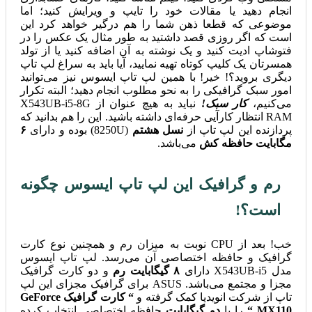
انجام دهید یا مقالات خود را تایپ و ویرایش کنید؛ اما
موضوعی که قطعا ذهن شما را هم درگیر خواهد کرد این
است که اگر روزی قصد داشتید به طور مثال یک عکس را در
فتوشاپ ادیت کنید و یک نوشته به آن اضافه کنید یا از تولد
همسرتان یک کلیپ کوتاه تهیه نمایید، آیا باید به سراغ لپ تاپ
دیگری بروید؟! خیر! با همین لپ تاپ ایسوس نیز می‌توانید
امور سبک گرافیکی را به نحو مطلوب انجام دهید؛ البته تکرار
می‌کنیم،
کار سبک!
نباید به هیچ عنوان از X543UB-i5-8G
RAM انتظار کارآیی حرفه‌ای داشته باشید. این را هم بدانید که
پردازنده این لپ تاپ از
نسل هشتم
(8250U) بوده و دارای
۶
مگابایت حافظه کش
می‌باشد.
رم و گرافیک این لپ تاپ ایسوس چگونه
است؟!
خب! بعد از CPU نوبت به میزان رم و همچنین نوع کارت
گرافیک و حافظه اختصاصی آن می‌رسد. لپ تاپ ایسوس
مدل X543UB-i5 دارای
۸ گیگابایت رم
و دو کارت گرافیک
مجزا و مجتمع می‌باشد. ASUS برای گرافیک مجزای این لپ
تاپ از شرکت انویدیا کمک گرفته و
“ کارت گرافیک GeForce
MX110 “
را با
دو گیگابایت
حافظه اختصاصی انتخاب کرده