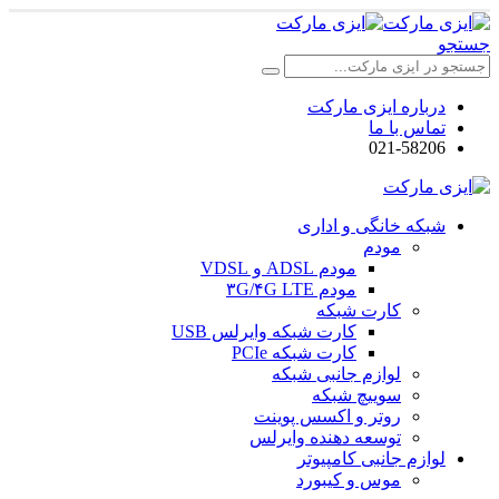
جستجو
درباره ایزی مارکت
تماس با ما
021-58206
شبکه خانگی و اداری
مودم
مودم ADSL و VDSL
مودم ۳G/۴G LTE
کارت شبکه
کارت شبکه وایرلس USB
کارت شبکه PCIe
لوازم جانبی شبکه
سوییچ شبکه
روتر و اکسس پوینت
توسعه دهنده وایرلس
لوازم جانبی کامپیوتر
موس و کیبورد