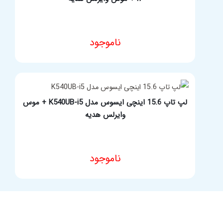
ناموجود
مشخصات فنی محصول
لپ تاپ 15.6 اینچی ایسوس مدل K540UB-i5 + موس
وایرلس هدیه
ناموجود