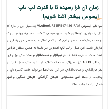
زمان آن فرا رسیده تا با قدرت لپ تاپ
ایسوس بیشتر آشنا شویم!
لپ تاپ ایسوس VivoBook R545FB-i7-12G RAM
پتانسیل این را دارد که
بدل به بهترین دوستتان شود. می‌پرسید چرا؟ خب، مگر چه چیزی از یک
دوست می‌خواهید به غیر از این که در تمام آسانی‌ها و سختی‌های زندگی در
کنارتان باشد. این مدل از
لپ تاپ ایسوس
نیز دقیقا به همین منظور طراحی
شده است. منظورم فقط از نظر
نرم‌افزار
و
سخت‌افزار
نیست؛ حتی وزن این
لپ تاپ
ASUS
نیز به‌میزانی است که بتوانید آن را به‌راحتی حمل کنید. از
نظر نرم‌افزاری و سخت‌افزاری نیز این
Laptop
می‌تواند طیف گسترده‌ای از
وظایف، از جمله
امور محساباتی
،
کارهای گرافیکی
،
کارهای سنگین
و
امور
خانگی
را به انجام برساند.