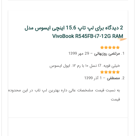
2 دیدگاه برای
لپ تاپ 15.6 اینچی ایسوس مدل
VivoBook R545FB-i7-12G RAM
مرتضی روزبهانی
–
29 مهر 1399
امتیاز
5
از 5
خیلی قویه. I7 نسل ۱۰ با رم ۱۲. ایول ایسوس
مصطفی
–
1 آذر 1399
امتیاز
5
از 5
به نسبت قیمت مشخصات عالی داره بهترین لپ تاب در این محدوده
قیمت