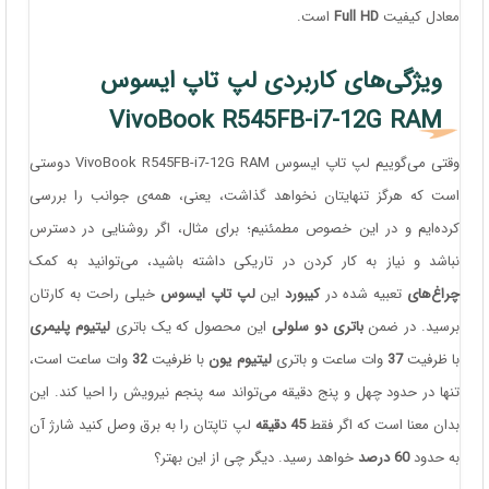
معادل کیفیت
Full HD
است.
ویژگی‌های کاربردی لپ تاپ ایسوس
VivoBook R545FB-i7-12G RAM
وقتی می‌گوییم لپ تاپ ایسوس VivoBook R545FB-i7-12G RAM دوستی
است که هرگز تنهایتان نخواهد گذاشت، یعنی، همه‌ی جوانب را بررسی
کرده‌ایم و در این خصوص مطمئنیم؛ برای مثال، اگر روشنایی در دسترس
نباشد و نیاز به کار کردن در تاریکی داشته باشید، می‌توانید به کمک
چراغ‌های
تعبیه شده در
کیبورد
این
لپ تاپ ایسوس
خیلی راحت به کارتان
برسید. در ضمن
باتری دو سلولی
این محصول که یک باتری
لیتیوم پلیمری
با ظرفیت
37
وات ساعت و باتری
لیتیوم یون
با ظرفیت
32
وات ساعت است،
تنها در حدود چهل و پنج دقیقه می‌تواند سه پنجم نیرویش را احیا کند. این
بدان معنا است که اگر فقط
45 دقیقه
لپ تاپتان را به برق وصل کنید شارژ آن
به حدود
60 درصد
خواهد رسید. دیگر چی از این بهتر؟