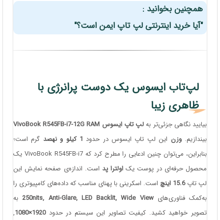
همچنین بخوانید :
"آیا خرید اینترنتی لپ تاپ ایمن است؟"
لپ‌تاب ایسوس یک دوست پرانرژی با
ظاهری زیبا
بیایید نگاهی جزئی‌تر به
لپ تاپ ایسوس VivoBook R545FB-i7-12G RAM
بیندازیم.
وزن
این لپ تاپ ایسوس در حدود
1 کیلو و نهصد
گرم است؛
بنابراین، می‌توان چنین ادعایی را مطرح کرد که VivoBook R545FB-i7 یک
محصول حرفه‌ای در پوست یک
اولترا پد
است. اندازه‌ی صفحه نمایش این
لپ تاپ
15.6 اینچ
است. اسکرینی با پهنای مناسب که داده‌های کامپیوتری را
به‌کمک فناوری‌های
250nits, Anti-Glare, LED Backlit, Wide View
به
تصویر خواهید کشید. کیفیت تصاویر این سیستم در حدود
1920×1080
,