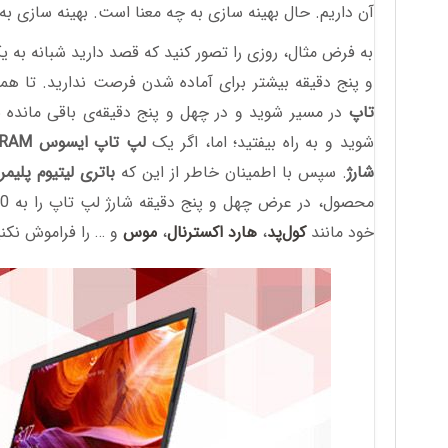
آن داریم. حال بهینه سازی به چه معنا است. بهینه سازی ب
به فرض مثال، روزی را تصور کنید که قصد دارید شبانه به ی
و پنج دقیقه بیشتر برای آماده شدن فرصت ندارید. تا همی
تاپ
در مسیر شوید و در چهل و پنج دقیقه‌ی باقی مانده با
شوید و به راه بیفتید؛ اما، اگر یک
لپ تاپ ایسوس VivoBook R545FB-i7-8G RAM
شارژ
. سپس با اطمینان خاطر از این که
باتری لیتیوم پلیمری با 
خود مانند
کول‌پد
،
هارد اکسترنال
،
موس
و … را فراموش نکنی