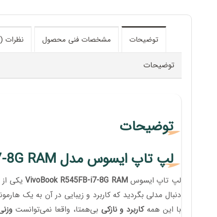
توضیحات
مشخصات فنی محصول
نظرات (3)
توضیحات
توضیحات
لپ تاپ ایسوس مدل VivoBook R545FB-i7-8G RAM
لپ تاپ ایسوس
VivoBook R545FB-i7-8G RAM
یکی از 
دنبال مدلی بگردید که کاربرد و زیبایی در آن به یک هارمو
با این همه
کاربرد و نازکی
بی‌همتا، واقعا نمی‌توانست
وزنی 