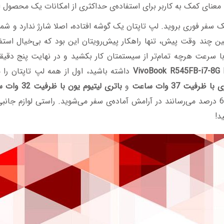
ه معنای کمک به کاربر برای استفاده‌ی حداکثری از امکانات یک محصول
ک سفر فوری بروید. لپ تاپتان یک گوشه افتاده، اصلا شارژ ندارد و ش
ن چند وقت پیش، تنها راهکار پیش‌رویتان این بود که بی‌خیال استف
 سرعت هرچه تمام‌تر از سیستمتان کار بکشید و در نهایت پنج دقیقه‌
داشته باشید، اول از همه لپ تاپتان را م
ظرفیت 37 وات ساعت
و
باتری لیتیوم یون با ظرفیت 32 وات ساعت
محصول، در عرض چهل و پنج دقیقه شارژ لپ تاپ را به 60 درصد می‌رسانند در آرامش آماده‌ی سفر می‌شوید. راستی لوا
د!