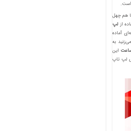
 است.
ما هم چهل
اده از
لپ
ای آماده
ی‌زنید به
این
زم جانبی لپ تاپ