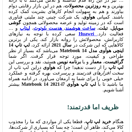
… نیز در این راه قدم گذاشته و تلاش می‌کنند تا با ارائه
بهترین و
به روزترین محصولات
، هم در این بازار رقابتی دوام
بیاورند و هم به سهولت انجام کارهای بشریت کمک کرده
باشند. کمپانی
هوآوی
، یک شرکت چینی چند ملیتی فناوری
است که در زمینه تولید و عرضه محصولاتی همچون
گوشی
موبایل
،
تبلت
،
ساعت هوشمند
،
هدست بلوتوث
،
لپتاپ
و …
فعالیت دارد.
Huawei
سعی کرده با توجه به نیازهای
کاربرانش، محصولاتش را روانه بازار کند. یکی از برترین
کالاهایی که این شرکت در
سال 2021
ارائه کرد،
لپ تاپ 14
اینچی هوآوی مدل Matebook 14
می‌باشد که بسیار از نظر
طراحی و کیفیت، مورد توجه قرار گرفت. اگر شما
گرافیست
،
معمار
و یا
برنامه نویس
هستید، نقد و بررسی این
لپ تاپ
را از دست ندهید! چرا که
هوآوی
دراین لپ تاپ از
سخت افزارهای قدرتمند و پرسرعت
بهره گرفته و عملکرد
خیلی خوبی را برای شما به ارمغان می‌آورد. در ادامه همراه
ما باشید تا با
لپ تاپ هوآوی Matebook 14 2021-i7
بیشتر
آشنا شویم.
ظریف اما قدرتمند!
هنگام
خرید لپ تاپ
، قطعا یکی از مواردی که ما را مجذوب
کالا می‌کند، ظاهر آن است؛ چه بسا که بسیاری از شرکت‌ها،