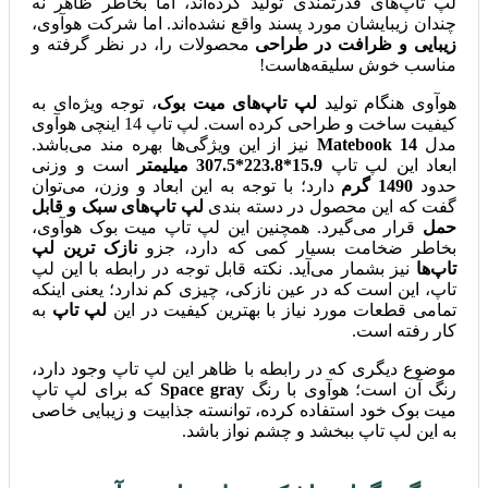
لپ تاپ‌های قدرتمندی تولید کرده‌اند، اما بخاطر ظاهر نه
چندان زیبایشان مورد پسند واقع نشده‌اند. اما شرکت هوآوی،
زیبایی و ظرافت در طراحی
محصولات را، در نظر گرفته و
مناسب خوش سلیقه‌هاست!
هوآوی هنگام تولید
لپ تاپ‌های میت بوک
، توجه ویژه‌ای به
کیفیت ساخت و طراحی کرده است. لپ تاپ 14 اینچی هوآوی
مدل
Matebook 14
نیز از این ویژگی‌ها بهره مند می‌باشد.
ابعاد این لپ تاپ
15.9*223.8*307.5 میلیمتر
است و وزنی
حدود
1490 گرم
دارد؛ با توجه به این ابعاد و وزن، می‌توان
گفت که این محصول در دسته بندی
لپ تاپ‌های سبک و قابل
حمل
قرار می‌گیرد. همچنین این لپ تاپ میت بوک هوآوی،
بخاطر ضخامت بسیار کمی که دارد، جزو
نازک ترین لپ
تاپ‌ها
نیز بشمار می‌آید. نکته قابل توجه در رابطه با این لپ
تاپ، این است که در عین نازکی، چیزی کم ندارد؛ یعنی اینکه
تمامی قطعات مورد نیاز با بهترین کیفیت در این
لپ تاپ
به
کار رفته است.
موضوع دیگری که در رابطه با ظاهر این لپ تاپ وجود دارد،
رنگ آن است؛ هوآوی با رنگ
Space gray
که برای لپ تاپ
میت بوک خود استفاده کرده، توانسته جذابیت و زیبایی خاصی
به این لپ تاپ ببخشد و چشم نواز باشد.