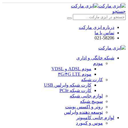
جستجو
درباره ایزی مارکت
تماس با ما
021-58206
شبکه خانگی و اداری
مودم
مودم ADSL و VDSL
مودم ۳G/۴G LTE
کارت شبکه
کارت شبکه وایرلس USB
کارت شبکه PCIe
لوازم جانبی شبکه
سوییچ شبکه
روتر و اکسس پوینت
توسعه دهنده وایرلس
لوازم جانبی کامپیوتر
موس و کیبورد