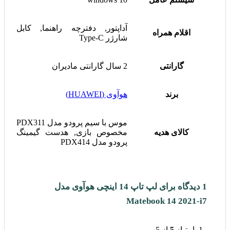
آداپتور, دفترچه راهنما, کابل
اقلام همراه
شارژر Type-C
گارانتی
2 سال گارانتی مادیران
برند
هوآوی (HUAWEI)
موس با سیم پرودو مدل PDX311
کالای هدیه
مخصوص بازی, هدست گیمینگ
پرودو مدل PDX414
1 دیدگاه برای
لپ تاپ 14 اینچی هوآوی مدل
Matebook 14 2021-i7
امتیاز
5
از 5