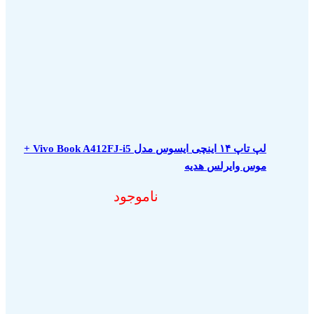
لپ تاپ ۱۴ اینچی ایسوس مدل Vivo Book A412FJ-i5 +
موس وایرلس هدیه
ناموجود