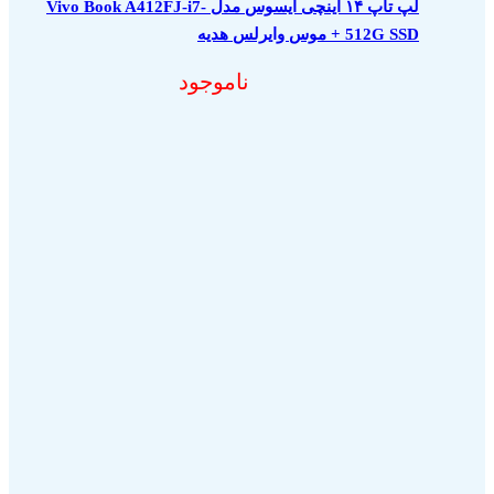
لپ تاپ ۱۴ اینچی ایسوس مدل Vivo Book A412FJ-i7-
512G SSD + موس وایرلس هدیه
ناموجود