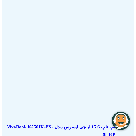
لپ تاپ 15.6 اینچی ایسوس مدل VivoBook K550IK-FX-
9830P