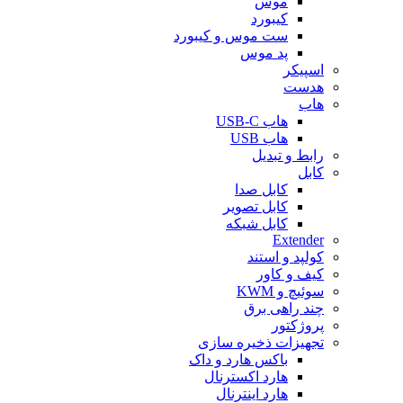
موس
کیبورد
ست موس و کیبورد
پد موس
اسپیکر
هدست
هاب
هاب USB-C
هاب USB
رابط و تبدیل
کابل
کابل صدا
کابل تصویر
کابل شبکه
Extender
کولپد و استند
کیف و کاور
سوئیچ و KWM
چند راهی برق
پروژکتور
تجهیزات ذخیره سازی
باکس هارد و داک
هارد اکسترنال
هارد اینترنال