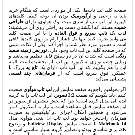
صفحه کلید لپ تاپ‌ها، یکی از مواردی است که هنگام خرید
باید به راحتی و
ارگونومیک
بودن آن توجه کنیم. کلیدهای
کیبورد این لپ تاپ از سری میت بوک هوآوی، دارای
طراحی
خمیده
هستند که انگشتان دست به راحتی روی آن می‌نشیند؛
لذت یک
تایپ سریع و فوق العاده
را با این صفحه کلید
می‌توانید تجربه کنید. تنها یک فشار آرام بر روی کلیدها کافی
است تا دستور مورد نظر شما را اجرا کند. یکی از نکات مثبتی
که در صفحه کلید این لپ تاپ وجود دارد،
نور پس زمینه سفید
رنگی
است که شدت آن در
دو سطح قابل تنظیم
می‌باشد و
زیبایی چشم نوازی به کیبورد این لپ تاپ بخشیده است. البته
این را هم بگوییم که این لپ تاپ دارای یک
تاچ پد
بزرگ با
عملکرد فوق سریع است که از
فرمان‌های چند لمسی
پشتیبانی می‌کند.
اگر بخواهیم راجع به صفحه نمایش این
لپ تاپ هوآوی
صحبت
کنیم، باید بگوییم که
نسبت 3:2 تصویر
، این لپ تاپ را به گزینه
ایده آلی تبدیل کرده است؛ چرا که بخش بیشتری از تصویر در
این صفحه نمایش قابل مشاهده است و نیاز به اسکرول کمتر
می‌شود و همچنین امکان
اجرای دو اپلیکیشن به صورت
همزمان
راحت‌تر خواهد بود. لپ تاپ 14 اینچی هوآوی مدل
Matebook 14
با صفحه نمایش
Fullview Display
و وضوح
2K
، برای تماشای ویدئو و تصاویر گزینه بسیار مناسبی است و