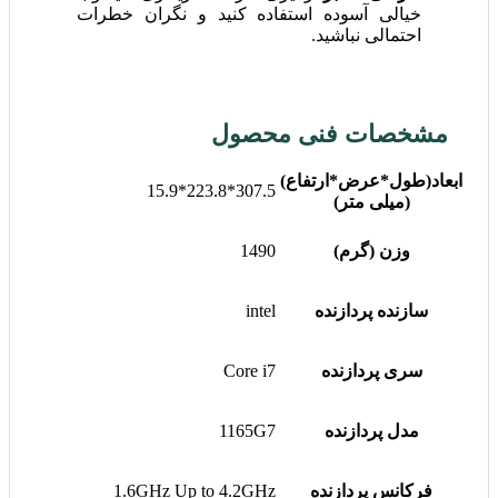
خیالی آسوده استفاده کنید و نگران خطرات
احتمالی نباشید.
مشخصات فنی محصول
ابعاد(طول*عرض*ارتفاع)
307.5*223.8*15.9
(میلی متر)
وزن (گرم)
1490
سازنده پردازنده
intel
سری پردازنده
Core i7
مدل پردازنده
1165G7
فرکانس پردازنده
1.6GHz Up to 4.2GHz