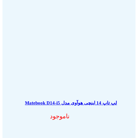
لپ تاپ 14 اینچی هوآوی مدل Matebook D14-i5
ناموجود