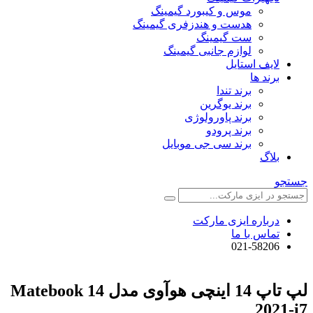
موس و کیبورد گیمینگ
هدست و هندزفری گیمینگ
ست گیمینگ
لوازم جانبی گیمینگ
لایف استایل
برند ها
برند تندا
برند یوگرین
برند پاورولوژی
برند پرودو
برند سی جی موبایل
بلاگ
جستجو
درباره ایزی مارکت
تماس با ما
021-58206
لپ تاپ 14 اینچی هوآوی مدل Matebook 14
2021-i7