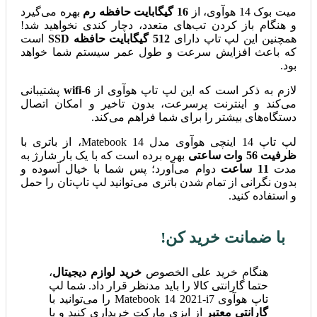
میت بوک 14 هوآوی، از
16 گیگابایت حافظه رم
بهره می‌گیرد
و هنگام باز کردن تب‌های متعدد، دچار کندی نخواهید شد!
همچنین این لپ تاپ دارای
512 گیگابایت حافظه SSD
است
که باعث افزایش سرعت و طول عمر سیستم شما خواهد
بود.
لازم به ذکر است که این لپ تاپ هوآوی از
wifi-6
پشتیبانی
می‌کند و اینترنت پرسرعت، بدون تاخیر و امکان اتصال
دستگاه‌های بیشتر را برای شما فراهم می‌کند.
لپ تاپ 14 اینچی هوآوی مدل Matebook 14، از باتری با
ظرفیت 56 وات ساعتی
بهره برده است که با یک بار شارژ به
مدت
11 ساعت
دوام می‌آورد؛ پس شما با خیال آسوده و
بدون نگرانی از تمام شدن باتری می‌توانید لپ تاپ‌تان را حمل
و استفاده کنید.
با ضمانت خرید کن!
هنگام خرید علی الخصوص
خرید لوازم دیجیتال
،
حتما گارانتی کالا را باید مدنظر قرار داد. شما لپ
تاپ هوآوی Matebook 14 2021-i7 را می‌توانید با
گارانتی معتبر
از ایزی مارکت خریداری کنید و با