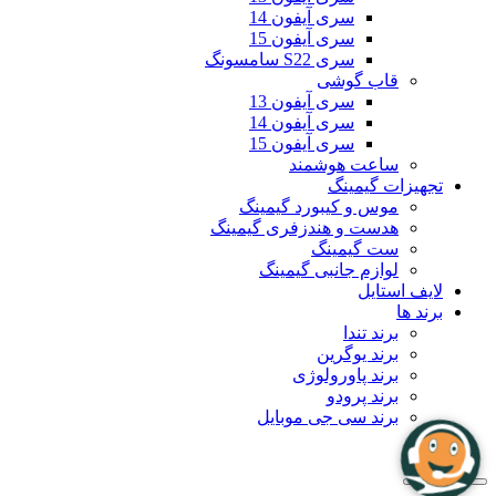
سری آیفون 14
سری آیفون 15
سری S22 سامسونگ
قاب گوشی
سری آیفون 13
سری آیفون 14
سری آیفون 15
ساعت هوشمند
تجهیزات گیمینگ
موس و کیبورد گیمینگ
هدست و هندزفری گیمینگ
ست گیمینگ
لوازم جانبی گیمینگ
لایف استایل
برند ها
برند تندا
برند یوگرین
برند پاورولوژی
برند پرودو
برند سی جی موبایل
بلاگ