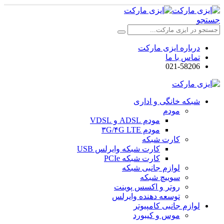
جستجو
درباره ایزی مارکت
تماس با ما
021-58206
شبکه خانگی و اداری
مودم
مودم ADSL و VDSL
مودم ۳G/۴G LTE
کارت شبکه
کارت شبکه وایرلس USB
کارت شبکه PCIe
لوازم جانبی شبکه
سوییچ شبکه
روتر و اکسس پوینت
توسعه دهنده وایرلس
لوازم جانبی کامپیوتر
موس و کیبورد