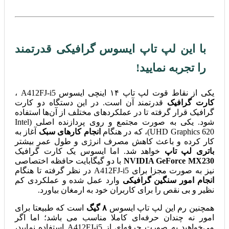
با این لپ تاپ ایسوس گرافیکی قدرتمند
را تجربه نمایید!
یکی از نقاط قوت لپ تاپ ۱۴ اینچی ایسوس A412FJ-i5 ،
کارت گرافیک
قدرتمند آن است. در این دستگاه دو کارت
گرافیک قرار گرفته تا در عملکردهای مختلف از آن‌ها استفاده
شود. یکی به صورت مجتمع و روی پردازنده اصلی (Intel
UHD Graphics 620)، که در هنگام
انجام کارهای سبک
آغاز به
کار کرده و باعث کاهش مصرف انرژی و طول عمر بیشتر
باتری لپ تاپ
خواهد شد. اما ایسوس یک کارت گرافیک
NVIDIA GeForce MX230
با دو گیگابایت حافظه اختصاصی
نیز به صورت مجزا برای A412FJ-i5 در نظر گرفته تا هنگام
انجام امور سنگین گرافیکی
وارد عمل شده و عملکردی کم
نظیر و بی نقص را برای کاربران خود به ارمغان بیاورد.
همچنین رم این لپ تاپ ایسوس
۸ گیگ
است که طبیعتا برای
امور نه چندان حرفه‌ای کاملا مناسب می باشد؛ اما اگر
می‌خواهید به صورت حرفه‌ای از A412FJ-i5 استفاده نمایید،