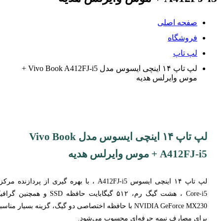
صفحه اصلی
فروشگاه
لپ تاپ
لپ تاپ ۱۴ اینچی ایسوس مدل Vivo Book A412FJ-i5 +
موس وایرلس هدیه
لپ تاپ ۱۴ اینچی ایسوس مدل Vivo Book
A412FJ-i5 + موس وایرلس هدیه
لپ تاپ ۱۴ اینچی ایسوس A412FJ-i5 ، با بهره گیری از پردازنده مر
Core-i5 ، هشت گیگ رم، ۵۱۲ گیگابایت حافظه SSD و همچنین 
NVIDIA GeForce MX230 با حافظه اختصاصی دو گیگ، گزینه بسیار مناس
برای مصارف نیمه حرفه‌ای محسوب می‌شود.