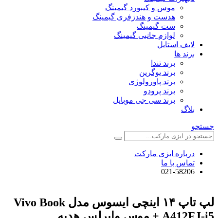
موس و کیبورد گیمینگ
هدست و هندزفری گیمینگ
ست گیمینگ
لوازم جانبی گیمینگ
لایف استایل
برند ها
برند تندا
برند یوگرین
برند پاورولوژی
برند پرودو
برند سی جی موبایل
بلاگ
جستجو
درباره ایزی مارکت
تماس با ما
021-58206
لپ تاپ ۱۴ اینچی ایسوس مدل Vivo Book
A412FJ-i5 + موس وایرلس هدیه