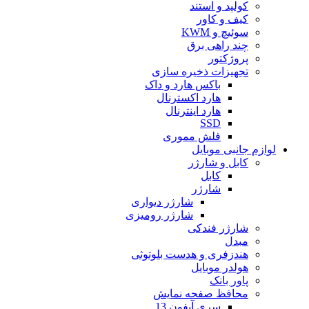
کولپد و استند
کیف و کاور
سوئیچ و KWM
چند راهی برق
پروژکتور
تجهیزات ذخیره سازی
باکس هارد و داک
هارد اکسترنال
هارد اینترنال
SSD
فلش مموری
لوازم جانبی موبایل
کابل و شارژر
کابل
شارژر
شارژر دیواری
شارژر رومیزی
شارژر فندکی
مبدل
هندزفری و هدست بلوتوثی
هولدر موبایل
پاور بانک
محافظ صفحه نمایش
سری آیفون 13