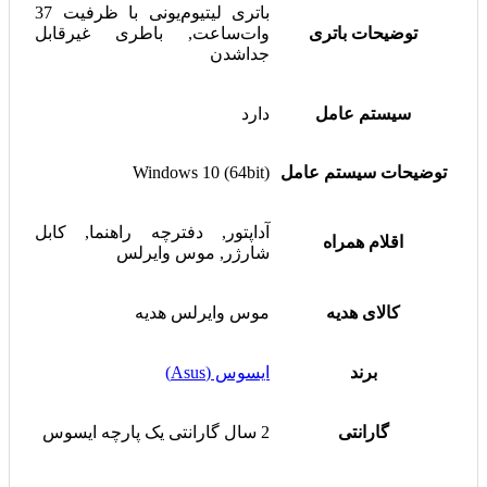
باتری لیتیوم‌یونی با ظرفیت 37
توضیحات باتری
وات‌ساعت, باطری غیرقابل
جداشدن
سیستم عامل
دارد
توضیحات سیستم عامل
Windows 10 (64bit)
آداپتور, دفترچه راهنما, کابل
اقلام همراه
شارژر, موس وایرلس
کالای هدیه
موس وایرلس هدیه
برند
ایسوس (Asus)
گارانتی
2 سال گارانتی یک پارچه ایسوس