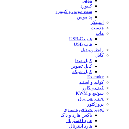
موس
کیبورد
ست موس و کیبورد
پد موس
اسپیکر
هدست
هاب
هاب USB-C
هاب USB
رابط و تبدیل
کابل
کابل صدا
کابل تصویر
کابل شبکه
Extender
کولپد و استند
کیف و کاور
سوئیچ و KWM
چند راهی برق
پروژکتور
تجهیزات ذخیره سازی
باکس هارد و داک
هارد اکسترنال
هارد اینترنال