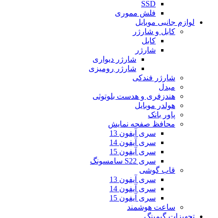
SSD
فلش مموری
لوازم جانبی موبایل
کابل و شارژر
کابل
شارژر
شارژر دیواری
شارژر رومیزی
شارژر فندکی
مبدل
هندزفری و هدست بلوتوثی
هولدر موبایل
پاور بانک
محافظ صفحه نمایش
سری آیفون 13
سری آیفون 14
سری آیفون 15
سری S22 سامسونگ
قاب گوشی
سری آیفون 13
سری آیفون 14
سری آیفون 15
ساعت هوشمند
تجهیزات گیمینگ