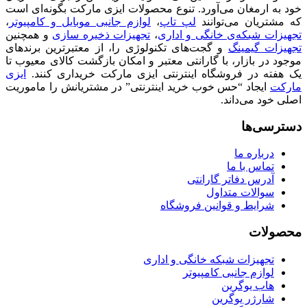
خود به ارمغان می‌آورد. تنوع محصولات ایزی مارکت بگونه‌ای است
که مشتریان می‌توانند
لپ تاپ
،
لوازم جانبی موبایل و کامپیوتر
،
تجهیزات شبکه‌ی خانگی و اداری
،
تجهیزات ذخیره سازی
و همچنین
تجهیزات گیمینگ
و گجت‌های تکنولوژی را، از معتبرترین برندهای
موجود در بازار، با گارانتی معتبر و امکان بازگشت کالای معیوب تا
یک هفته در فروشگاه اینترنتی ایزی مارکت خریداری کنند.
ایزی
مارکت
ایجاد “حس خوب خرید اینترنتی” در مشتریانش را ماموریت
اصلی خود می‌داند.
دسترسی‌ها
درباره ما
تماس با ما
آدرس دفاتر گارانتی
سوالات متداول
شرایط و قوانین فروشگاه
محصولات
تجهیزات شبکه خانگی و اداری
لوازم جانبی کامپیوتر
هاب یوگرین
شارژر یوگرین