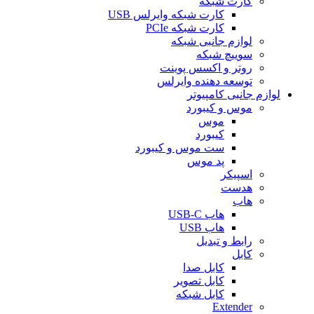
کارت شبکه
کارت شبکه وایرلس USB
کارت شبکه PCIe
لوازم جانبی شبکه
سوییچ شبکه
روتر و اکسس پوینت
توسعه دهنده وایرلس
لوازم جانبی کامپیوتر
موس و کیبورد
موس
کیبورد
ست موس و کیبورد
پد موس
اسپیکر
هدست
هاب
هاب USB-C
هاب USB
رابط و تبدیل
کابل
کابل صدا
کابل تصویر
کابل شبکه
Extender