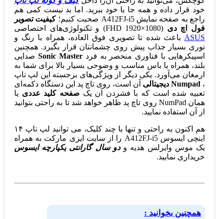
کوچکش، می‌توانید به راحتی آن‌را داخل
کیف و کوله لپ تاپ
خود قرار داده و همه جا با خود ببرید. اما بد نیست کمی هم
راجع به صفحه نمایش A412FJ-i5 صحبت کنیم؛
کیفیت تصویر
فول اچ دی
(FHD 1920×1080) و تکنولوژی‌های اختصاصی
ASUS
باعث شده تا تصویری فوق العاده، همراه با رنگ و
نوری بسیار جذاب پیش روی چشمانتان قرار بگیرد. همچنین
اسپیکرهایی با فناوری منحصر به فرد
Sonic Master
صدایی
بلند، همراه با باس مناسب و وضوحی بسیار بالا برای شما به
ارمغان می‌آورد. یکی دیگر از ویژگی‌های برجسته این لپ تاپ
،
Numpad دیجیتالی
آن است، روی تاچ پد این دستگاه دکمه‌ای
تعبیه شده است که با فشردن آن یک
صفحه کلید عددی
یا
همان NumPad روی تاچ پد ظاهر خواهد شد تا به راحتی بتوانید
از آن استفاده نمایید.
هم اکنون به راحتی و تنها با چند کلیک، می توانید لپ تاپ ۱۴
اینچی ایسوس A412FJ-i5 را از سایت ایزی مارکت به همراه
یک موس وایرلس هدیه و
دو سال گارانتی یکپارچه ایسوس
خریداری نمایید.
همچنین بخوانید :