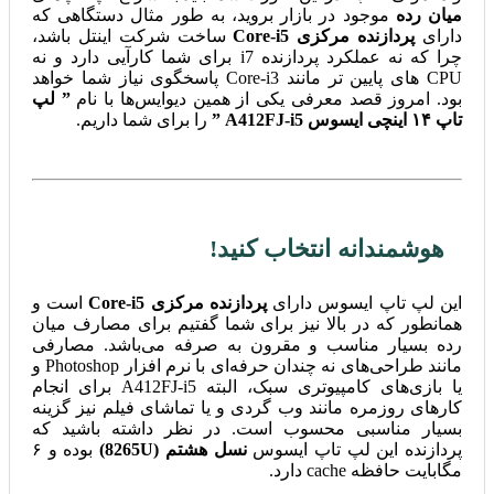
میان رده
موجود در بازار بروید، به طور مثال دستگاهی که
دارای
پردازنده مرکزی Core-i5
ساخت شرکت اینتل باشد،
چرا که نه عملکرد پردازنده i7 برای شما کارآیی دارد و نه
CPU های پایین تر مانند Core-i3 پاسخگوی نیاز شما خواهد
بود. امروز قصد معرفی یکی از همین دیوایس‌ها با نام
” لپ
تاپ ۱۴ اینچی ایسوس A412FJ-i5 ”
را برای شما داریم.
هوشمندانه انتخاب کنید!
این لپ تاپ ایسوس دارای
پردازنده مرکزی Core-i5
است و
همانطور که در بالا نیز برای شما گفتیم برای مصارف میان
رده بسیار مناسب و مقرون به صرفه می‌باشد. مصارفی
مانند طراحی‌های نه چندان حرفه‌ای با نرم افزار Photoshop و
یا بازی‌های کامپیوتری سبک، البته A412FJ-i5 برای انجام
کارهای روزمره مانند وب گردی و یا تماشای فیلم نیز گزینه
بسیار مناسبی محسوب است. در نظر داشته باشید که
پردازنده این لپ تاپ ایسوس
نسل هشتم (8265U)
بوده و ۶
مگابایت حافظه cache دارد.