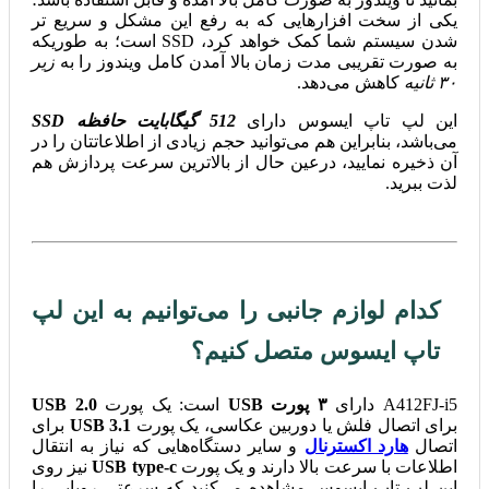
یکی از سخت افزارهایی که به رفع این مشکل و سریع تر
شدن سیستم شما کمک خواهد کرد، SSD است؛ به طوریکه
به صورت تقریبی مدت زمان بالا آمدن کامل ویندوز را به
زیر
۳۰ ثانیه
کاهش می‌دهد.
این لپ تاپ ایسوس دارای
512 گیگابایت حافظه SSD
می‌باشد، بنابراین هم می‌توانید حجم زیادی از اطلاعاتتان را در
آن ذخیره نمایید، درعین حال از بالاترین سرعت پردازش هم
لذت ببرید.
کدام لوازم جانبی را می‌توانیم به این لپ
تاپ ایسوس متصل کنیم؟
A412FJ-i5 دارای
۳ پورت USB
است: یک پورت
USB 2.0
برای اتصال فلش یا دوربین عکاسی، یک پورت
USB 3.1
برای
اتصال
هارد اکسترنال
و سایر دستگاه‌هایی که نیاز به انتقال
اطلاعات با سرعت بالا دارند و یک پورت
USB type-c
نیز روی
این لپ تاپ ایسوس مشاهده می‌کنید که سرعتی رویایی را