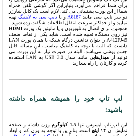
برای شما فراهم می‌آورد. بنبابراین اگر گوشی تلفن همراه
شما از این پورت پشتیبانی می کند، لازم است یک کابل شارژر
دو سر تایپ سی مانند
A8187
و یا
تایپ سی به لایتنیگ
تهیه
نمایید و از حداکثر سرعت انتقال اطلاعات شگفت زده شوید.
همچنین، برای اتصال به تلویزیون و یا مانیتور یک پورت
HDMI
نیز روی دستگاه تعبیه شده است. شاید یکی از نقاط ضعف
A412FJ-i5 را بتوان نداشتن درگاه شبکه یا همان پورت LAN
دانست که البته با توجه به کانفیگ مناسب، این مساله قابل
چشم پوشی می‌باشد؛ البته در صورت نیاز به این پورت می
توانید از
مبدل‌هایی
مانند مبدل USB 3.0 به LAN استفاده
کرده و کارتان را راه بیندازید.
لپ تاپ خود را همیشه همراه داشته
باشید!
این لپ تاپ ایسوس تنها
1.5 کیلوگرم
وزن داشته و صفحه
نمایش آن
۱۴ اینچ
است. بنابراین با توجه به وزن کم و ابعاد