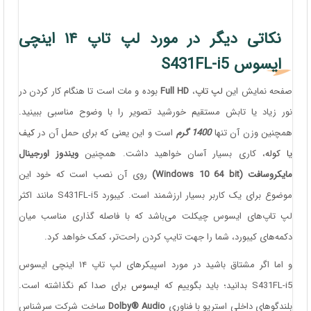
نکاتی دیگر در مورد لپ تاپ ۱۴ اینچی
ایسوس S431FL-i5
صفحه نمایش این
لپ تاپ
،
Full HD
بوده و مات است تا هنگام کار کردن در
نور زیاد یا تابش مستقیم خورشید تصویر را با وضوح مناسبی ببینید.
همچنین وزن آن تنها
1400 گرم
است و این یعنی که برای حمل آن در
کیف
یا کوله
، کاری بسیار آسان خواهید داشت. همچنین
ویندوز اورجینال
مایکروسافت (Windows 10 64 bit)
روی آن نصب است که خود این
موضوع برای یک کاربر بسیار ارزشمند است. کیبورد S431FL-i5 مانند اکثر
لپ تاپ‌های ایسوس چیکلت می‌باشد که با فاصله گذاری مناسب میان
دکمه‌های کیبورد، شما را جهت تایپ کردن راحت‌تر، کمک خواهد کرد.
و اما اگر مشتاق باشید در مورد اسپیکرهای لپ تاپ ۱۴ اینچی ایسوس
S431FL-i5 بدانید؛ باید بگوییم که
ایسوس
برای صدا کم نگذاشته است.
بلندگوهای داخلی استریو با فناوری
Dolby® Audio
ساخت شرکت سرشناس