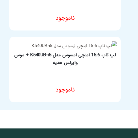
ناموجود
مشخصات فنی محصول
لپ تاپ 15.6 اینچی ایسوس مدل K540UB-i5 + موس
وایرلس هدیه
ناموجود