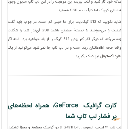
علاقه خود کار کنید و لذت ببرید؛ این موهبت را در این لپ تاپ مدیون وجود
قطعه‌ای کوچک اما کارآ به نام SSD هستید.
شاید بگویید که 512 گیگابایت برای ما خیلی کم است. در جواب باید گفت
کیفیت را می‌خواهید یا کمیت؟
مطمئن باشید SSD آن‌قدر شما را شگفت
زده می‌کند که دیگر فکر کم بودن 512 گیگ را از یاد خواهید برد. البته اگر
واقعا حجم اطلاعاتتان زیاد است و در لپ تاپ جا نمی‌شود می‌توانید از یک
هارد اکسترنال
نیز کمک بگیرید.
کارت گرافیک GeForce، همراه لحظه‌های
پر فشار لپ تاپ شما
لپ تاپ ۱۴ اینچی ایسوس S431FL-i5 از دو گرافیک
مجتمع و مجزا
تشکیل