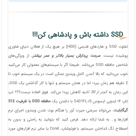
SSD داشته باش و پادشاهی کن!!!
تفاوت SSD و هاردهای قدیمی (HDD) بر هیچ یک از فعالان دنیای فناوری
پوشیده نیست.
سرعت پردازش بسیار بالاتر و عمر بیشتر
، از ویژگی‌های
شاخص حافظه SSD می‌باشد. طبیعتا اگر با سیستم‌های معمولی کار می‌کنید
خوب می‌دانید که بالا آمدن کامل ویندوز ممکن است در یک سیستم خوب تا
2 دقیقه هم زمان ببرد؛ اما در همان سیستم و تنها با کار گذاشتن یک SSD،
این زمان به
کمتر از 30 ثانیه
کاهش پیدا می‌کند. فوق العاده نیست؟؟؟ لپ
تاپ ۱۴ اینچی ایسوس S431FL-i5 با داشتن یک
حافظه SSD با ظرفیت 512
گیگابایت
، می‌تواند سرعتی حیرت آور را هنگام بوت شدن ویندوز، اجرای نرم
افزارها و… به شما ارائه دهد. فرض کنید که بتوانید به راحتی و بدون به
اصطلاح لَگ انداختن سیستم، با فوتوشاپ، Corel یا سایر نرم افزارهای مورد