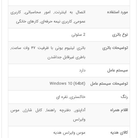
مورد استفاده
اتصال به اینترنت, امور محاسباتی, کاربری
عمومی, کاربری نیمه حرفه‌ای, کارهای خانگی
نوع باتری
2 سلولی
توضیحات باتری
باتری لیتیوم یونی با ظرفیت ۴۷ وات ساعت,
باطری غیرقابل جداشدن
سیستم عامل
دارد
توضیحات سیستم عامل
Windows 10 (64bit)
رنگ
خاکستری, نقره ای
اقلام همراه
آداپتور, دفترچه راهنما, کابل شارژر, موس
وایرلس
کالای هدیه
موس وایرلس هدیه