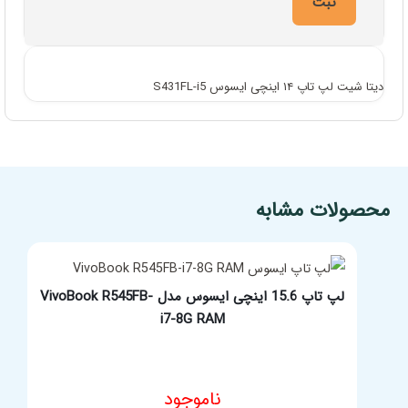
دیتا شیت لپ تاپ ۱۴ اینچی ایسوس S431FL-i5
مشخصات فنی محصول
محصولات مشابه
لپ تاپ 15.6 اینچی ایسوس مدل VivoBook R545FB-
i7-8G RAM
ناموجود
مشخصات فنی محصول