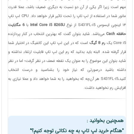
مهم است زیرا اگر یکی از آن دو نسبت به دیگری ضعیف باشد، عملا قدرت
مانور شما در استفاده از لپ تاپ را تحت تاثیر قرار خواهد داد. CPU لپ تاپ
۱۴ اینچی ایسوس S431FL-i5 از نوع
Intel Core i5 8265U
با
6 مگابایت
حافظه Cach
می‌باشد. شاید بتوان گفت که بهترین انتخاب در کنار پردازنده
Core i5 یک
رم 8 گیگ
است که در این لپ تاپ این کانفیگ در اختیار شما
قرار گرفته شده. البته باید بدانید که رم این لپ تاپ قابلیت ارتقاء نداشته و
شاید بتوان این موضوع را به عنوان یک نقطه ضعف در نظر گرفت؛ اما در نظر
داشته باشید درصورتی که نیاز خود را بشناسید و درست انتخاب
کنید،S431FL-i5 هر آن‌چه که بخواهید را به شما خواهد داد و عملا نیازی به
افزایش رم نخواهید داشت.
همچنین بخوانید :
"هنگام خرید لپ تاپ به چه نکاتی توجه کنیم؟"