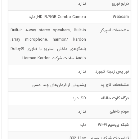
درایو نوری
ندارد
Webcam
HD IR/RGB Combo Camera, دارد
مشخصات اسپیکر
Built-in 4-way stereo speakers, Built-in
array microphone, harmon/ kardon,
بلندگوهای داخلی استریو با فناوری Dolby®
Audio ساخت شرکت Harman Kardon
نور پس زمینه کیبورد
ندارد
مشخصات تاچ پد
پشتیبانی از فرمان‌های چند لمسی
درگاه کارت حافظه
SD, دارد
مودم داخلی
ندارد
شبکه بی‌سیم Wi-Fi
دارد
توضیحات شبکه بی‌سیم
802.11ac