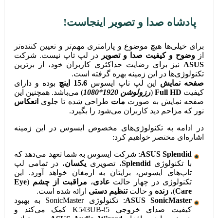
پادشاه صدا و تصویر اینجاست!
برای خیلی‌ها هیچ موضوع و پارامتری مهم‌تر و تعیین کننده‌تر
از
وضوح و کیفیت صدا و تصویر
در لپ تاپ نیست. شرکت
ASUS
نیز برای رضایت حداکثری کاربران خود، از برترین
تکنولوژی‌ها در این زمینه بهره گرفته است.
صفحه نمایش
این لپ تاپ ایسوس
15.6 اینچ
بوده و دارای
کیفیت
Full HD
(
رزولوشن 1920*1080
) می‌باشد. همچنین این
صفحه نمایش به صورت
مات
طراحی شده تا جلو‌ی
انعکاس
نور که مزاحم دید کاربران می‌شود را بگیرد.
در ادامه به تکنولوژی‌های مخصوص ایسوس در این زمینه
اشاره‌ای مختصر خواهیم کرد:
ASUS Splendid
: شرکت ایسوس به شما تعهد می‌دهد که
با تکنولوژی
Splendid
، تصویری
یکسان
، در تمامی لپ
تاپ‌های ایسوس، برایتان به ارمغان خواهد آورد. این
تکنولوژی در چهار حالت
عادی
،
مراقبت از چشم
(
Eye
Care
)،
زنده
و حالت
تنظیم دستی
ارائه شده است.
ASUS SonicMaster
: تکنولوژی SonicMaster به بهبود
کیفیت صدا‌ی خروجی K543UB-i5 کمک می‌کند و