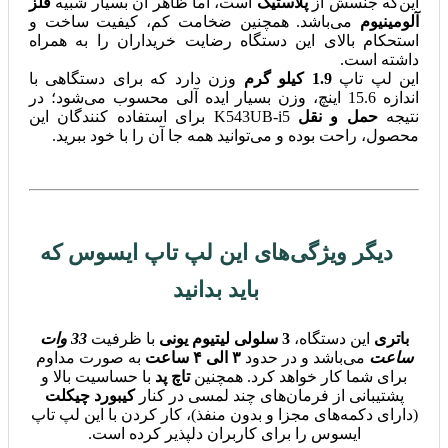
این‌که جنسش از
پلاستیک
است، اما ظاهر آن بسیار شبیه
فلز
آلومینیوم
می‌باشد. همچنین ضخامت کم، کیفیت ساخت و
استحکام بالای این دستگاه رضایت خریداران را به همراه
داشته است.
این لپ تاپ
1.9 کیلو گرم
وزن دارد که برای دستگاهی با
اندازه 15.6 اینچ، وزن بسیار ایده آلی محسوب می‌شود؛ در
نتیجه
حمل و نقل
K543UB-i5 برای استفاده کنندگان این
محصول، راحت بوده و می‌توانید همه جا آن را با خود ببرید.
دیگر ویژگی‌های این لپ تاپ ایسوس که
باید بدانید
باتری
این دستگاه،
3 سلولی لیتیوم یونی
با ظرفیت
33 وات
ساعت
می‌باشد و در حدود
۳ الی ۴ ساعت
به صورت مداوم
برای شما کار خواهد کرد. همچنین
تاچ پد
با حساسیت بالا و
پشتیبانی از فرمان‌های چند لمسی در کنار
کیبورد چیکلت
(دارای دکمه‌های مجزا و بدون منفذ)، کار کردن با این لپ تاپ
ایسوس را برای کاربران دلپذیر کرده است.