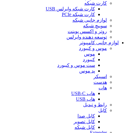
کارت شبکه
کارت شبکه وایرلس USB
کارت شبکه PCIe
لوازم جانبی شبکه
سوییچ شبکه
روتر و اکسس پوینت
توسعه دهنده وایرلس
لوازم جانبی کامپیوتر
موس و کیبورد
موس
کیبورد
ست موس و کیبورد
پد موس
اسپیکر
هدست
هاب
هاب USB-C
هاب USB
رابط و تبدیل
کابل
کابل صدا
کابل تصویر
کابل شبکه
Extender