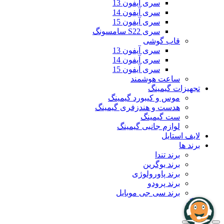
سری آیفون 13
سری آیفون 14
سری آیفون 15
سری S22 سامسونگ
قاب گوشی
سری آیفون 13
سری آیفون 14
سری آیفون 15
ساعت هوشمند
تجهیزات گیمینگ
موس و کیبورد گیمینگ
هدست و هندزفری گیمینگ
ست گیمینگ
لوازم جانبی گیمینگ
لایف استایل
برند ها
برند تندا
برند یوگرین
برند پاورولوژی
برند پرودو
برند سی جی موبایل
بلاگ