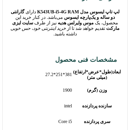
لپ تاپ ایسوس مدل K543UB-i5-4G RAM
دارای
گارانتی
دو ساله و یک‌پارچه ایسوس
می‌باشد. در کنار خرید این
محصول، یک
موس وایرلس هدیه
نیز از طرف
سایت ایزی
مارکت
تقدیم خواهد شد تا از
خرید اینترنتی خود، حس خوبی
داشته باشید.
مشخصات فنی محصول
ابعاد(طول*عرض*ارتفاع)
381*251*27.2
(میلی متر)
وزن (گرم)
1900
سازنده پردازنده
intel
سری پردازنده
Core i5