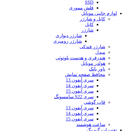
SSD
فلش مموری
لوازم جانبی موبایل
کابل و شارژر
کابل
شارژر
شارژر دیواری
شارژر رومیزی
شارژر فندکی
مبدل
هندزفری و هدست بلوتوثی
هولدر موبایل
پاور بانک
محافظ صفحه نمایش
سری آیفون 13
سری آیفون 14
سری آیفون 15
سری S22 سامسونگ
قاب گوشی
سری آیفون 13
سری آیفون 14
سری آیفون 15
ساعت هوشمند
تجهیزات گیمینگ