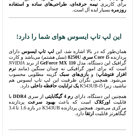
برای کاربری
نیمه حرفه‌ای، طراحی‌های ساده و استفاده
روزمره
بسیار ایده آل است.
این لپ تاپ ایسوس هوای شما را دارد!
همان‌طور که در بالا اشاره شد، این
لپ تاپ ایسوس
دارای
پردازنده
Core i5 سری 8250U
(
نسل هشتم
) می‌باشد و کارت
گرافیک این دستگاه، مدل
GeForce MX 110
از برند
NVIDIA
است که برای امور گرافیکی نه چندان سنگین (مانند
نرم
افزار فتوشاپ
) و
بازی‌های سبک
گزینه مطلوبی محسوب
می‌شود. همچنین نگران ظرفیت این لپ تاپ ایسوس هم
نباشید، زیرا K543UB-i5
یک ترابایت حافظه داخلی
دارد.
همچنین این دستگاه، دارای
رم 4 گیگابایتی
از سری
DDR4
با
قابلیت
اورکلاک
است که باعث
بهبود سرعت
پردازنده
مرکزی می‌شود. همچنین پردازنده K543UB در بازه 1.6 تا 3.4
گیگاهرتز قابلیت
ارتقا
دارد.