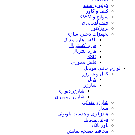
کولپد و استند
کیف و کاور
سوئیچ و KWM
چند راهی برق
پروژکتور
تجهیزات ذخیره سازی
باکس هارد و داک
هارد اکسترنال
هارد اینترنال
SSD
فلش مموری
لوازم جانبی موبایل
کابل و شارژر
کابل
شارژر
شارژر دیواری
شارژر رومیزی
شارژر فندکی
مبدل
هندزفری و هدست بلوتوثی
هولدر موبایل
پاور بانک
محافظ صفحه نمایش