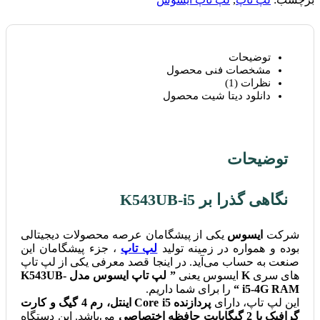
توضیحات
مشخصات فنی محصول
نظرات (1)
دانلود دیتا شیت محصول
توضیحات
نگاهی گذرا بر K543UB-i5
شرکت
ایسوس
یکی از پیشگامان عرصه محصولات دیجیتالی
بوده و همواره در زمینه تولید
لپ تاپ
، جزء پیشگامان این
صنعت به حساب می‌آید. در اینجا قصد معرفی یکی از لپ تاپ
های سری
K
ایسوس یعنی
” لپ تاپ ایسوس مدل K543UB-
i5-4G RAM “
را برای شما داریم.
این لپ تاپ، دارای
پردازنده Core i5 اینتل، رم 4 گیگ و کارت
گرافیک با 2 گیگابایت حافظه اختصاصی
می‌باشد. این دستگاه