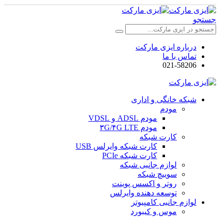
جستجو
درباره ایزی مارکت
تماس با ما
021-58206
شبکه خانگی و اداری
مودم
مودم ADSL و VDSL
مودم ۳G/۴G LTE
کارت شبکه
کارت شبکه وایرلس USB
کارت شبکه PCIe
لوازم جانبی شبکه
سوییچ شبکه
روتر و اکسس پوینت
توسعه دهنده وایرلس
لوازم جانبی کامپیوتر
موس و کیبورد