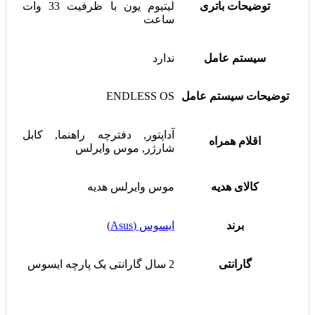
توضیحات باتری
لیتیوم یون با ظرفیت 33 وات
ساعت
سیستم عامل
ندارد
توضیحات سیستم عامل
ENDLESS OS
آداپتور, دفترچه راهنما, کابل
اقلام همراه
شارژر, موس وایرلس
کالای هدیه
موس وایرلس هدیه
برند
ایسوس (Asus)
گارانتی
2 سال گارانتی یک پارچه ایسوس