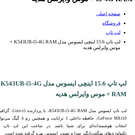
صفحه اصلی
فروشگاه
لپ تاپ
لپ تاپ 15.6 اینچی ایسوس مدل K543UB-i5-4G RAM +
موس وایرلس هدیه
لپ تاپ 15.6 اینچی ایسوس مدل K543UB-i5-4G
RAM + موس وایرلس هدیه
لپ تاپ ایسوس مدل K543UB-i5-4G RAM، با پردازنده i5
GeForce MX110، حافظه داخلی 1 ترابایت و همچنین رم 4 گیگ
انتخاب هوشمندانه‌ای برای شما باشد. در ساخت این لپ تاپ ا
تکنولوژی‌های شگفت‌انگیز صدا و تصویر ایسوس بهره گرفته شده است.