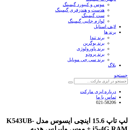
موس و کیبورد گیمینگ
هدست و هندزفری گیمینگ
ست گیمینگ
لوازم جانبی گیمینگ
لایف استایل
برند ها
برند تندا
برند یوگرین
برند پاورولوژی
برند پرودو
برند سی جی موبایل
بلاگ
جستجو
درباره ایزی مارکت
تماس با ما
021-58206
لپ تاپ 15.6 اینچی ایسوس مدل K543UB-
i5-4G RAM + موس وایرلس هدیه