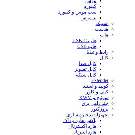
موس
کیبورد
ست موس و کیبورد
پد موس
اسپیکر
هدست
هاب
هاب USB-C
هاب USB
رابط و تبدیل
کابل
کابل صدا
کابل تصویر
کابل شبکه
Extender
کولپد و استند
کیف و کاور
سوئیچ و KWM
چند راهی برق
پروژکتور
تجهیزات ذخیره سازی
باکس هارد و داک
هارد اکسترنال
هارد اینترنال