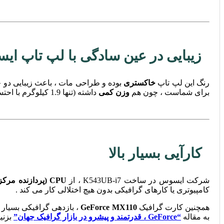
زیبایی در عین سادگی با لپ تاپ ایسوس مد
رنگ این لپ تاپ
خاکستری
بوده و طراحی مات ، باعث زیبایی دو چ
برای شماست ، چون هم
وزن کمی
داشته (تنها 1.9 کیلوگرم با احتساب وزن باطری) و هم
کارآیی بسیار بالا
شرکت ایسوس در ساخت K543UB-i7 ، از
CPU (پردازنده مرکزی) Core i7
کامپیوتری یا کارهای گرافیکی بدون هیچ اختلالی کار می کند .
همچنین کارت گرافیک
GeForce MX110
، بازدهی گرافیکی بسیار 
به مقاله
“GeForce ، قدرتمند و پیشرو در بازار گرافیک جهان”
بزنید