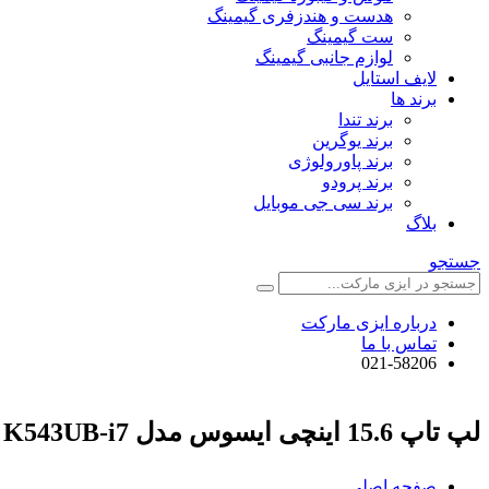
هدست و هندزفری گیمینگ
ست گیمینگ
لوازم جانبی گیمینگ
لایف استایل
برند ها
برند تندا
برند یوگرین
برند پاورولوژی
برند پرودو
برند سی جی موبایل
بلاگ
جستجو
درباره ایزی مارکت
تماس با ما
021-58206
لپ تاپ 15.6 اینچی ایسوس مدل K543UB-i7 + موس وایرلس هدیه
صفحه اصلی