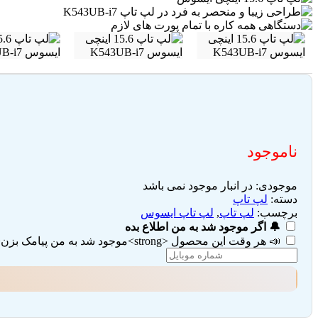
ناموجود
موجودی:
در انبار موجود نمی باشد
دسته:
لپ تاپ
برچسب:
لپ تاپ
,
لپ تاپ ایسوس
🔔 اگر موجود شد به من اطلاع بده
📣 هر وقت این محصول <strong>موجود شد به من پیامک بزن</strong> (تیک هر دو گزینه را بزنید)