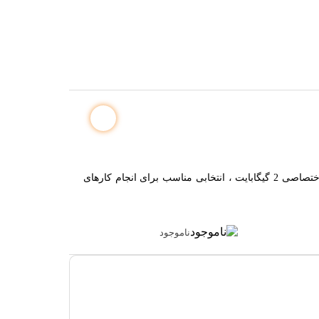
لپ تاپ 15.6 اینچی ایسوس مدل K543UB-i7 ، با یک ترابایت حافظه داخلی ، پردازنده مرکزی Core i7 و گرافیک GeForce MX110 GDDR5 با حافظه اختصاصی 2 گیگابایت ، انتخابی مناسب برای انجام کارهای
ناموجود