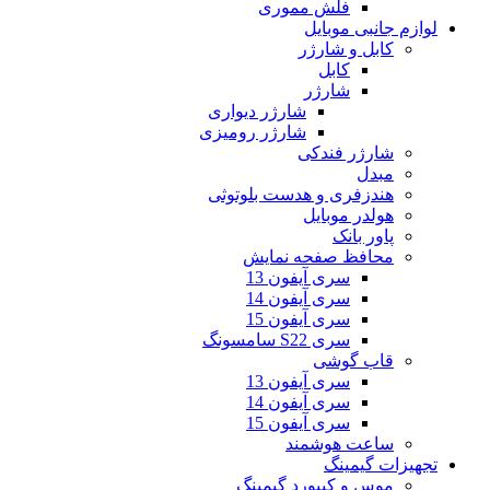
فلش مموری
لوازم جانبی موبایل
کابل و شارژر
کابل
شارژر
شارژر دیواری
شارژر رومیزی
شارژر فندکی
مبدل
هندزفری و هدست بلوتوثی
هولدر موبایل
پاور بانک
محافظ صفحه نمایش
سری آیفون 13
سری آیفون 14
سری آیفون 15
سری S22 سامسونگ
قاب گوشی
سری آیفون 13
سری آیفون 14
سری آیفون 15
ساعت هوشمند
تجهیزات گیمینگ
موس و کیبورد گیمینگ