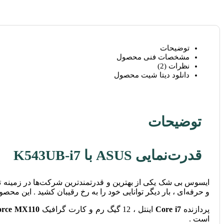
توضیحات
مشخصات فنی محصول
نظرات (2)
دانلود ديتا شيت محصول
توضیحات
قدرت‌نمایی ASUS با K543UB-i7
ایسوس بی شک یکی از بهترین و قدرتمند‌ترین شرکت‌ها در زمینه ت
و حرفه‌ای ، بار دیگر توانایی خود را به رخ رقیبان کشید . این محصول لپ تاپ 15.6 اینچی ایسوس UB-i7
پردازنده
Core i7
اینتل ، 12 گیگ رم و کارت گرافیک
orce MX110
است .