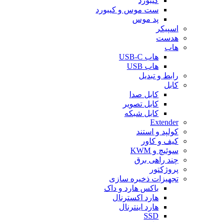
کیبورد
ست موس و کیبورد
پد موس
اسپیکر
هدست
هاب
هاب USB-C
هاب USB
رابط و تبدیل
کابل
کابل صدا
کابل تصویر
کابل شبکه
Extender
کولپد و استند
کیف و کاور
سوئیچ و KWM
چند راهی برق
پروژکتور
تجهیزات ذخیره سازی
باکس هارد و داک
هارد اکسترنال
هارد اینترنال
SSD