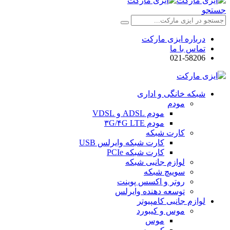
جستجو
درباره ایزی مارکت
تماس با ما
021-58206
شبکه خانگی و اداری
مودم
مودم ADSL و VDSL
مودم ۳G/۴G LTE
کارت شبکه
کارت شبکه وایرلس USB
کارت شبکه PCIe
لوازم جانبی شبکه
سوییچ شبکه
روتر و اکسس پوینت
توسعه دهنده وایرلس
لوازم جانبی کامپیوتر
موس و کیبورد
موس