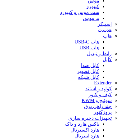
موس
کیبورد
ست موس و کیبورد
پد موس
اسپیکر
هدست
هاب
هاب USB-C
هاب USB
رابط و تبدیل
کابل
کابل صدا
کابل تصویر
کابل شبکه
Extender
کولپد و استند
کیف و کاور
سوئیچ و KWM
چند راهی برق
پروژکتور
تجهیزات ذخیره سازی
باکس هارد و داک
هارد اکسترنال
هارد اینترنال