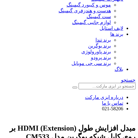
موس و کیبورد گیمینگ
هدست و هندزفری گیمینگ
ست گیمینگ
لوازم جانبی گیمینگ
لایف استایل
برند ها
برند تندا
برند یوگرین
برند پاورولوژی
برند پرودو
برند سی جی موبایل
بلاگ
جستجو
درباره ایزی مارکت
تماس با ما
021-58206
مبدل افزایش طول (Extension) HDMI بر
روی کابل شبکه یوگرین مدل CM533