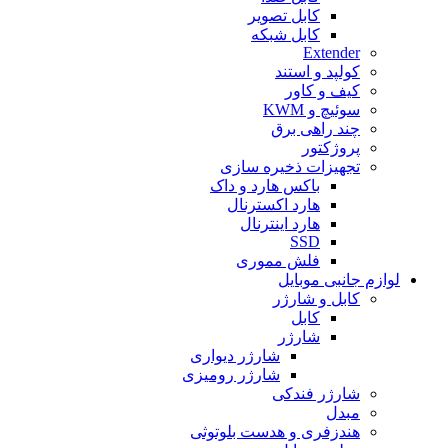
کابل تصویر
کابل شبکه
Extender
کولپد و استند
کیف و کاور
سوئیچ و KWM
چند راهی برق
پروژکتور
تجهیزات ذخیره سازی
باکس هارد و داک
هارد اکسترنال
هارد اینترنال
SSD
فلش مموری
لوازم جانبی موبایل
کابل و شارژر
کابل
شارژر
شارژر دیواری
شارژر رومیزی
شارژر فندکی
مبدل
هندزفری و هدست بلوتوثی