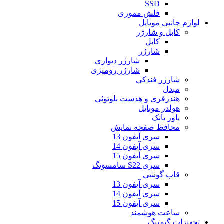
SSD
فلش مموری
لوازم جانبی موبایل
کابل و شارژر
کابل
شارژر
شارژر دیواری
شارژر رومیزی
شارژر فندکی
مبدل
هندزفری و هدست بلوتوثی
هولدر موبایل
پاور بانک
محافظ صفحه نمایش
سری آیفون 13
سری آیفون 14
سری آیفون 15
سری S22 سامسونگ
قاب گوشی
سری آیفون 13
سری آیفون 14
سری آیفون 15
ساعت هوشمند
تجهیزات گیمینگ