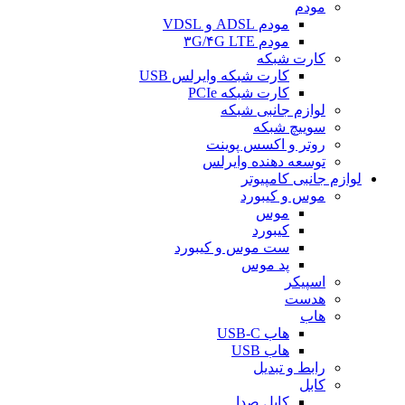
مودم
مودم ADSL و VDSL
مودم ۳G/۴G LTE
کارت شبکه
کارت شبکه وایرلس USB
کارت شبکه PCIe
لوازم جانبی شبکه
سوییچ شبکه
روتر و اکسس پوینت
توسعه دهنده وایرلس
لوازم جانبی کامپیوتر
موس و کیبورد
موس
کیبورد
ست موس و کیبورد
پد موس
اسپیکر
هدست
هاب
هاب USB-C
هاب USB
رابط و تبدیل
کابل
کابل صدا