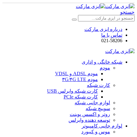
جستجو
درباره ایزی مارکت
تماس با ما
021-58206
شبکه خانگی و اداری
مودم
مودم ADSL و VDSL
مودم ۳G/۴G LTE
کارت شبکه
کارت شبکه وایرلس USB
کارت شبکه PCIe
لوازم جانبی شبکه
سوییچ شبکه
روتر و اکسس پوینت
توسعه دهنده وایرلس
لوازم جانبی کامپیوتر
موس و کیبورد