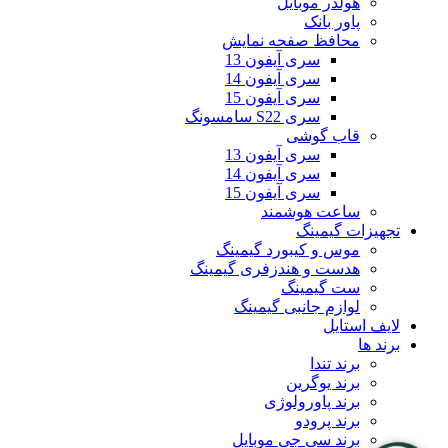
هولدر موبایل
پاور بانک
محافظ صفحه نمایش
سری آیفون 13
سری آیفون 14
سری آیفون 15
سری S22 سامسونگ
قاب گوشی
سری آیفون 13
سری آیفون 14
سری آیفون 15
ساعت هوشمند
تجهیزات گیمینگ
موس و کیبورد گیمینگ
هدست و هندزفری گیمینگ
ست گیمینگ
لوازم جانبی گیمینگ
لایف استایل
برند ها
برند تندا
برند یوگرین
برند پاورولوژی
برند پرودو
برند سی جی موبایل