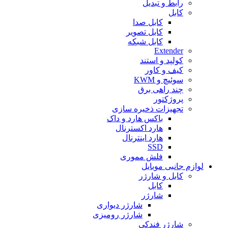
رابط و تبدیل
کابل
کابل صدا
کابل تصویر
کابل شبکه
Extender
کولپد و استند
کیف و کاور
سوئیچ و KWM
چند راهی برق
پروژکتور
تجهیزات ذخیره سازی
باکس هارد و داک
هارد اکسترنال
هارد اینترنال
SSD
فلش مموری
لوازم جانبی موبایل
کابل و شارژر
کابل
شارژر
شارژر دیواری
شارژر رومیزی
شارژر فندکی