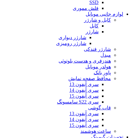
SSD
فلش مموری
لوازم جانبی موبایل
کابل و شارژر
کابل
شارژر
شارژر دیواری
شارژر رومیزی
شارژر فندکی
مبدل
هندزفری و هدست بلوتوثی
هولدر موبایل
پاور بانک
محافظ صفحه نمایش
سری آیفون 13
سری آیفون 14
سری آیفون 15
سری S22 سامسونگ
قاب گوشی
سری آیفون 13
سری آیفون 14
سری آیفون 15
ساعت هوشمند
تجهیزات گیمینگ