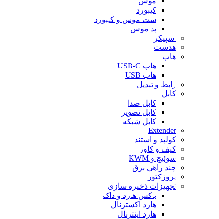
موس
کیبورد
ست موس و کیبورد
پد موس
اسپیکر
هدست
هاب
هاب USB-C
هاب USB
رابط و تبدیل
کابل
کابل صدا
کابل تصویر
کابل شبکه
Extender
کولپد و استند
کیف و کاور
سوئیچ و KWM
چند راهی برق
پروژکتور
تجهیزات ذخیره سازی
باکس هارد و داک
هارد اکسترنال
هارد اینترنال