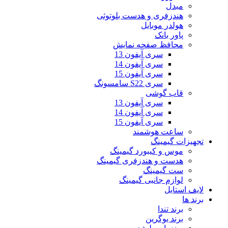
مبدل
هندزفری و هدست بلوتوثی
هولدر موبایل
پاور بانک
محافظ صفحه نمایش
سری آیفون 13
سری آیفون 14
سری آیفون 15
سری S22 سامسونگ
قاب گوشی
سری آیفون 13
سری آیفون 14
سری آیفون 15
ساعت هوشمند
تجهیزات گیمینگ
موس و کیبورد گیمینگ
هدست و هندزفری گیمینگ
ست گیمینگ
لوازم جانبی گیمینگ
لایف استایل
برند ها
برند تندا
برند یوگرین