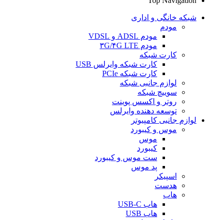
Top Navigation
شبکه خانگی و اداری
مودم
مودم ADSL و VDSL
مودم ۳G/۴G LTE
کارت شبکه
کارت شبکه وایرلس USB
کارت شبکه PCIe
لوازم جانبی شبکه
سوییچ شبکه
روتر و اکسس پوینت
توسعه دهنده وایرلس
لوازم جانبی کامپیوتر
موس و کیبورد
موس
کیبورد
ست موس و کیبورد
پد موس
اسپیکر
هدست
هاب
هاب USB-C
هاب USB