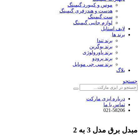
موس و کیبورد گیمینگ
هدست و هندزفری گیمینگ
ست گیمینگ
لوازم جانبی گیمینگ
لایف استایل
برند ها
برند تندا
برند یوگرین
برند پاورولوژی
برند پرودو
برند سی جی موبایل
بلاگ
جستجو
درباره ایزی مارکت
تماس با ما
021-58206
مبدل برق مدل 3 به 2