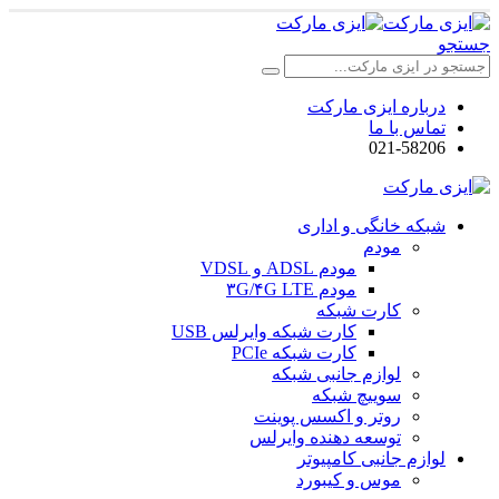
جستجو
درباره ایزی مارکت
تماس با ما
021-58206
شبکه خانگی و اداری
مودم
مودم ADSL و VDSL
مودم ۳G/۴G LTE
کارت شبکه
کارت شبکه وایرلس USB
کارت شبکه PCIe
لوازم جانبی شبکه
سوییچ شبکه
روتر و اکسس پوینت
توسعه دهنده وایرلس
لوازم جانبی کامپیوتر
موس و کیبورد