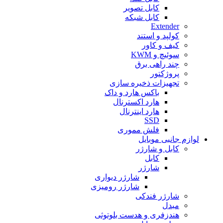
کابل تصویر
کابل شبکه
Extender
کولپد و استند
کیف و کاور
سوئیچ و KWM
چند راهی برق
پروژکتور
تجهیزات ذخیره سازی
باکس هارد و داک
هارد اکسترنال
هارد اینترنال
SSD
فلش مموری
لوازم جانبی موبایل
کابل و شارژر
کابل
شارژر
شارژر دیواری
شارژر رومیزی
شارژر فندکی
مبدل
هندزفری و هدست بلوتوثی