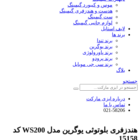
موس و کیبورد گیمینگ
هدست و هندزفری گیمینگ
ست گیمینگ
لوازم جانبی گیمینگ
لایف استایل
برند ها
برند تندا
برند یوگرین
برند پاورولوژی
برند پرودو
برند سی جی موبایل
بلاگ
جستجو
درباره ایزی مارکت
تماس با ما
021-58206
هندزفری بلوتوثی یوگرین مدل WS200 کد
15158