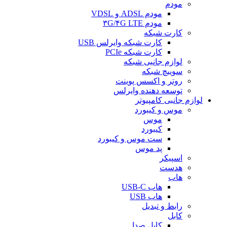
مودم
مودم ADSL و VDSL
مودم ۳G/۴G LTE
کارت شبکه
کارت شبکه وایرلس USB
کارت شبکه PCIe
لوازم جانبی شبکه
سوییچ شبکه
روتر و اکسس پوینت
توسعه دهنده وایرلس
لوازم جانبی کامپیوتر
موس و کیبورد
موس
کیبورد
ست موس و کیبورد
پد موس
اسپیکر
هدست
هاب
هاب USB-C
هاب USB
رابط و تبدیل
کابل
کابل صدا