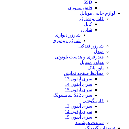
SSD
فلش مموری
لوازم جانبی موبایل
کابل و شارژر
کابل
شارژر
شارژر دیواری
شارژر رومیزی
شارژر فندکی
مبدل
هندزفری و هدست بلوتوثی
هولدر موبایل
پاور بانک
محافظ صفحه نمایش
سری آیفون 13
سری آیفون 14
سری آیفون 15
سری S22 سامسونگ
قاب گوشی
سری آیفون 13
سری آیفون 14
سری آیفون 15
ساعت هوشمند
تجهیزات گیمینگ