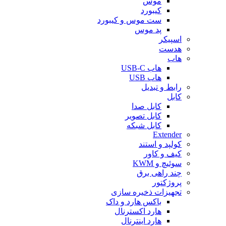
موس
کیبورد
ست موس و کیبورد
پد موس
اسپیکر
هدست
هاب
هاب USB-C
هاب USB
رابط و تبدیل
کابل
کابل صدا
کابل تصویر
کابل شبکه
Extender
کولپد و استند
کیف و کاور
سوئیچ و KWM
چند راهی برق
پروژکتور
تجهیزات ذخیره سازی
باکس هارد و داک
هارد اکسترنال
هارد اینترنال