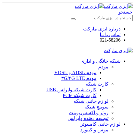
جستجو
درباره ایزی مارکت
تماس با ما
021-58206
شبکه خانگی و اداری
مودم
مودم ADSL و VDSL
مودم ۳G/۴G LTE
کارت شبکه
کارت شبکه وایرلس USB
کارت شبکه PCIe
لوازم جانبی شبکه
سوییچ شبکه
روتر و اکسس پوینت
توسعه دهنده وایرلس
لوازم جانبی کامپیوتر
موس و کیبورد