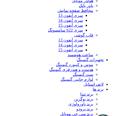
هولدر موبایل
پاور بانک
محافظ صفحه نمایش
سری آیفون 13
سری آیفون 14
سری آیفون 15
سری S22 سامسونگ
قاب گوشی
سری آیفون 13
سری آیفون 14
سری آیفون 15
ساعت هوشمند
تجهیزات گیمینگ
موس و کیبورد گیمینگ
هدست و هندزفری گیمینگ
ست گیمینگ
لوازم جانبی گیمینگ
لایف استایل
برند ها
برند تندا
برند یوگرین
برند پاورولوژی
برند پرودو
برند سی جی موبایل