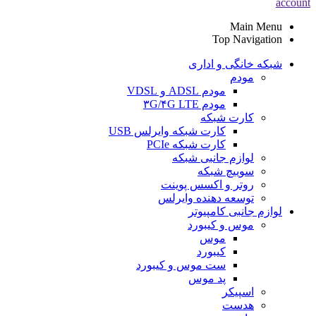
account
Main Menu
Top Navigation
شبکه خانگی و اداری
مودم
مودم ADSL و VDSL
مودم ۳G/۴G LTE
کارت شبکه
کارت شبکه وایرلس USB
کارت شبکه PCIe
لوازم جانبی شبکه
سوییچ شبکه
روتر و اکسس پوینت
توسعه دهنده وایرلس
لوازم جانبی کامپیوتر
موس و کیبورد
موس
کیبورد
ست موس و کیبورد
پد موس
اسپیکر
هدست