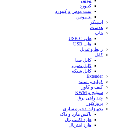
موس
کیبورد
ست موس و کیبورد
پد موس
اسپیکر
هدست
هاب
هاب USB-C
هاب USB
رابط و تبدیل
کابل
کابل صدا
کابل تصویر
کابل شبکه
Extender
کولپد و استند
کیف و کاور
سوئیچ و KWM
چند راهی برق
پروژکتور
تجهیزات ذخیره سازی
باکس هارد و داک
هارد اکسترنال
هارد اینترنال