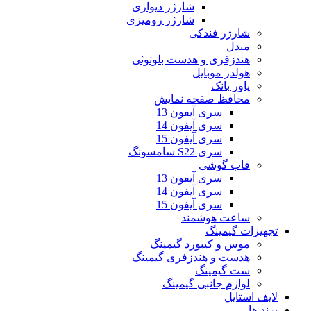
شارژر دیواری
شارژر رومیزی
شارژر فندکی
مبدل
هندزفری و هدست بلوتوثی
هولدر موبایل
پاور بانک
محافظ صفحه نمایش
سری آیفون 13
سری آیفون 14
سری آیفون 15
سری S22 سامسونگ
قاب گوشی
سری آیفون 13
سری آیفون 14
سری آیفون 15
ساعت هوشمند
تجهیزات گیمینگ
موس و کیبورد گیمینگ
هدست و هندزفری گیمینگ
ست گیمینگ
لوازم جانبی گیمینگ
لایف استایل
برند ها