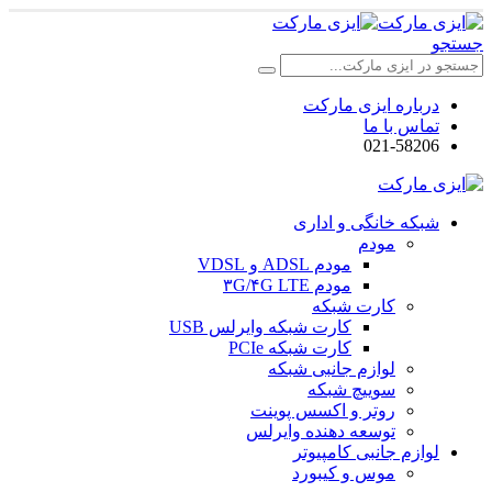
جستجو
درباره ایزی مارکت
تماس با ما
021-58206
شبکه خانگی و اداری
مودم
مودم ADSL و VDSL
مودم ۳G/۴G LTE
کارت شبکه
کارت شبکه وایرلس USB
کارت شبکه PCIe
لوازم جانبی شبکه
سوییچ شبکه
روتر و اکسس پوینت
توسعه دهنده وایرلس
لوازم جانبی کامپیوتر
موس و کیبورد