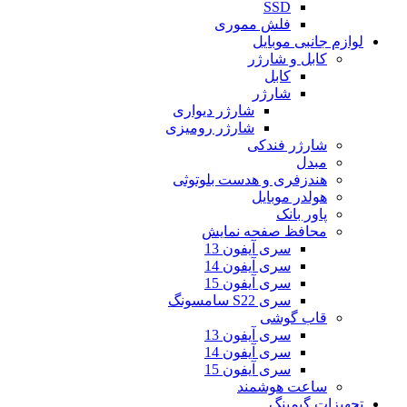
SSD
فلش مموری
لوازم جانبی موبایل
کابل و شارژر
کابل
شارژر
شارژر دیواری
شارژر رومیزی
شارژر فندکی
مبدل
هندزفری و هدست بلوتوثی
هولدر موبایل
پاور بانک
محافظ صفحه نمایش
سری آیفون 13
سری آیفون 14
سری آیفون 15
سری S22 سامسونگ
قاب گوشی
سری آیفون 13
سری آیفون 14
سری آیفون 15
ساعت هوشمند
تجهیزات گیمینگ