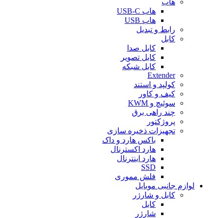
هاب
هاب USB-C
هاب USB
رابط و تبدیل
کابل
کابل صدا
کابل تصویر
کابل شبکه
Extender
کولپد و استند
کیف و کاور
سوئیچ و KWM
چند راهی برق
پروژکتور
تجهیزات ذخیره سازی
باکس هارد و داک
هارد اکسترنال
هارد اینترنال
SSD
فلش مموری
لوازم جانبی موبایل
کابل و شارژر
کابل
شارژر