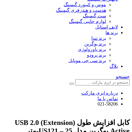
موس و کیبورد گیمینگ
هدست و هندزفری گیمینگ
ست گیمینگ
لوازم جانبی گیمینگ
لایف استایل
برند ها
برند تندا
برند یوگرین
برند پاورولوژی
برند پرودو
برند سی جی موبایل
بلاگ
جستجو
درباره ایزی مارکت
تماس با ما
021-58206
کابل افزایش طول (Extension) USB 2.0
Active یوگرین مدل US121 – 25-متر