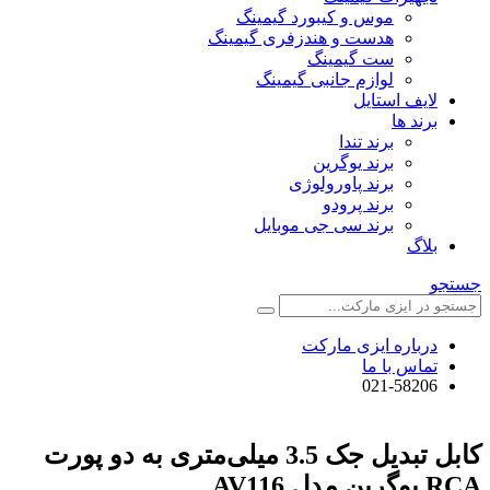
موس و کیبورد گیمینگ
هدست و هندزفری گیمینگ
ست گیمینگ
لوازم جانبی گیمینگ
لایف استایل
برند ها
برند تندا
برند یوگرین
برند پاورولوژی
برند پرودو
برند سی جی موبایل
بلاگ
جستجو
درباره ایزی مارکت
تماس با ما
021-58206
کابل تبدیل جک 3.5 میلی‌متری به دو پورت
RCA یوگرین مدل AV116