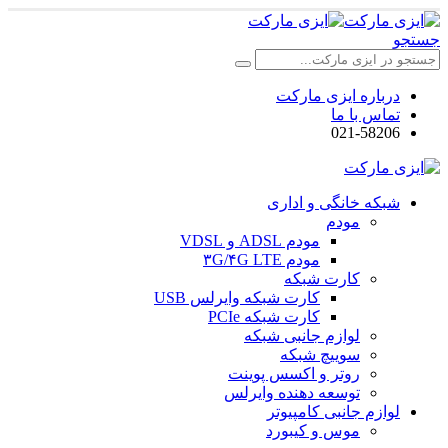
جستجو
درباره ایزی مارکت
تماس با ما
021-58206
شبکه خانگی و اداری
مودم
مودم ADSL و VDSL
مودم ۳G/۴G LTE
کارت شبکه
کارت شبکه وایرلس USB
کارت شبکه PCIe
لوازم جانبی شبکه
سوییچ شبکه
روتر و اکسس پوینت
توسعه دهنده وایرلس
لوازم جانبی کامپیوتر
موس و کیبورد