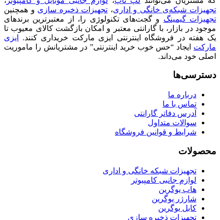
که مشتریان می‌توانند
لپ تاپ
،
لوازم جانبی موبایل و کامپیوتر
،
تجهیزات شبکه‌ی خانگی و اداری
،
تجهیزات ذخیره سازی
و همچنین
تجهیزات گیمینگ
و گجت‌های تکنولوژی را، از معتبرترین برندهای
موجود در بازار، با گارانتی معتبر و امکان بازگشت کالای معیوب تا
یک هفته در فروشگاه اینترنتی ایزی مارکت خریداری کنند.
ایزی
مارکت
ایجاد “حس خوب خرید اینترنتی” در مشتریانش را ماموریت
اصلی خود می‌داند.
دسترسی‌ها
درباره ما
تماس با ما
آدرس دفاتر گارانتی
سوالات متداول
شرایط و قوانین فروشگاه
محصولات
تجهیزات شبکه خانگی و اداری
لوازم جانبی کامپیوتر
هاب یوگرین
شارژر یوگرین
کابل یوگرین
تجهیزات ذخیره سازی