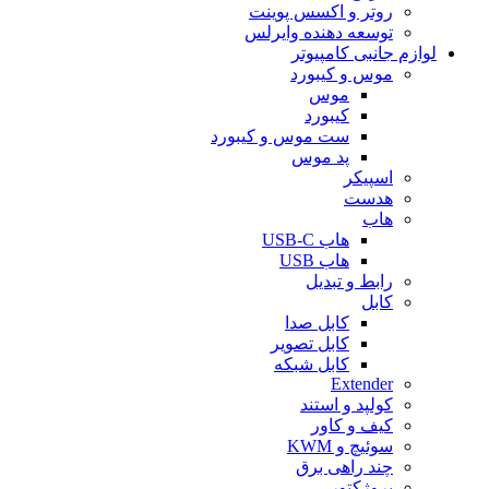
روتر و اکسس پوینت
توسعه دهنده وایرلس
لوازم جانبی کامپیوتر
موس و کیبورد
موس
کیبورد
ست موس و کیبورد
پد موس
اسپیکر
هدست
هاب
هاب USB-C
هاب USB
رابط و تبدیل
کابل
کابل صدا
کابل تصویر
کابل شبکه
Extender
کولپد و استند
کیف و کاور
سوئیچ و KWM
چند راهی برق
پروژکتور