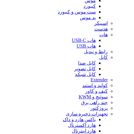
موس
کیبورد
ست موس و کیبورد
پد موس
اسپیکر
هدست
هاب
هاب USB-C
هاب USB
رابط و تبدیل
کابل
کابل صدا
کابل تصویر
کابل شبکه
Extender
کولپد و استند
کیف و کاور
سوئیچ و KWM
چند راهی برق
پروژکتور
تجهیزات ذخیره سازی
باکس هارد و داک
هارد اکسترنال
هارد اینترنال