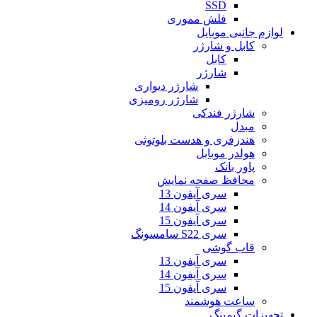
SSD
فلش مموری
لوازم جانبی موبایل
کابل و شارژر
کابل
شارژر
شارژر دیواری
شارژر رومیزی
شارژر فندکی
مبدل
هندزفری و هدست بلوتوثی
هولدر موبایل
پاور بانک
محافظ صفحه نمایش
سری آیفون 13
سری آیفون 14
سری آیفون 15
سری S22 سامسونگ
قاب گوشی
سری آیفون 13
سری آیفون 14
سری آیفون 15
ساعت هوشمند
تجهیزات گیمینگ