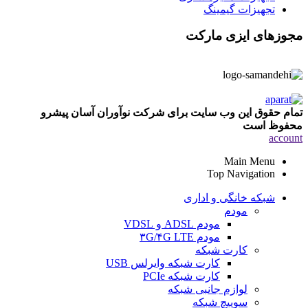
تجهیزات گیمینگ
مجوزهای ایزی مارکت
تمام حقوق این وب سایت برای شرکت نوآوران آسان پیشرو
محفوظ است
account
Main Menu
Top Navigation
شبکه خانگی و اداری
مودم
مودم ADSL و VDSL
مودم ۳G/۴G LTE
کارت شبکه
کارت شبکه وایرلس USB
کارت شبکه PCIe
لوازم جانبی شبکه
سوییچ شبکه