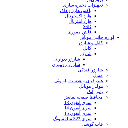
تجهیزات ذخیره سازی
باکس هارد و داک
هارد اکسترنال
هارد اینترنال
SSD
فلش مموری
لوازم جانبی موبایل
کابل و شارژر
کابل
شارژر
شارژر دیواری
شارژر رومیزی
شارژر فندکی
مبدل
هندزفری و هدست بلوتوثی
هولدر موبایل
پاور بانک
محافظ صفحه نمایش
سری آیفون 13
سری آیفون 14
سری آیفون 15
سری S22 سامسونگ
قاب گوشی