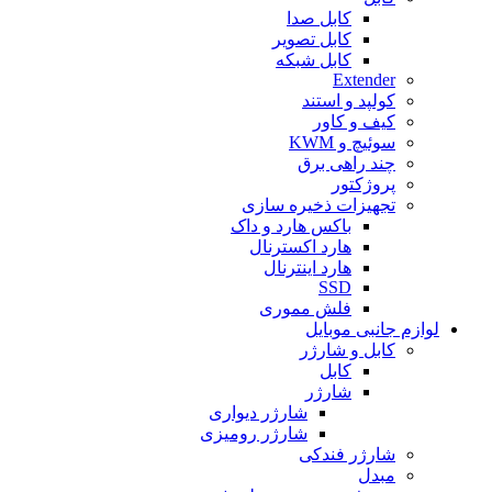
کابل صدا
کابل تصویر
کابل شبکه
Extender
کولپد و استند
کیف و کاور
سوئیچ و KWM
چند راهی برق
پروژکتور
تجهیزات ذخیره سازی
باکس هارد و داک
هارد اکسترنال
هارد اینترنال
SSD
فلش مموری
لوازم جانبی موبایل
کابل و شارژر
کابل
شارژر
شارژر دیواری
شارژر رومیزی
شارژر فندکی
مبدل