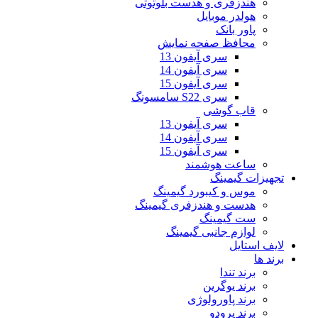
هندزفری و هدست بلوتوثی
هولدر موبایل
پاور بانک
محافظ صفحه نمایش
سری آیفون 13
سری آیفون 14
سری آیفون 15
سری S22 سامسونگ
قاب گوشی
سری آیفون 13
سری آیفون 14
سری آیفون 15
ساعت هوشمند
تجهیزات گیمینگ
موس و کیبورد گیمینگ
هدست و هندزفری گیمینگ
ست گیمینگ
لوازم جانبی گیمینگ
لایف استایل
برند ها
برند تندا
برند یوگرین
برند پاورولوژی
برند پرودو