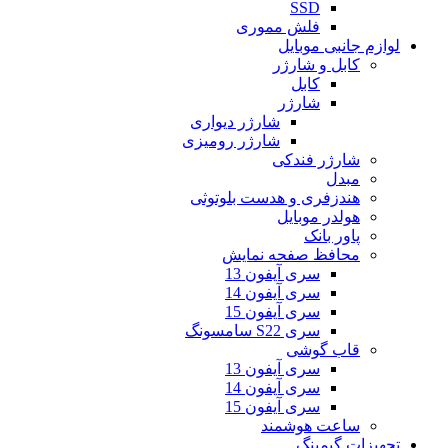
SSD
فلش مموری
لوازم جانبی موبایل
کابل و شارژر
کابل
شارژر
شارژر دیواری
شارژر رومیزی
شارژر فندکی
مبدل
هندزفری و هدست بلوتوثی
هولدر موبایل
پاور بانک
محافظ صفحه نمایش
سری آیفون 13
سری آیفون 14
سری آیفون 15
سری S22 سامسونگ
قاب گوشی
سری آیفون 13
سری آیفون 14
سری آیفون 15
ساعت هوشمند
تجهیزات گیمینگ