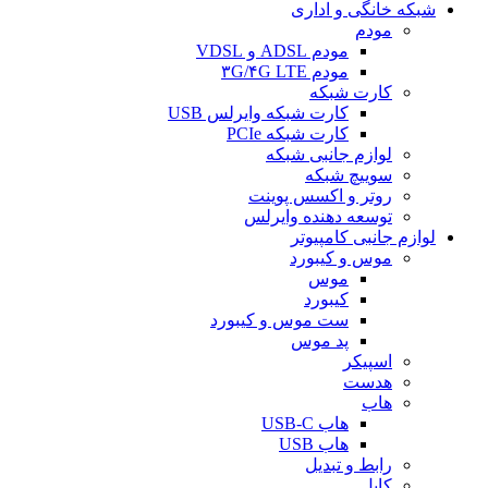
شبکه خانگی و اداری
مودم
مودم ADSL و VDSL
مودم ۳G/۴G LTE
کارت شبکه
کارت شبکه وایرلس USB
کارت شبکه PCIe
لوازم جانبی شبکه
سوییچ شبکه
روتر و اکسس پوینت
توسعه دهنده وایرلس
لوازم جانبی کامپیوتر
موس و کیبورد
موس
کیبورد
ست موس و کیبورد
پد موس
اسپیکر
هدست
هاب
هاب USB-C
هاب USB
رابط و تبدیل
کابل