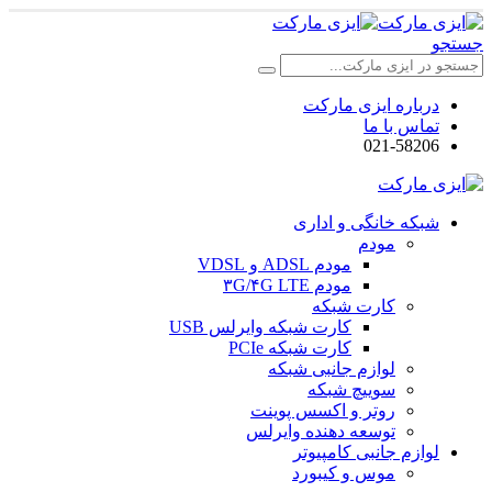
جستجو
درباره ایزی مارکت
تماس با ما
021-58206
شبکه خانگی و اداری
مودم
مودم ADSL و VDSL
مودم ۳G/۴G LTE
کارت شبکه
کارت شبکه وایرلس USB
کارت شبکه PCIe
لوازم جانبی شبکه
سوییچ شبکه
روتر و اکسس پوینت
توسعه دهنده وایرلس
لوازم جانبی کامپیوتر
موس و کیبورد