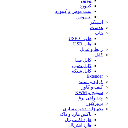
موس
کیبورد
ست موس و کیبورد
پد موس
اسپیکر
هدست
هاب
هاب USB-C
هاب USB
رابط و تبدیل
کابل
کابل صدا
کابل تصویر
کابل شبکه
Extender
کولپد و استند
کیف و کاور
سوئیچ و KWM
چند راهی برق
پروژکتور
تجهیزات ذخیره سازی
باکس هارد و داک
هارد اکسترنال
هارد اینترنال