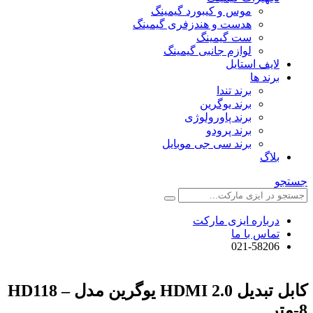
موس و کیبورد گیمینگ
هدست و هندزفری گیمینگ
ست گیمینگ
لوازم جانبی گیمینگ
لایف استایل
برند ها
برند تندا
برند یوگرین
برند پاورولوژی
برند پرودو
برند سی جی موبایل
بلاگ
جستجو
درباره ایزی مارکت
تماس با ما
021-58206
کابل تبدیل HDMI 2.0 یوگرین مدل HD118 –
8-متر