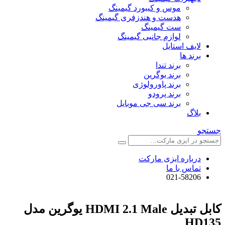
موس و کیبورد گیمینگ
هدست و هندزفری گیمینگ
ست گیمینگ
لوازم جانبی گیمینگ
لایف استایل
برند ها
برند تندا
برند یوگرین
برند پاورولوژی
برند پرودو
برند سی جی موبایل
بلاگ
جستجو
درباره ایزی مارکت
تماس با ما
021-58206
کابل تبدیل HDMI 2.1 Male یوگرین مدل
HD135