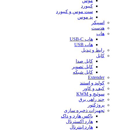
موس
کیبورد
ست موس و کیبورد
پد موس
اسپیکر
هدست
هاب
هاب USB-C
هاب USB
رابط و تبدیل
کابل
کابل صدا
کابل تصویر
کابل شبکه
Extender
کولپد و استند
کیف و کاور
سوئیچ و KWM
چند راهی برق
پروژکتور
تجهیزات ذخیره سازی
باکس هارد و داک
هارد اکسترنال
هارد اینترنال