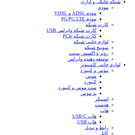
شبکه خانگی و اداری
مودم
مودم ADSL و VDSL
مودم ۳G/۴G LTE
کارت شبکه
کارت شبکه وایرلس USB
کارت شبکه PCIe
لوازم جانبی شبکه
سوییچ شبکه
روتر و اکسس پوینت
توسعه دهنده وایرلس
لوازم جانبی کامپیوتر
موس و کیبورد
موس
کیبورد
ست موس و کیبورد
پد موس
اسپیکر
هدست
هاب
هاب USB-C
هاب USB
رابط و تبدیل
کابل