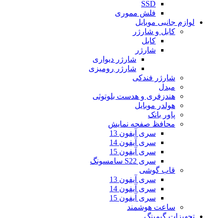
SSD
فلش مموری
لوازم جانبی موبایل
کابل و شارژر
کابل
شارژر
شارژر دیواری
شارژر رومیزی
شارژر فندکی
مبدل
هندزفری و هدست بلوتوثی
هولدر موبایل
پاور بانک
محافظ صفحه نمایش
سری آیفون 13
سری آیفون 14
سری آیفون 15
سری S22 سامسونگ
قاب گوشی
سری آیفون 13
سری آیفون 14
سری آیفون 15
ساعت هوشمند
تجهیزات گیمینگ