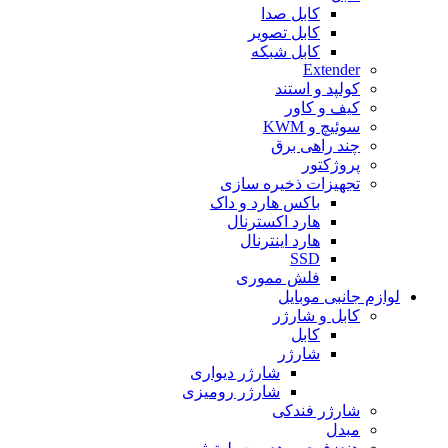
کابل صدا
کابل تصویر
کابل شبکه
Extender
کولپد و استند
کیف و کاور
سوئیچ و KWM
چند راهی برق
پروژکتور
تجهیزات ذخیره سازی
باکس هارد و داک
هارد اکسترنال
هارد اینترنال
SSD
فلش مموری
لوازم جانبی موبایل
کابل و شارژر
کابل
شارژر
شارژر دیواری
شارژر رومیزی
شارژر فندکی
مبدل