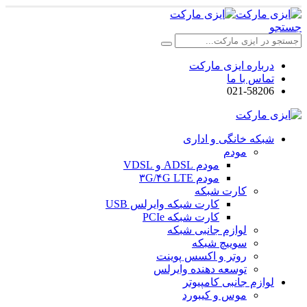
جستجو
درباره ایزی مارکت
تماس با ما
021-58206
شبکه خانگی و اداری
مودم
مودم ADSL و VDSL
مودم ۳G/۴G LTE
کارت شبکه
کارت شبکه وایرلس USB
کارت شبکه PCIe
لوازم جانبی شبکه
سوییچ شبکه
روتر و اکسس پوینت
توسعه دهنده وایرلس
لوازم جانبی کامپیوتر
موس و کیبورد