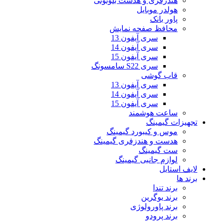
هندزفری و هدست بلوتوثی
هولدر موبایل
پاور بانک
محافظ صفحه نمایش
سری آیفون 13
سری آیفون 14
سری آیفون 15
سری S22 سامسونگ
قاب گوشی
سری آیفون 13
سری آیفون 14
سری آیفون 15
ساعت هوشمند
تجهیزات گیمینگ
موس و کیبورد گیمینگ
هدست و هندزفری گیمینگ
ست گیمینگ
لوازم جانبی گیمینگ
لایف استایل
برند ها
برند تندا
برند یوگرین
برند پاورولوژی
برند پرودو