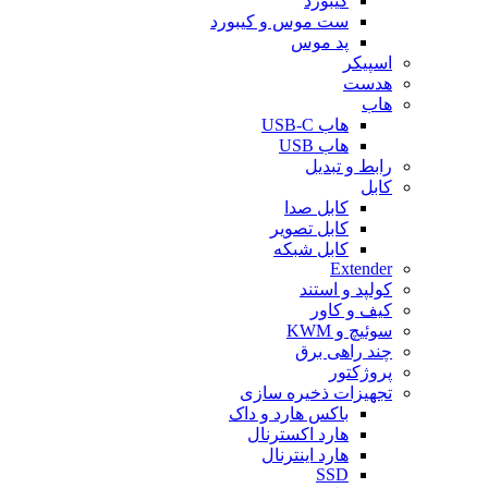
کیبورد
ست موس و کیبورد
پد موس
اسپیکر
هدست
هاب
هاب USB-C
هاب USB
رابط و تبدیل
کابل
کابل صدا
کابل تصویر
کابل شبکه
Extender
کولپد و استند
کیف و کاور
سوئیچ و KWM
چند راهی برق
پروژکتور
تجهیزات ذخیره سازی
باکس هارد و داک
هارد اکسترنال
هارد اینترنال
SSD