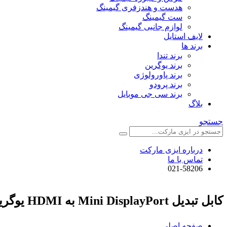
هدست و هندزفری گیمینگ
ست گیمینگ
لوازم جانبی گیمینگ
لایف استایل
برند ها
برند تندا
برند یوگرین
برند پاورولوژی
برند پرودو
برند سی جی موبایل
بلاگ
جستجو
درباره ایزی مارکت
تماس با ما
021-58206
کابل تبدیل Mini DisplayPort به HDMI یوگرین مدل MD101
صفحه اصلی