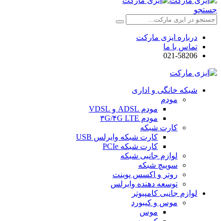
جستجو
درباره ایزی مارکت
تماس با ما
021-58206
شبکه خانگی و اداری
مودم
مودم ADSL و VDSL
مودم ۳G/۴G LTE
کارت شبکه
کارت شبکه وایرلس USB
کارت شبکه PCIe
لوازم جانبی شبکه
سوییچ شبکه
روتر و اکسس پوینت
توسعه دهنده وایرلس
لوازم جانبی کامپیوتر
موس و کیبورد
موس