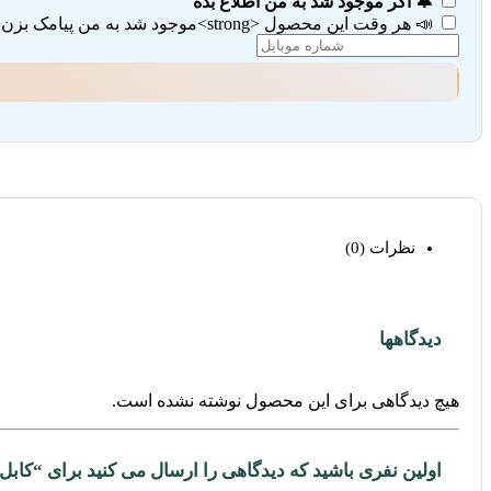
🔔 اگر موجود شد به من اطلاع بده
📣 هر وقت این محصول <strong>موجود شد به من پیامک بزن</strong> (تیک هر دو گزینه را بزنید)
نظرات (0)
دیدگاهها
هیچ دیدگاهی برای این محصول نوشته نشده است.
اولین نفری باشید که دیدگاهی را ارسال می کنید برای “کابل تبدیل Mini DisplayPort به HDMI یوگرین 