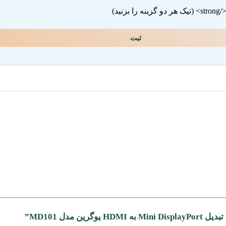
ثبت
مدل MD101”