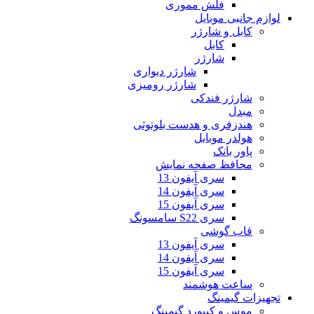
فلش مموری
لوازم جانبی موبایل
کابل و شارژر
کابل
شارژر
شارژر دیواری
شارژر رومیزی
شارژر فندکی
مبدل
هندزفری و هدست بلوتوثی
هولدر موبایل
پاور بانک
محافظ صفحه نمایش
سری آیفون 13
سری آیفون 14
سری آیفون 15
سری S22 سامسونگ
قاب گوشی
سری آیفون 13
سری آیفون 14
سری آیفون 15
ساعت هوشمند
تجهیزات گیمینگ
موس و کیبورد گیمینگ