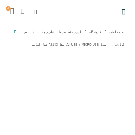
درباره ما
تماس با ما
آدرس دفاتر گارانتی
صفحه اصلی
فروشگاه
لوازم جانبی موبایل
,
شارژر و کابل
,
کابل موبایل
سوالات متداول
کابل شارژر و تبدیل MICRO USB به USB انکر مدل A8133 طول 1.8 متر
شرایط و قوانین فروشگاه
محصولات
تجهیزات شبکه خانگی و اداری
لوازم جانبی کامپیوتر
هاب یوگرین
شارژر یوگرین
کابل یوگرین