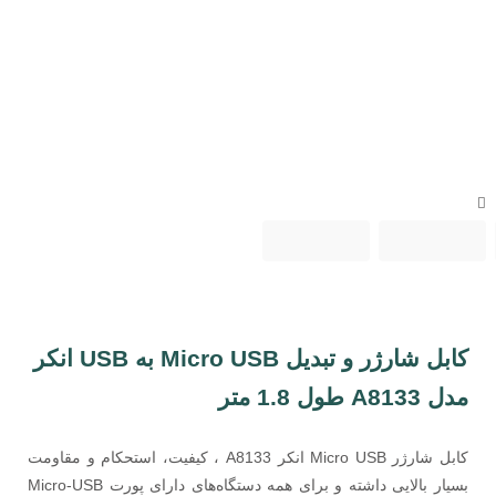
تجهیزات ذخیره سازی
تجهیزات گیمینگ
مجوزهای ایزی مارکت
کابل شارژر و تبدیل Micro USB به USB انکر
مدل A8133 طول 1.8 متر
تمام حقوق این وب سایت برای شرکت نوآوران آسان پیشرو محفوظ است
کابل شارژر Micro USB انکر A8133 ، کیفیت، استحکام و مقاومت
بسیار بالایی داشته و برای همه دستگاه‌های دارای پورت Micro-USB