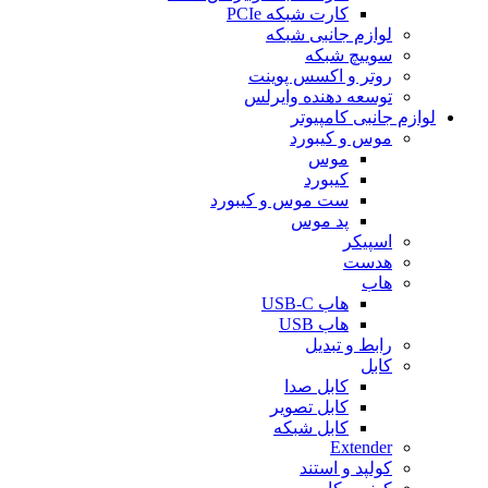
کارت شبکه PCIe
لوازم جانبی شبکه
سوییچ شبکه
روتر و اکسس پوینت
توسعه دهنده وایرلس
لوازم جانبی کامپیوتر
موس و کیبورد
موس
کیبورد
ست موس و کیبورد
پد موس
اسپیکر
هدست
هاب
هاب USB-C
هاب USB
رابط و تبدیل
کابل
کابل صدا
کابل تصویر
کابل شبکه
Extender
کولپد و استند