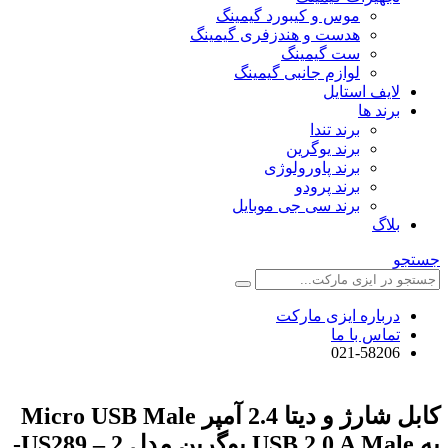
موس و کیبورد گیمینگ
هدست و هندزفری گیمینگ
ست گیمینگ
لوازم جانبی گیمینگ
لایف استایل
برند ها
برند تندا
برند یوگرین
برند پاورولوژی
برند پرودو
برند سی جی موبایل
بلاگ
جستجو
درباره ایزی مارکت
تماس با ما
021-58206
کابل شارژ و دیتا 2.4 آمپر Micro USB Male
به USB 2.0 A Male یوگرین مدل US289 – 2-