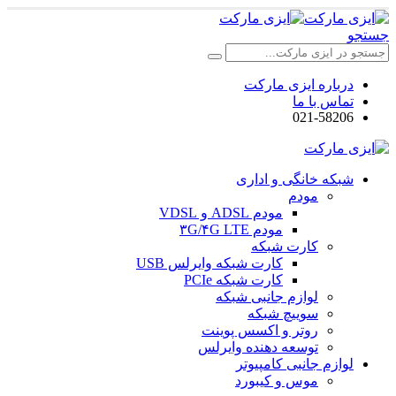
جستجو
درباره ایزی مارکت
تماس با ما
021-58206
شبکه خانگی و اداری
مودم
مودم ADSL و VDSL
مودم ۳G/۴G LTE
کارت شبکه
کارت شبکه وایرلس USB
کارت شبکه PCIe
لوازم جانبی شبکه
سوییچ شبکه
روتر و اکسس پوینت
توسعه دهنده وایرلس
لوازم جانبی کامپیوتر
موس و کیبورد