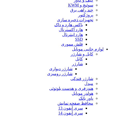
کیف و کاور
سوئیچ و KWM
چند راهی برق
پروژکتور
تجهیزات ذخیره سازی
باکس هارد و داک
هارد اکسترنال
هارد اینترنال
SSD
فلش مموری
لوازم جانبی موبایل
کابل و شارژر
کابل
شارژر
شارژر دیواری
شارژر رومیزی
شارژر فندکی
مبدل
هندزفری و هدست بلوتوثی
هولدر موبایل
پاور بانک
محافظ صفحه نمایش
سری آیفون 13
سری آیفون 14