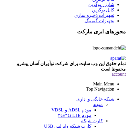
شارژر یوگرین
کابل یوگرین
تجهیزات ذخیره سازی
تجهیزات گیمینگ
مجوزهای ایزی مارکت
تمام حقوق این وب سایت برای شرکت نوآوران آسان پیشرو
محفوظ است
account
Main Menu
Top Navigation
شبکه خانگی و اداری
مودم
مودم ADSL و VDSL
مودم ۳G/۴G LTE
کارت شبکه
کارت شبکه وایرلس USB