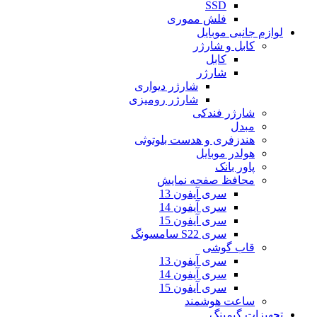
SSD
فلش مموری
لوازم جانبی موبایل
کابل و شارژر
کابل
شارژر
شارژر دیواری
شارژر رومیزی
شارژر فندکی
مبدل
هندزفری و هدست بلوتوثی
هولدر موبایل
پاور بانک
محافظ صفحه نمایش
سری آیفون 13
سری آیفون 14
سری آیفون 15
سری S22 سامسونگ
قاب گوشی
سری آیفون 13
سری آیفون 14
سری آیفون 15
ساعت هوشمند
تجهیزات گیمینگ