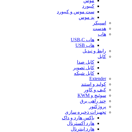
موس
کیبورد
ست موس و کیبورد
پد موس
اسپیکر
هدست
هاب
هاب USB-C
هاب USB
رابط و تبدیل
کابل
کابل صدا
کابل تصویر
کابل شبکه
Extender
کولپد و استند
کیف و کاور
سوئیچ و KWM
چند راهی برق
پروژکتور
تجهیزات ذخیره سازی
باکس هارد و داک
هارد اکسترنال
هارد اینترنال