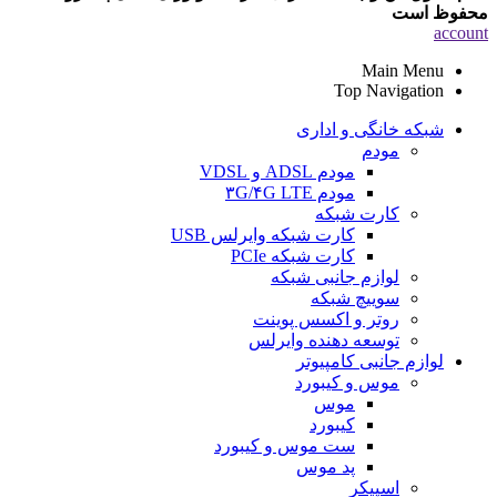
محفوظ است
account
Main Menu
Top Navigation
شبکه خانگی و اداری
مودم
مودم ADSL و VDSL
مودم ۳G/۴G LTE
کارت شبکه
کارت شبکه وایرلس USB
کارت شبکه PCIe
لوازم جانبی شبکه
سوییچ شبکه
روتر و اکسس پوینت
توسعه دهنده وایرلس
لوازم جانبی کامپیوتر
موس و کیبورد
موس
کیبورد
ست موس و کیبورد
پد موس
اسپیکر