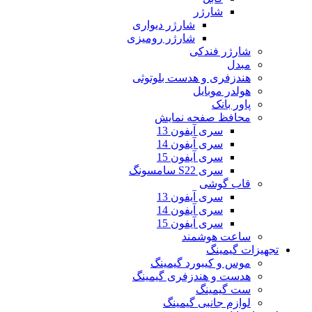
شارژر
شارژر دیواری
شارژر رومیزی
شارژر فندکی
مبدل
هندزفری و هدست بلوتوثی
هولدر موبایل
پاور بانک
محافظ صفحه نمایش
سری آیفون 13
سری آیفون 14
سری آیفون 15
سری S22 سامسونگ
قاب گوشی
سری آیفون 13
سری آیفون 14
سری آیفون 15
ساعت هوشمند
تجهیزات گیمینگ
موس و کیبورد گیمینگ
هدست و هندزفری گیمینگ
ست گیمینگ
لوازم جانبی گیمینگ