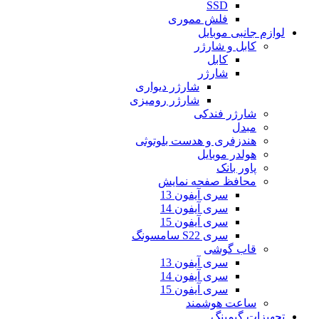
SSD
فلش مموری
لوازم جانبی موبایل
کابل و شارژر
کابل
شارژر
شارژر دیواری
شارژر رومیزی
شارژر فندکی
مبدل
هندزفری و هدست بلوتوثی
هولدر موبایل
پاور بانک
محافظ صفحه نمایش
سری آیفون 13
سری آیفون 14
سری آیفون 15
سری S22 سامسونگ
قاب گوشی
سری آیفون 13
سری آیفون 14
سری آیفون 15
ساعت هوشمند
تجهیزات گیمینگ