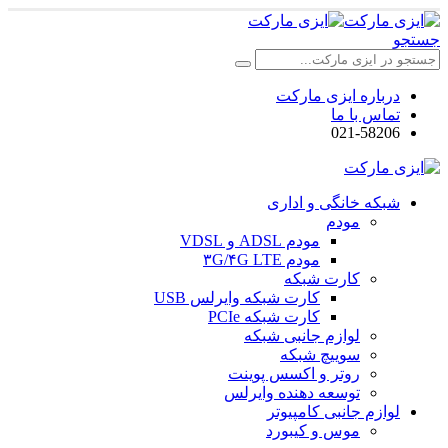
جستجو
درباره ایزی مارکت
تماس با ما
021-58206
شبکه خانگی و اداری
مودم
مودم ADSL و VDSL
مودم ۳G/۴G LTE
کارت شبکه
کارت شبکه وایرلس USB
کارت شبکه PCIe
لوازم جانبی شبکه
سوییچ شبکه
روتر و اکسس پوینت
توسعه دهنده وایرلس
لوازم جانبی کامپیوتر
موس و کیبورد