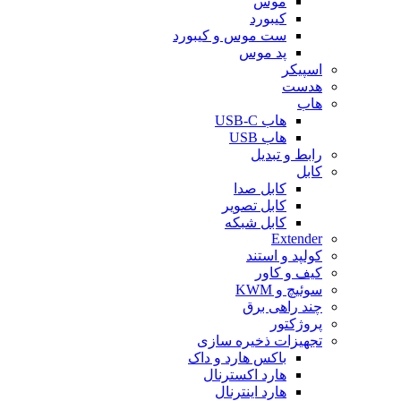
موس
کیبورد
ست موس و کیبورد
پد موس
اسپیکر
هدست
هاب
هاب USB-C
هاب USB
رابط و تبدیل
کابل
کابل صدا
کابل تصویر
کابل شبکه
Extender
کولپد و استند
کیف و کاور
سوئیچ و KWM
چند راهی برق
پروژکتور
تجهیزات ذخیره سازی
باکس هارد و داک
هارد اکسترنال
هارد اینترنال