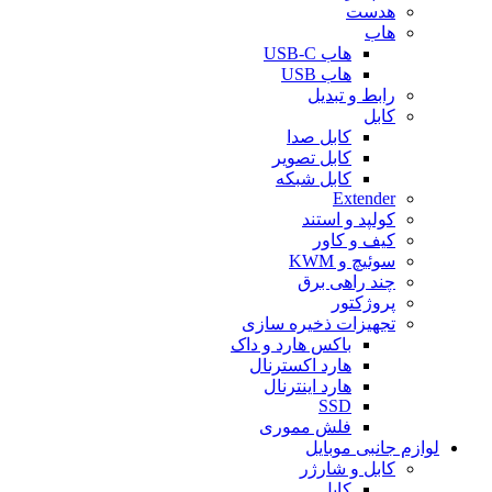
هدست
هاب
هاب USB-C
هاب USB
رابط و تبدیل
کابل
کابل صدا
کابل تصویر
کابل شبکه
Extender
کولپد و استند
کیف و کاور
سوئیچ و KWM
چند راهی برق
پروژکتور
تجهیزات ذخیره سازی
باکس هارد و داک
هارد اکسترنال
هارد اینترنال
SSD
فلش مموری
لوازم جانبی موبایل
کابل و شارژر
کابل