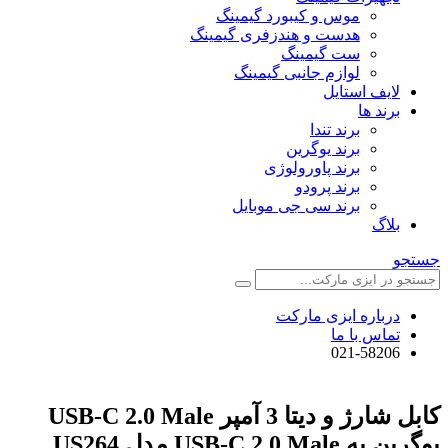
موس و کیبورد گیمینگ
هدست و هندزفری گیمینگ
ست گیمینگ
لوازم جانبی گیمینگ
لایف استایل
برند ها
برند تندا
برند یوگرین
برند پاورولوژی
برند پرودو
برند سی جی موبایل
بلاگ
جستجو
درباره ایزی مارکت
تماس با ما
021-58206
کابل شارژ و دیتا 3 آمپر USB-C 2.0 Male
یوگرین به USB-C 2.0 Male مدل US264