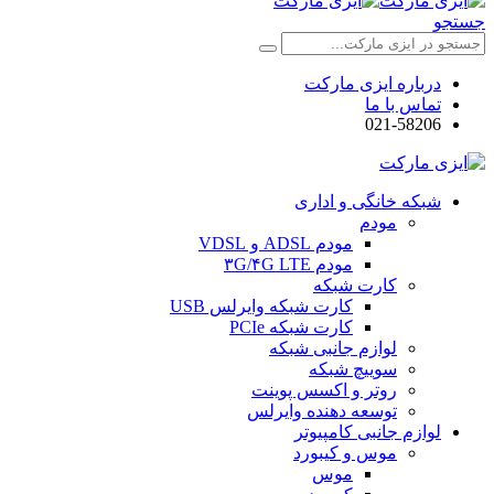
جستجو
درباره ایزی مارکت
تماس با ما
021-58206
شبکه خانگی و اداری
مودم
مودم ADSL و VDSL
مودم ۳G/۴G LTE
کارت شبکه
کارت شبکه وایرلس USB
کارت شبکه PCIe
لوازم جانبی شبکه
سوییچ شبکه
روتر و اکسس پوینت
توسعه دهنده وایرلس
لوازم جانبی کامپیوتر
موس و کیبورد
موس