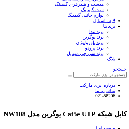
هدست و هندزفری گیمینگ
ست گیمینگ
لوازم جانبی گیمینگ
لایف استایل
برند ها
برند تندا
برند یوگرین
برند پاورولوژی
برند پرودو
برند سی جی موبایل
بلاگ
جستجو
درباره ایزی مارکت
تماس با ما
021-58206
کابل شبکه Cat5e UTP یوگرین مدل NW108
صفحه اصلی