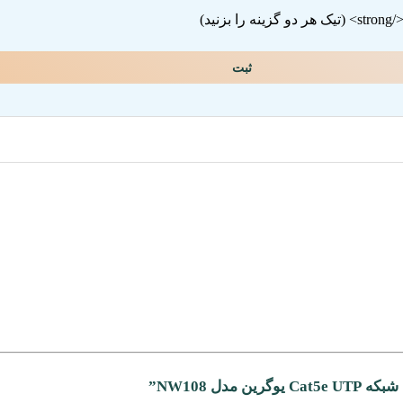
ثبت
دل NW108”