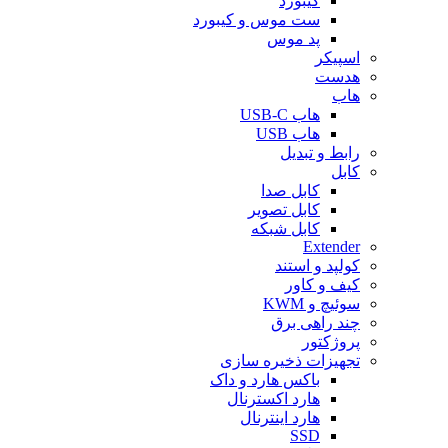
کیبورد
ست موس و کیبورد
پد موس
اسپیکر
هدست
هاب
هاب USB-C
هاب USB
رابط و تبدیل
کابل
کابل صدا
کابل تصویر
کابل شبکه
Extender
کولپد و استند
کیف و کاور
سوئیچ و KWM
چند راهی برق
پروژکتور
تجهیزات ذخیره سازی
باکس هارد و داک
هارد اکسترنال
هارد اینترنال
SSD