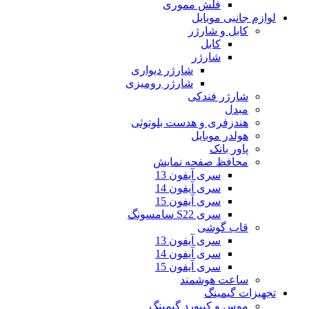
فلش مموری
لوازم جانبی موبایل
کابل و شارژر
کابل
شارژر
شارژر دیواری
شارژر رومیزی
شارژر فندکی
مبدل
هندزفری و هدست بلوتوثی
هولدر موبایل
پاور بانک
محافظ صفحه نمایش
سری آیفون 13
سری آیفون 14
سری آیفون 15
سری S22 سامسونگ
قاب گوشی
سری آیفون 13
سری آیفون 14
سری آیفون 15
ساعت هوشمند
تجهیزات گیمینگ
موس و کیبورد گیمینگ