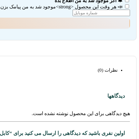
🔔 اگر موجود شد به من اطلاع بده
📣 هر وقت این محصول <strong>موجود شد به من پیامک بزن</strong> (تیک هر دو گزینه را بزنید)
نظرات (0)
دیدگاهها
هیچ دیدگاهی برای این محصول نوشته نشده است.
اولین نفری باشید که دیدگاهی را ارسال می کنید برای “کابل شبکه Cat5e UTP یوگرین م