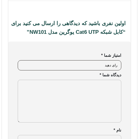
سوالات متداول
اولین نفری باشید که دیدگاهی را ارسال می کنید برای
شرایط و قوانین فروشگاه
“کابل شبکه Cat6 UTP یوگرین مدل NW101”
محصولات
تجهیزات شبکه خانگی و اداری
امتیاز شما
*
لوازم جانبی کامپیوتر
دیدگاه شما
*
هاب یوگرین
شارژر یوگرین
کابل یوگرین
تجهیزات ذخیره سازی
نام
*
تجهیزات گیمینگ