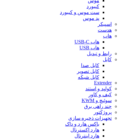
موس
کیبورد
ست موس و کیبورد
پد موس
اسپیکر
هدست
هاب
هاب USB-C
هاب USB
رابط و تبدیل
کابل
کابل صدا
کابل تصویر
کابل شبکه
Extender
کولپد و استند
کیف و کاور
سوئیچ و KWM
چند راهی برق
پروژکتور
تجهیزات ذخیره سازی
باکس هارد و داک
هارد اکسترنال
هارد اینترنال