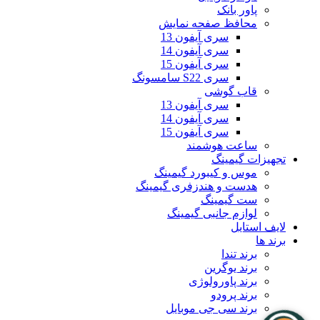
پاور بانک
محافظ صفحه نمایش
سری آیفون 13
سری آیفون 14
سری آیفون 15
سری S22 سامسونگ
قاب گوشی
سری آیفون 13
سری آیفون 14
سری آیفون 15
ساعت هوشمند
تجهیزات گیمینگ
موس و کیبورد گیمینگ
هدست و هندزفری گیمینگ
ست گیمینگ
لوازم جانبی گیمینگ
لایف استایل
برند ها
برند تندا
برند یوگرین
برند پاورولوژی
برند پرودو
برند سی جی موبایل