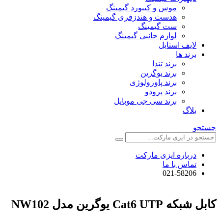
موس و کیبورد گیمینگ
هدست و هندزفری گیمینگ
ست گیمینگ
لوازم جانبی گیمینگ
لایف استایل
برند ها
برند تندا
برند یوگرین
برند پاورولوژی
برند پرودو
برند سی جی موبایل
بلاگ
جستجو
درباره ایزی مارکت
تماس با ما
021-58206
کابل شبکه Cat6 UTP یوگرین مدل NW102