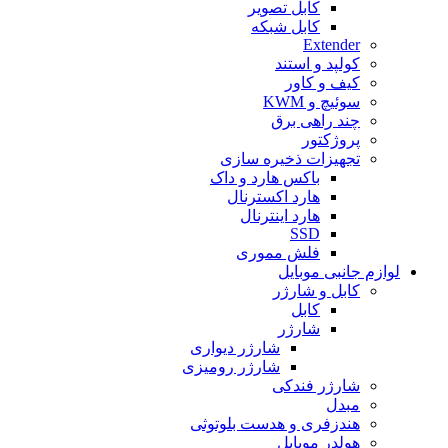
کابل تصویر
کابل شبکه
Extender
کولپد و استند
کیف و کاور
سوئیچ و KWM
چند راهی برق
پروژکتور
تجهیزات ذخیره سازی
باکس هارد و داک
هارد اکسترنال
هارد اینترنال
SSD
فلش مموری
لوازم جانبی موبایل
کابل و شارژر
کابل
شارژر
شارژر دیواری
شارژر رومیزی
شارژر فندکی
مبدل
هندزفری و هدست بلوتوثی
هولدر موبایل