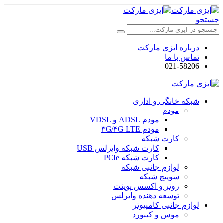
جستجو
درباره ایزی مارکت
تماس با ما
021-58206
شبکه خانگی و اداری
مودم
مودم ADSL و VDSL
مودم ۳G/۴G LTE
کارت شبکه
کارت شبکه وایرلس USB
کارت شبکه PCIe
لوازم جانبی شبکه
سوییچ شبکه
روتر و اکسس پوینت
توسعه دهنده وایرلس
لوازم جانبی کامپیوتر
موس و کیبورد