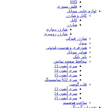
SSD
فلش مموری
لوازم جانبی موبایل
کابل و شارژر
کابل
شارژر
شارژر دیواری
شارژر رومیزی
شارژر فندکی
مبدل
هندزفری و هدست بلوتوثی
هولدر موبایل
پاور بانک
محافظ صفحه نمایش
سری آیفون 13
سری آیفون 14
سری آیفون 15
سری S22 سامسونگ
قاب گوشی
سری آیفون 13
سری آیفون 14
سری آیفون 15
ساعت هوشمند
تجهیزات گیمینگ