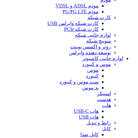
مودم ADSL و VDSL
مودم ۳G/۴G LTE
کارت شبکه
کارت شبکه وایرلس USB
کارت شبکه PCIe
لوازم جانبی شبکه
سوییچ شبکه
روتر و اکسس پوینت
توسعه دهنده وایرلس
لوازم جانبی کامپیوتر
موس و کیبورد
موس
کیبورد
ست موس و کیبورد
پد موس
اسپیکر
هدست
هاب
هاب USB-C
هاب USB
رابط و تبدیل
کابل
کابل صدا