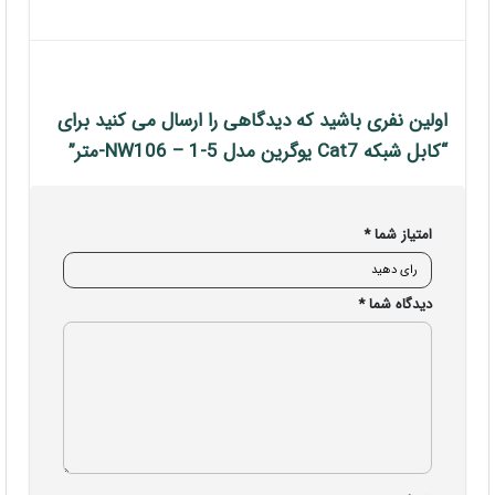
شرایط و قوانین فروشگاه
محصولات
اولین نفری باشید که دیدگاهی را ارسال می کنید برای
تجهیزات شبکه خانگی و اداری
“کابل شبکه Cat7 یوگرین مدل NW106 – 1-5-متر”
لوازم جانبی کامپیوتر
هاب یوگرین
امتیاز شما
*
شارژر یوگرین
دیدگاه شما
*
کابل یوگرین
تجهیزات ذخیره سازی
تجهیزات گیمینگ
مجوزهای ایزی مارکت