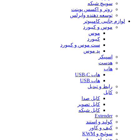
سوییچ شبکه
روتر و اکسس پوینت
توسعه دهنده وایرلس
لوازم جانبی کامپیوتر
موس و کیبورد
موس
کیبورد
ست موس و کیبورد
پد موس
اسپیکر
هدست
هاب
هاب USB-C
هاب USB
رابط و تبدیل
کابل
کابل صدا
کابل تصویر
کابل شبکه
Extender
کولپد و استند
کیف و کاور
سوئیچ و KWM
چند راهی برق