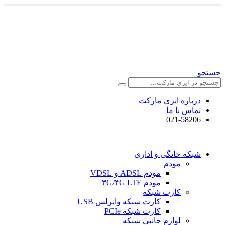
جستجو
درباره ایزی مارکت
تماس با ما
021-58206
شبکه خانگی و اداری
مودم
مودم ADSL و VDSL
مودم ۳G/۴G LTE
کارت شبکه
کارت شبکه وایرلس USB
کارت شبکه PCIe
لوازم جانبی شبکه