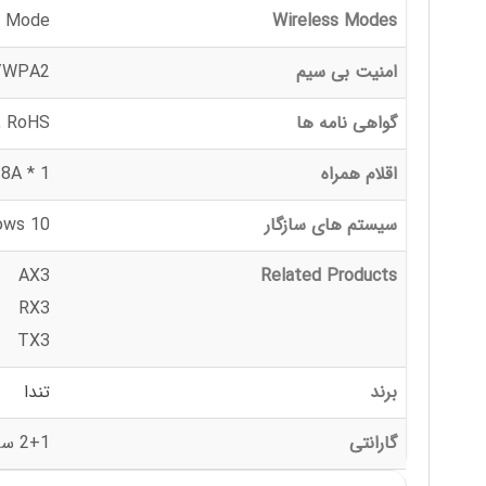
n Mode
Wireless Modes
امنیت بی سیم
/WPA2
گواهی نامه ها
, RoHS
اقلام همراه
1 * Install Guide, 1 *Wireless Adapter U18A
سیستم های سازگار
ows 10
AX3
Related Products
RX3
TX3
برند
تندا
گارانتی
2+1 سال گارانتی آسان پیشرو