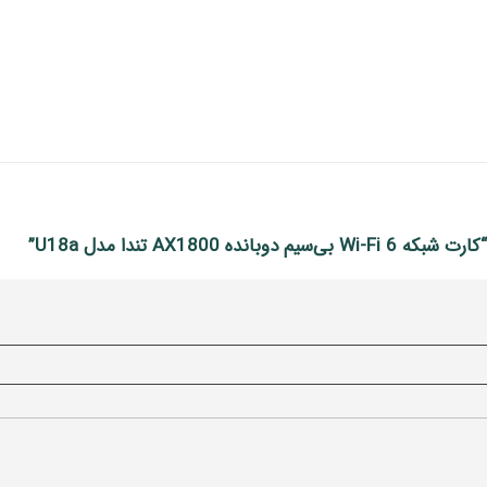
AX18 تندا مدل U18a”