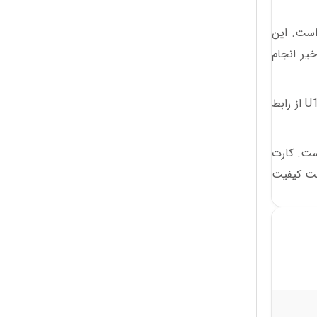
Wi-Fi بی‌سیم دوبانده AX1800 تندا مدل U18a دارای آنتن های 2*5dBi با بهره بالا و جدیدترین فناوری Wi-Fi 6 است. این
تاخیر انجام
سرعت بی سیم 5G می‌تواند به 1201 مگابیت در ثانیه برسد و سرعت بی سیم 2.4G می‌تواند به 574 مگابیت در ثانیه برسد. U18a از رابط
 و راحت است. کارت
ا بدون هیچگونه قطعی و افت کیفیت