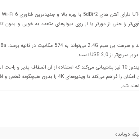
کارت شبکه  6
ل و دریافت سیگنال قوی‌تر را حتی از دورتر یا از روی دیوارهای متعدد به خوبی و بدون 
کارت شبکه U18a از نصب بدون درایور سیستم عامل‌های ویندوز 10 نیز پشتیبانی می‌کند که استفاده از آن انعطاف پذیر
شبکه Wi-Fi 6 بی‌سیم دوبانده AX1800 تندا مدل U18a این امکان را فراهم می‌کند تا ویدیوهای 4K ر
اهند شد.
که دوبانده