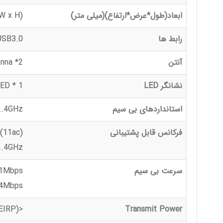
ابعاد(طول*عرض*ارتفاع)(میلی متر)
W x H)
رابط ها
USB3.0
آنتن
2* 5dBi external antenna
نشانگر LED
1 * System LED
استانداردهای بی سیم
2.4GHz
فرکانس قابل پشتیبانی
(11ac)
2.4GHz
سرعت بی سیم
01Mbps
74Mbps
<20dBm (EIRP)
Transmit Power