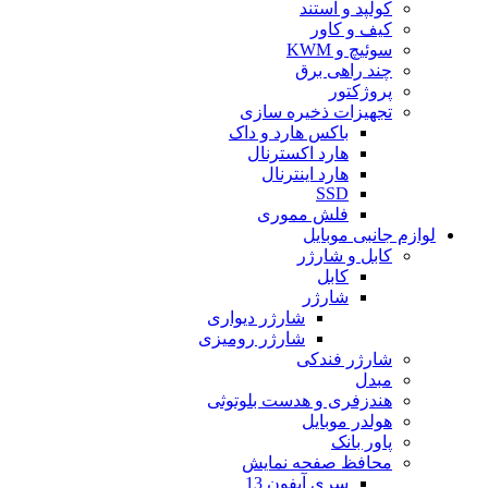
کولپد و استند
کیف و کاور
سوئیچ و KWM
چند راهی برق
پروژکتور
تجهیزات ذخیره سازی
باکس هارد و داک
هارد اکسترنال
هارد اینترنال
SSD
فلش مموری
لوازم جانبی موبایل
کابل و شارژر
کابل
شارژر
شارژر دیواری
شارژر رومیزی
شارژر فندکی
مبدل
هندزفری و هدست بلوتوثی
هولدر موبایل
پاور بانک
محافظ صفحه نمایش
سری آیفون 13