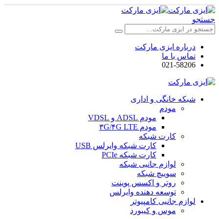
جستجو
درباره ایزی مارکت
تماس با ما
021-58206
شبکه خانگی و اداری
مودم
مودم ADSL و VDSL
مودم ۳G/۴G LTE
کارت شبکه
کارت شبکه وایرلس USB
کارت شبکه PCIe
لوازم جانبی شبکه
سوییچ شبکه
روتر و اکسس پوینت
توسعه دهنده وایرلس
لوازم جانبی کامپیوتر
موس و کیبورد