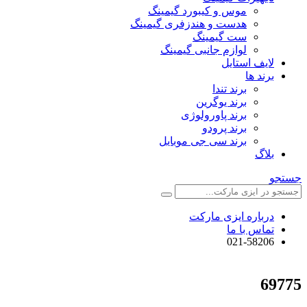
موس و کیبورد گیمینگ
هدست و هندزفری گیمینگ
ست گیمینگ
لوازم جانبی گیمینگ
لایف استایل
برند ها
برند تندا
برند یوگرین
برند پاورولوژی
برند پرودو
برند سی جی موبایل
بلاگ
جستجو
درباره ایزی مارکت
تماس با ما
021-58206
69775