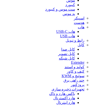
موس
کیبورد
ست موس و کیبورد
پد موس
اسپیکر
هدست
هاب
هاب USB-C
هاب USB
رابط و تبدیل
کابل
کابل صدا
کابل تصویر
کابل شبکه
Extender
کولپد و استند
کیف و کاور
سوئیچ و KWM
چند راهی برق
پروژکتور
تجهیزات ذخیره سازی
باکس هارد و داک
هارد اکسترنال
هارد اینترنال