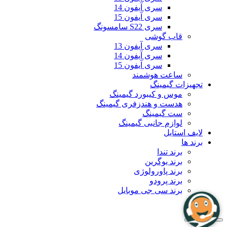
سری آیفون 14
سری آیفون 15
سری S22 سامسونگ
قاب گوشی
سری آیفون 13
سری آیفون 14
سری آیفون 15
ساعت هوشمند
تجهیزات گیمینگ
موس و کیبورد گیمینگ
هدست و هندزفری گیمینگ
ست گیمینگ
لوازم جانبی گیمینگ
لایف استایل
برند ها
برند تندا
برند یوگرین
برند پاورولوژی
برند پرودو
برند سی جی موبایل
بلاگ