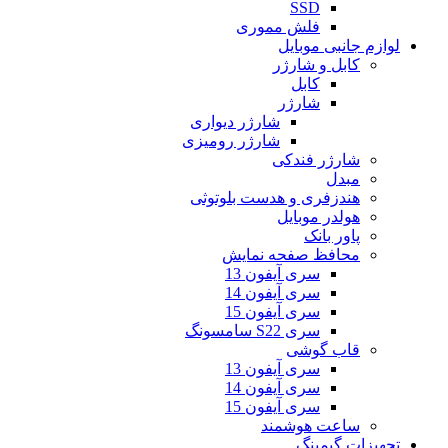
SSD
فلش مموری
لوازم جانبی موبایل
کابل و شارژر
کابل
شارژر
شارژر دیواری
شارژر رومیزی
شارژر فندکی
مبدل
هندزفری و هدست بلوتوثی
هولدر موبایل
پاور بانک
محافظ صفحه نمایش
سری آیفون 13
سری آیفون 14
سری آیفون 15
سری S22 سامسونگ
قاب گوشی
سری آیفون 13
سری آیفون 14
سری آیفون 15
ساعت هوشمند
تجهیزات گیمینگ