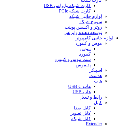
کارت شبکه
کارت شبکه وایرلس USB
کارت شبکه PCIe
لوازم جانبی شبکه
سوییچ شبکه
روتر و اکسس پوینت
توسعه دهنده وایرلس
لوازم جانبی کامپیوتر
موس و کیبورد
موس
کیبورد
ست موس و کیبورد
پد موس
اسپیکر
هدست
هاب
هاب USB-C
هاب USB
رابط و تبدیل
کابل
کابل صدا
کابل تصویر
کابل شبکه
Extender