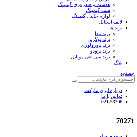
هدست و هندزفری گیمینگ
ست گیمینگ
لوازم جانبی گیمینگ
لایف استایل
برند ها
برند تندا
برند یوگرین
برند پاورولوژی
برند پرودو
برند سی جی موبایل
بلاگ
جستجو
درباره ایزی مارکت
تماس با ما
021-58206
70271
صفحه اصلی