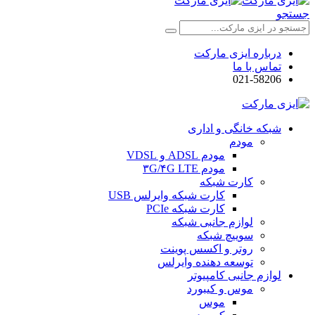
جستجو
درباره ایزی مارکت
تماس با ما
021-58206
شبکه خانگی و اداری
مودم
مودم ADSL و VDSL
مودم ۳G/۴G LTE
کارت شبکه
کارت شبکه وایرلس USB
کارت شبکه PCIe
لوازم جانبی شبکه
سوییچ شبکه
روتر و اکسس پوینت
توسعه دهنده وایرلس
لوازم جانبی کامپیوتر
موس و کیبورد
موس