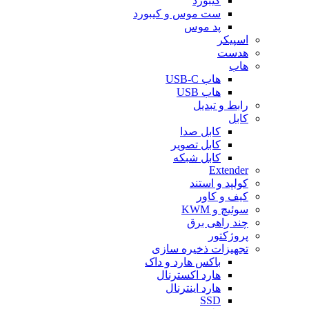
کیبورد
ست موس و کیبورد
پد موس
اسپیکر
هدست
هاب
هاب USB-C
هاب USB
رابط و تبدیل
کابل
کابل صدا
کابل تصویر
کابل شبکه
Extender
کولپد و استند
کیف و کاور
سوئیچ و KWM
چند راهی برق
پروژکتور
تجهیزات ذخیره سازی
باکس هارد و داک
هارد اکسترنال
هارد اینترنال
SSD