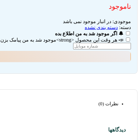
ناموجود
موجودی:
در انبار موجود نمی باشد
دسته:
دسته بندی نشده
🔔 اگر موجود شد به من اطلاع بده
📣 هر وقت این محصول <strong>موجود شد به من پیامک بزن</strong> (تیک هر دو گزینه را بزنید)
نظرات (0)
دیدگاهها