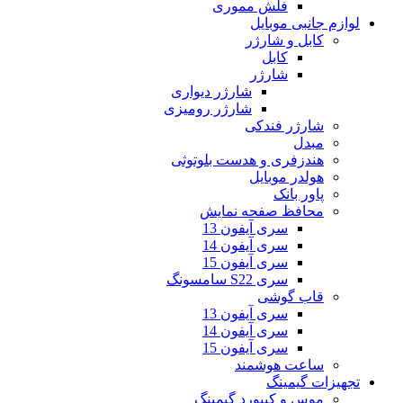
فلش مموری
لوازم جانبی موبایل
کابل و شارژر
کابل
شارژر
شارژر دیواری
شارژر رومیزی
شارژر فندکی
مبدل
هندزفری و هدست بلوتوثی
هولدر موبایل
پاور بانک
محافظ صفحه نمایش
سری آیفون 13
سری آیفون 14
سری آیفون 15
سری S22 سامسونگ
قاب گوشی
سری آیفون 13
سری آیفون 14
سری آیفون 15
ساعت هوشمند
تجهیزات گیمینگ
موس و کیبورد گیمینگ