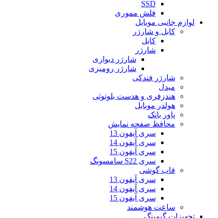
SSD
فلش مموری
لوازم جانبی موبایل
کابل و شارژر
کابل
شارژر
شارژر دیواری
شارژر رومیزی
شارژر فندکی
مبدل
هندزفری و هدست بلوتوثی
هولدر موبایل
پاور بانک
محافظ صفحه نمایش
سری آیفون 13
سری آیفون 14
سری آیفون 15
سری S22 سامسونگ
قاب گوشی
سری آیفون 13
سری آیفون 14
سری آیفون 15
ساعت هوشمند
تجهیزات گیمینگ