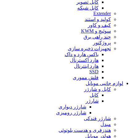
کابل تصویر
کابل شبکه
Extender
کولپد و استند
کیف و کاور
سوئیچ و KWM
چند راهی برق
پروژکتور
تجهیزات ذخیره سازی
باکس هارد و داک
هارد اکسترنال
هارد اینترنال
SSD
فلش مموری
لوازم جانبی موبایل
کابل و شارژر
کابل
شارژر
شارژر دیواری
شارژر رومیزی
شارژر فندکی
مبدل
هندزفری و هدست بلوتوثی
هولدر موبایل