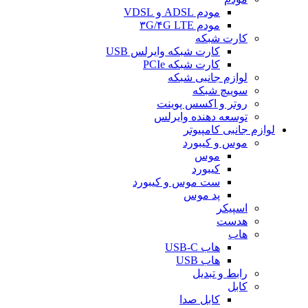
مودم ADSL و VDSL
مودم ۳G/۴G LTE
کارت شبکه
کارت شبکه وایرلس USB
کارت شبکه PCIe
لوازم جانبی شبکه
سوییچ شبکه
روتر و اکسس پوینت
توسعه دهنده وایرلس
لوازم جانبی کامپیوتر
موس و کیبورد
موس
کیبورد
ست موس و کیبورد
پد موس
اسپیکر
هدست
هاب
هاب USB-C
هاب USB
رابط و تبدیل
کابل
کابل صدا