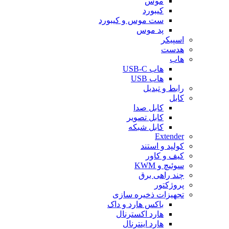
موس
کیبورد
ست موس و کیبورد
پد موس
اسپیکر
هدست
هاب
هاب USB-C
هاب USB
رابط و تبدیل
کابل
کابل صدا
کابل تصویر
کابل شبکه
Extender
کولپد و استند
کیف و کاور
سوئیچ و KWM
چند راهی برق
پروژکتور
تجهیزات ذخیره سازی
باکس هارد و داک
هارد اکسترنال
هارد اینترنال