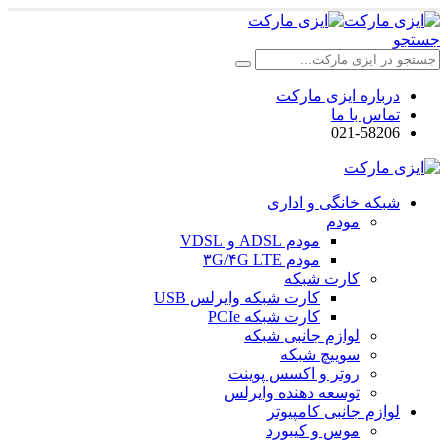
جستجو
درباره ایزی مارکت
تماس با ما
021-58206
شبکه خانگی و اداری
مودم
مودم ADSL و VDSL
مودم ۳G/۴G LTE
کارت شبکه
کارت شبکه وایرلس USB
کارت شبکه PCIe
لوازم جانبی شبکه
سوییچ شبکه
روتر و اکسس پوینت
توسعه دهنده وایرلس
لوازم جانبی کامپیوتر
موس و کیبورد