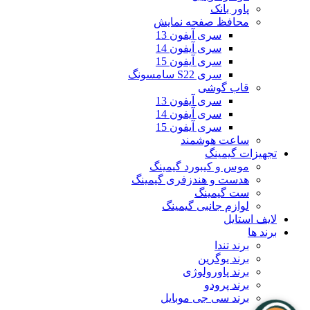
پاور بانک
محافظ صفحه نمایش
سری آیفون 13
سری آیفون 14
سری آیفون 15
سری S22 سامسونگ
قاب گوشی
سری آیفون 13
سری آیفون 14
سری آیفون 15
ساعت هوشمند
تجهیزات گیمینگ
موس و کیبورد گیمینگ
هدست و هندزفری گیمینگ
ست گیمینگ
لوازم جانبی گیمینگ
لایف استایل
برند ها
برند تندا
برند یوگرین
برند پاورولوژی
برند پرودو
برند سی جی موبایل