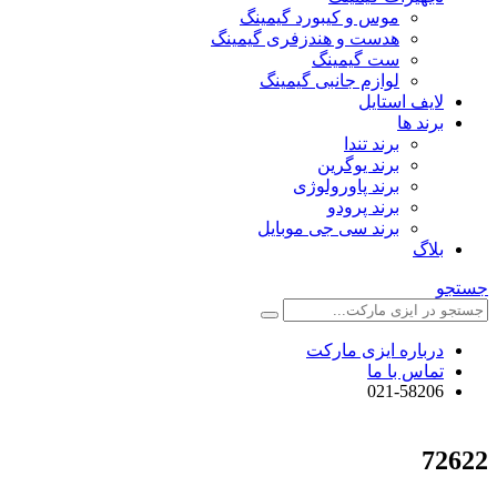
موس و کیبورد گیمینگ
هدست و هندزفری گیمینگ
ست گیمینگ
لوازم جانبی گیمینگ
لایف استایل
برند ها
برند تندا
برند یوگرین
برند پاورولوژی
برند پرودو
برند سی جی موبایل
بلاگ
جستجو
درباره ایزی مارکت
تماس با ما
021-58206
72622