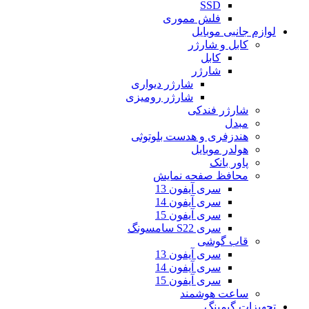
SSD
فلش مموری
لوازم جانبی موبایل
کابل و شارژر
کابل
شارژر
شارژر دیواری
شارژر رومیزی
شارژر فندکی
مبدل
هندزفری و هدست بلوتوثی
هولدر موبایل
پاور بانک
محافظ صفحه نمایش
سری آیفون 13
سری آیفون 14
سری آیفون 15
سری S22 سامسونگ
قاب گوشی
سری آیفون 13
سری آیفون 14
سری آیفون 15
ساعت هوشمند
تجهیزات گیمینگ