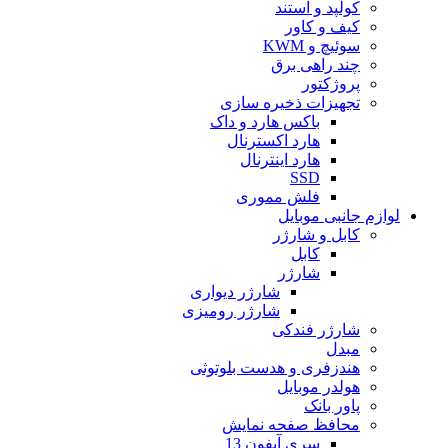
کولپد و استند
کیف و کاور
سوئیچ و KWM
چند راهی برق
پروژکتور
تجهیزات ذخیره سازی
باکس هارد و داک
هارد اکسترنال
هارد اینترنال
SSD
فلش مموری
لوازم جانبی موبایل
کابل و شارژر
کابل
شارژر
شارژر دیواری
شارژر رومیزی
شارژر فندکی
مبدل
هندزفری و هدست بلوتوثی
هولدر موبایل
پاور بانک
محافظ صفحه نمایش
سری آیفون 13