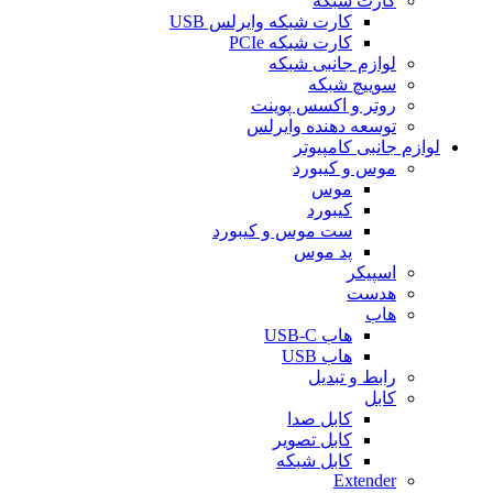
کارت شبکه
کارت شبکه وایرلس USB
کارت شبکه PCIe
لوازم جانبی شبکه
سوییچ شبکه
روتر و اکسس پوینت
توسعه دهنده وایرلس
لوازم جانبی کامپیوتر
موس و کیبورد
موس
کیبورد
ست موس و کیبورد
پد موس
اسپیکر
هدست
هاب
هاب USB-C
هاب USB
رابط و تبدیل
کابل
کابل صدا
کابل تصویر
کابل شبکه
Extender