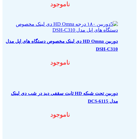
ناموجود
دوربین HD Omna دی لینک مخصوص دستگاه های اپل مدل
DSH-C310
ناموجود
دوربین تحت شبکه HD ثابت سقفی دید در شب دی لینک
مدل DCS-6115
ناموجود