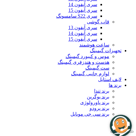
سری آیفون 14
سری آیفون 15
سری S22 سامسونگ
قاب گوشی
سری آیفون 13
سری آیفون 14
سری آیفون 15
ساعت هوشمند
تجهیزات گیمینگ
موس و کیبورد گیمینگ
هدست و هندزفری گیمینگ
ست گیمینگ
لوازم جانبی گیمینگ
لایف استایل
برند ها
برند تندا
برند یوگرین
برند پاورولوژی
برند پرودو
برند سی جی موبایل
بلاگ