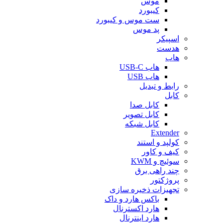
موس
کیبورد
ست موس و کیبورد
پد موس
اسپیکر
هدست
هاب
هاب USB-C
هاب USB
رابط و تبدیل
کابل
کابل صدا
کابل تصویر
کابل شبکه
Extender
کولپد و استند
کیف و کاور
سوئیچ و KWM
چند راهی برق
پروژکتور
تجهیزات ذخیره سازی
باکس هارد و داک
هارد اکسترنال
هارد اینترنال