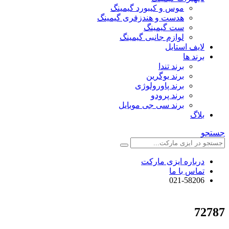
موس و کیبورد گیمینگ
هدست و هندزفری گیمینگ
ست گیمینگ
لوازم جانبی گیمینگ
لایف استایل
برند ها
برند تندا
برند یوگرین
برند پاورولوژی
برند پرودو
برند سی جی موبایل
بلاگ
جستجو
درباره ایزی مارکت
تماس با ما
021-58206
72787