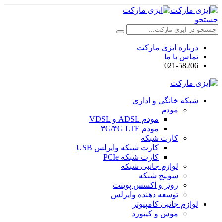
جستجو
درباره ایزی مارکت
تماس با ما
021-58206
شبکه خانگی و اداری
مودم
مودم ADSL و VDSL
مودم ۳G/۴G LTE
کارت شبکه
کارت شبکه وایرلس USB
کارت شبکه PCIe
لوازم جانبی شبکه
سوییچ شبکه
روتر و اکسس پوینت
توسعه دهنده وایرلس
لوازم جانبی کامپیوتر
موس و کیبورد