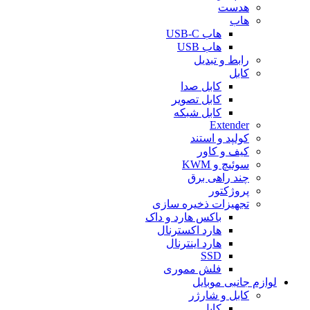
هدست
هاب
هاب USB-C
هاب USB
رابط و تبدیل
کابل
کابل صدا
کابل تصویر
کابل شبکه
Extender
کولپد و استند
کیف و کاور
سوئیچ و KWM
چند راهی برق
پروژکتور
تجهیزات ذخیره سازی
باکس هارد و داک
هارد اکسترنال
هارد اینترنال
SSD
فلش مموری
لوازم جانبی موبایل
کابل و شارژر
کابل