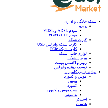
شبکه خانگی و اداری
مودم
مودم ADSL و VDSL
مودم ۳G/۴G LTE
کارت شبکه
کارت شبکه وایرلس USB
کارت شبکه PCIe
لوازم جانبی شبکه
سوییچ شبکه
روتر و اکسس پوینت
توسعه دهنده وایرلس
لوازم جانبی کامپیوتر
موس و کیبورد
موس
کیبورد
ست موس و کیبورد
پد موس
اسپیکر
هدست