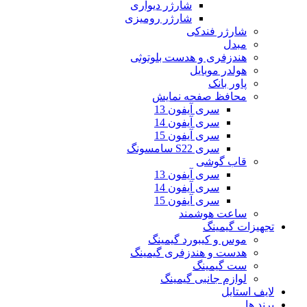
شارژر دیواری
شارژر رومیزی
شارژر فندکی
مبدل
هندزفری و هدست بلوتوثی
هولدر موبایل
پاور بانک
محافظ صفحه نمایش
سری آیفون 13
سری آیفون 14
سری آیفون 15
سری S22 سامسونگ
قاب گوشی
سری آیفون 13
سری آیفون 14
سری آیفون 15
ساعت هوشمند
تجهیزات گیمینگ
موس و کیبورد گیمینگ
هدست و هندزفری گیمینگ
ست گیمینگ
لوازم جانبی گیمینگ
لایف استایل
برند ها