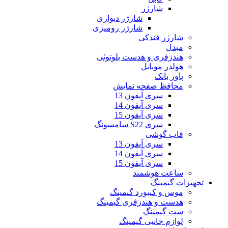
شارژر
شارژر دیواری
شارژر رومیزی
شارژر فندکی
مبدل
هندزفری و هدست بلوتوثی
هولدر موبایل
پاور بانک
محافظ صفحه نمایش
سری آیفون 13
سری آیفون 14
سری آیفون 15
سری S22 سامسونگ
قاب گوشی
سری آیفون 13
سری آیفون 14
سری آیفون 15
ساعت هوشمند
تجهیزات گیمینگ
موس و کیبورد گیمینگ
هدست و هندزفری گیمینگ
ست گیمینگ
لوازم جانبی گیمینگ