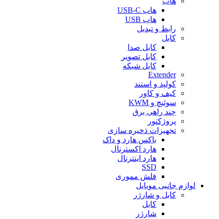
هاب
هاب USB-C
هاب USB
رابط و تبدیل
کابل
کابل صدا
کابل تصویر
کابل شبکه
Extender
کولپد و استند
کیف و کاور
سوئیچ و KWM
چند راهی برق
پروژکتور
تجهیزات ذخیره سازی
باکس هارد و داک
هارد اکسترنال
هارد اینترنال
SSD
فلش مموری
لوازم جانبی موبایل
کابل و شارژر
کابل
شارژر