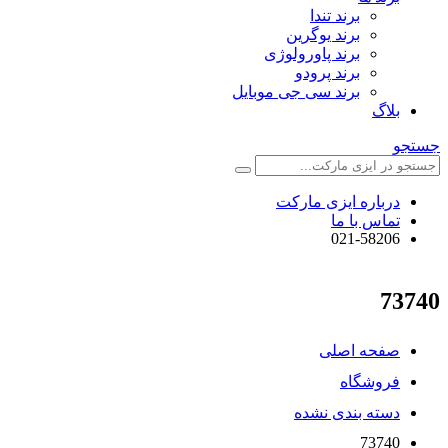
برند تندا
برند یوگرین
برند پاورولوژی
برند پرودو
برند سی جی موبایل
بلاگ
جستجو
درباره ایزی مارکت
تماس با ما
021-58206
73740
صفحه اصلی
فروشگاه
دسته بندی نشده
73740