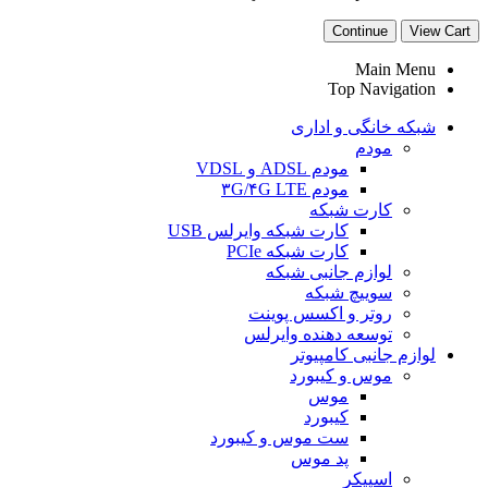
Continue
View Cart
Main Menu
Top Navigation
شبکه خانگی و اداری
مودم
مودم ADSL و VDSL
مودم ۳G/۴G LTE
کارت شبکه
کارت شبکه وایرلس USB
کارت شبکه PCIe
لوازم جانبی شبکه
سوییچ شبکه
روتر و اکسس پوینت
توسعه دهنده وایرلس
لوازم جانبی کامپیوتر
موس و کیبورد
موس
کیبورد
ست موس و کیبورد
پد موس
اسپیکر