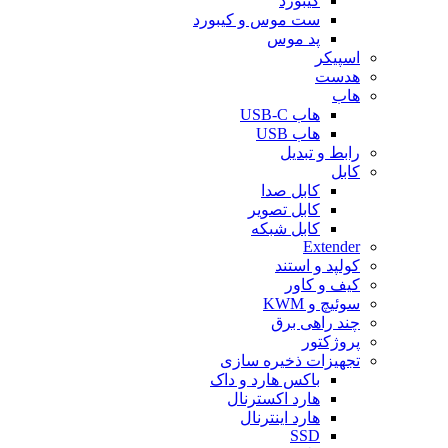
کیبورد
ست موس و کیبورد
پد موس
اسپیکر
هدست
هاب
هاب USB-C
هاب USB
رابط و تبدیل
کابل
کابل صدا
کابل تصویر
کابل شبکه
Extender
کولپد و استند
کیف و کاور
سوئیچ و KWM
چند راهی برق
پروژکتور
تجهیزات ذخیره سازی
باکس هارد و داک
هارد اکسترنال
هارد اینترنال
SSD