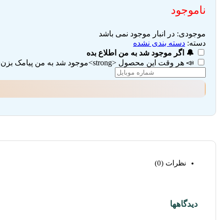
ناموجود
موجودی:
در انبار موجود نمی باشد
دسته:
دسته بندی نشده
🔔 اگر موجود شد به من اطلاع بده
📣 هر وقت این محصول <strong>موجود شد به من پیامک بزن</strong> (تیک هر دو گزینه را بزنید)
نظرات (0)
دیدگاهها