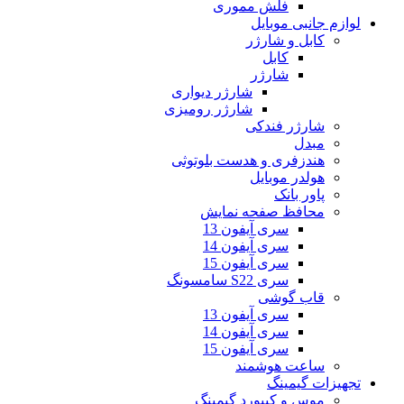
فلش مموری
لوازم جانبی موبایل
کابل و شارژر
کابل
شارژر
شارژر دیواری
شارژر رومیزی
شارژر فندکی
مبدل
هندزفری و هدست بلوتوثی
هولدر موبایل
پاور بانک
محافظ صفحه نمایش
سری آیفون 13
سری آیفون 14
سری آیفون 15
سری S22 سامسونگ
قاب گوشی
سری آیفون 13
سری آیفون 14
سری آیفون 15
ساعت هوشمند
تجهیزات گیمینگ
موس و کیبورد گیمینگ