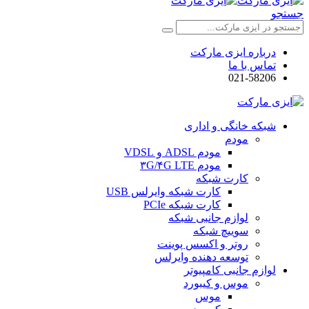
جستجو
درباره ایزی مارکت
تماس با ما
021-58206
شبکه خانگی و اداری
مودم
مودم ADSL و VDSL
مودم ۳G/۴G LTE
کارت شبکه
کارت شبکه وایرلس USB
کارت شبکه PCIe
لوازم جانبی شبکه
سوییچ شبکه
روتر و اکسس پوینت
توسعه دهنده وایرلس
لوازم جانبی کامپیوتر
موس و کیبورد
موس