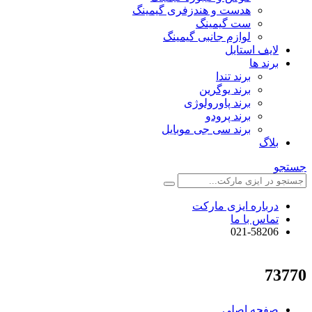
هدست و هندزفری گیمینگ
ست گیمینگ
لوازم جانبی گیمینگ
لایف استایل
برند ها
برند تندا
برند یوگرین
برند پاورولوژی
برند پرودو
برند سی جی موبایل
بلاگ
جستجو
درباره ایزی مارکت
تماس با ما
021-58206
73770
صفحه اصلی