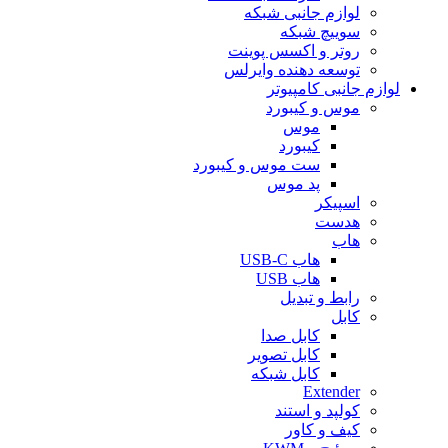
لوازم جانبی شبکه
سوییچ شبکه
روتر و اکسس پوینت
توسعه دهنده وایرلس
لوازم جانبی کامپیوتر
موس و کیبورد
موس
کیبورد
ست موس و کیبورد
پد موس
اسپیکر
هدست
هاب
هاب USB-C
هاب USB
رابط و تبدیل
کابل
کابل صدا
کابل تصویر
کابل شبکه
Extender
کولپد و استند
کیف و کاور