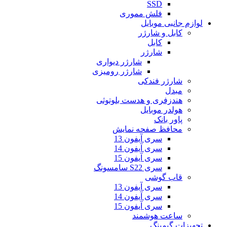
SSD
فلش مموری
لوازم جانبی موبایل
کابل و شارژر
کابل
شارژر
شارژر دیواری
شارژر رومیزی
شارژر فندکی
مبدل
هندزفری و هدست بلوتوثی
هولدر موبایل
پاور بانک
محافظ صفحه نمایش
سری آیفون 13
سری آیفون 14
سری آیفون 15
سری S22 سامسونگ
قاب گوشی
سری آیفون 13
سری آیفون 14
سری آیفون 15
ساعت هوشمند
تجهیزات گیمینگ