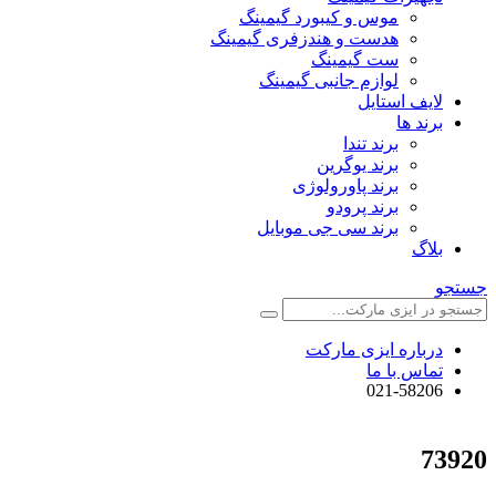
موس و کیبورد گیمینگ
هدست و هندزفری گیمینگ
ست گیمینگ
لوازم جانبی گیمینگ
لایف استایل
برند ها
برند تندا
برند یوگرین
برند پاورولوژی
برند پرودو
برند سی جی موبایل
بلاگ
جستجو
درباره ایزی مارکت
تماس با ما
021-58206
73920