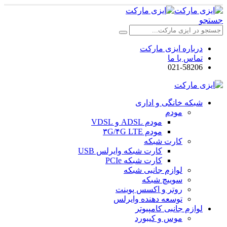
جستجو
درباره ایزی مارکت
تماس با ما
021-58206
شبکه خانگی و اداری
مودم
مودم ADSL و VDSL
مودم ۳G/۴G LTE
کارت شبکه
کارت شبکه وایرلس USB
کارت شبکه PCIe
لوازم جانبی شبکه
سوییچ شبکه
روتر و اکسس پوینت
توسعه دهنده وایرلس
لوازم جانبی کامپیوتر
موس و کیبورد