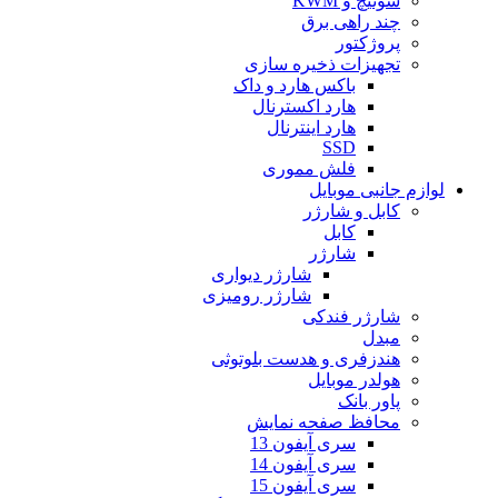
سوئیچ و KWM
چند راهی برق
پروژکتور
تجهیزات ذخیره سازی
باکس هارد و داک
هارد اکسترنال
هارد اینترنال
SSD
فلش مموری
لوازم جانبی موبایل
کابل و شارژر
کابل
شارژر
شارژر دیواری
شارژر رومیزی
شارژر فندکی
مبدل
هندزفری و هدست بلوتوثی
هولدر موبایل
پاور بانک
محافظ صفحه نمایش
سری آیفون 13
سری آیفون 14
سری آیفون 15