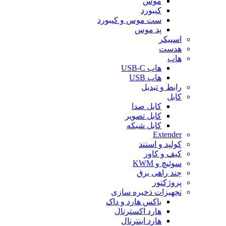
موس
کیبورد
ست موس و کیبورد
پد موس
اسپیکر
هدست
هاب
هاب USB-C
هاب USB
رابط و تبدیل
کابل
کابل صدا
کابل تصویر
کابل شبکه
Extender
کولپد و استند
کیف و کاور
سوئیچ و KWM
چند راهی برق
پروژکتور
تجهیزات ذخیره سازی
باکس هارد و داک
هارد اکسترنال
هارد اینترنال