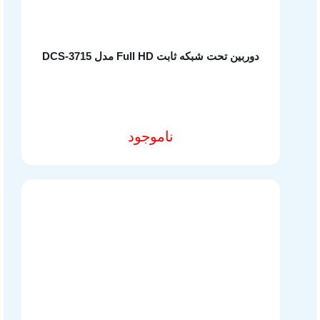
سوالات متداول
دوربین تحت شبکه ثابت Full HD مدل DCS-3715
شرایط و قوانین فروشگاه
محصولات
تجهیزات شبکه خانگی و اداری
ناموجود
مشخصات فنی محصول
لوازم جانبی کامپیوتر
هاب یوگرین
شارژر یوگرین
کابل یوگرین
تجهیزات ذخیره سازی
تجهیزات گیمینگ