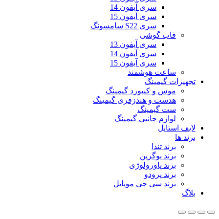
سری آیفون 14
سری آیفون 15
سری S22 سامسونگ
قاب گوشی
سری آیفون 13
سری آیفون 14
سری آیفون 15
ساعت هوشمند
تجهیزات گیمینگ
موس و کیبورد گیمینگ
هدست و هندزفری گیمینگ
ست گیمینگ
لوازم جانبی گیمینگ
لایف استایل
برند ها
برند تندا
برند یوگرین
برند پاورولوژی
برند پرودو
برند سی جی موبایل
بلاگ