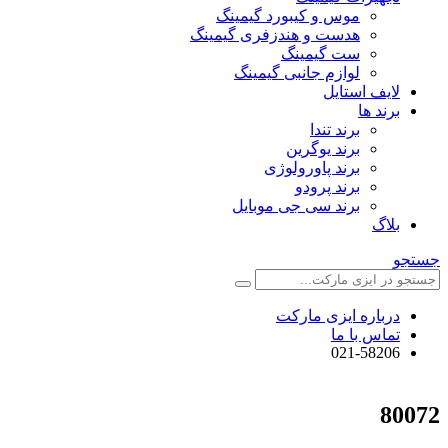
موس و کیبورد گیمینگ
هدست و هندزفری گیمینگ
ست گیمینگ
لوازم جانبی گیمینگ
لایف استایل
برند ها
برند تندا
برند یوگرین
برند پاورولوژی
برند پرودو
برند سی جی موبایل
بلاگ
جستجو
درباره ایزی مارکت
تماس با ما
021-58206
80072