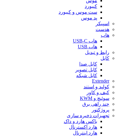
موس
کیبورد
ست موس و کیبورد
پد موس
اسپیکر
هدست
هاب
هاب USB-C
هاب USB
رابط و تبدیل
کابل
کابل صدا
کابل تصویر
کابل شبکه
Extender
کولپد و استند
کیف و کاور
سوئیچ و KWM
چند راهی برق
پروژکتور
تجهیزات ذخیره سازی
باکس هارد و داک
هارد اکسترنال
هارد اینترنال