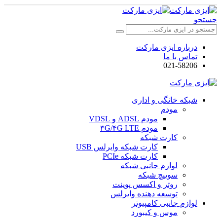
جستجو
درباره ایزی مارکت
تماس با ما
021-58206
شبکه خانگی و اداری
مودم
مودم ADSL و VDSL
مودم ۳G/۴G LTE
کارت شبکه
کارت شبکه وایرلس USB
کارت شبکه PCIe
لوازم جانبی شبکه
سوییچ شبکه
روتر و اکسس پوینت
توسعه دهنده وایرلس
لوازم جانبی کامپیوتر
موس و کیبورد