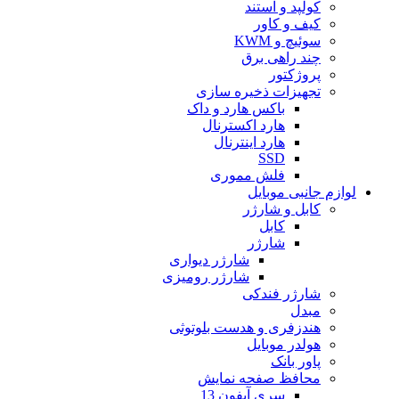
کولپد و استند
کیف و کاور
سوئیچ و KWM
چند راهی برق
پروژکتور
تجهیزات ذخیره سازی
باکس هارد و داک
هارد اکسترنال
هارد اینترنال
SSD
فلش مموری
لوازم جانبی موبایل
کابل و شارژر
کابل
شارژر
شارژر دیواری
شارژر رومیزی
شارژر فندکی
مبدل
هندزفری و هدست بلوتوثی
هولدر موبایل
پاور بانک
محافظ صفحه نمایش
سری آیفون 13