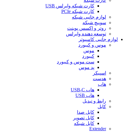
کارت شبکه
کارت شبکه وایرلس USB
کارت شبکه PCIe
لوازم جانبی شبکه
سوییچ شبکه
روتر و اکسس پوینت
توسعه دهنده وایرلس
لوازم جانبی کامپیوتر
موس و کیبورد
موس
کیبورد
ست موس و کیبورد
پد موس
اسپیکر
هدست
هاب
هاب USB-C
هاب USB
رابط و تبدیل
کابل
کابل صدا
کابل تصویر
کابل شبکه
Extender