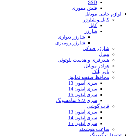
SSD
فلش مموری
لوازم جانبی موبایل
کابل و شارژر
کابل
شارژر
شارژر دیواری
شارژر رومیزی
شارژر فندکی
مبدل
هندزفری و هدست بلوتوثی
هولدر موبایل
پاور بانک
محافظ صفحه نمایش
سری آیفون 13
سری آیفون 14
سری آیفون 15
سری S22 سامسونگ
قاب گوشی
سری آیفون 13
سری آیفون 14
سری آیفون 15
ساعت هوشمند
تجهیزات گیمینگ