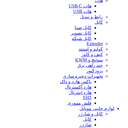
هاب
هاب USB-C
هاب USB
رابط و تبدیل
کابل
کابل صدا
کابل تصویر
کابل شبکه
Extender
کولپد و استند
کیف و کاور
سوئیچ و KWM
چند راهی برق
پروژکتور
تجهیزات ذخیره سازی
باکس هارد و داک
هارد اکسترنال
هارد اینترنال
SSD
فلش مموری
لوازم جانبی موبایل
کابل و شارژر
کابل
شارژر