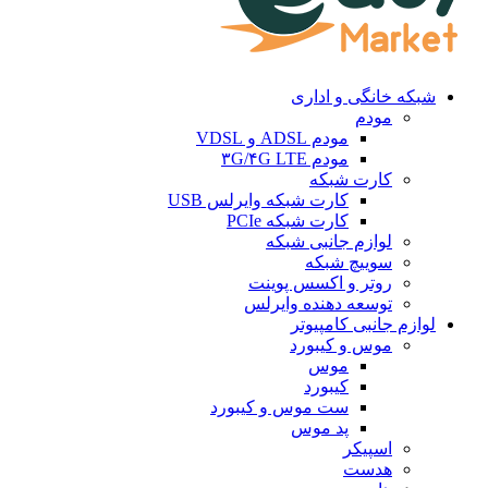
شبکه خانگی و اداری
مودم
مودم ADSL و VDSL
مودم ۳G/۴G LTE
کارت شبکه
کارت شبکه وایرلس USB
کارت شبکه PCIe
لوازم جانبی شبکه
سوییچ شبکه
روتر و اکسس پوینت
توسعه دهنده وایرلس
لوازم جانبی کامپیوتر
موس و کیبورد
موس
کیبورد
ست موس و کیبورد
پد موس
اسپیکر
هدست