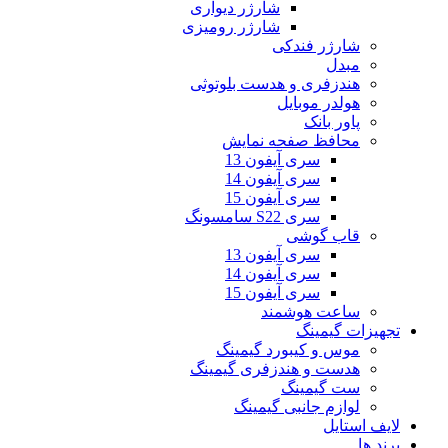
شارژر دیواری
شارژر رومیزی
شارژر فندکی
مبدل
هندزفری و هدست بلوتوثی
هولدر موبایل
پاور بانک
محافظ صفحه نمایش
سری آیفون 13
سری آیفون 14
سری آیفون 15
سری S22 سامسونگ
قاب گوشی
سری آیفون 13
سری آیفون 14
سری آیفون 15
ساعت هوشمند
تجهیزات گیمینگ
موس و کیبورد گیمینگ
هدست و هندزفری گیمینگ
ست گیمینگ
لوازم جانبی گیمینگ
لایف استایل
برند ها