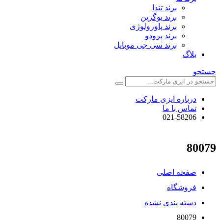
برند تندا
برند یوگرین
برند پاورولوژی
برند پرودو
برند سی جی موبایل
بلاگ
جستجو
درباره ایزی مارکت
تماس با ما
021-58206
80079
صفحه اصلی
فروشگاه
دسته بندی نشده
80079