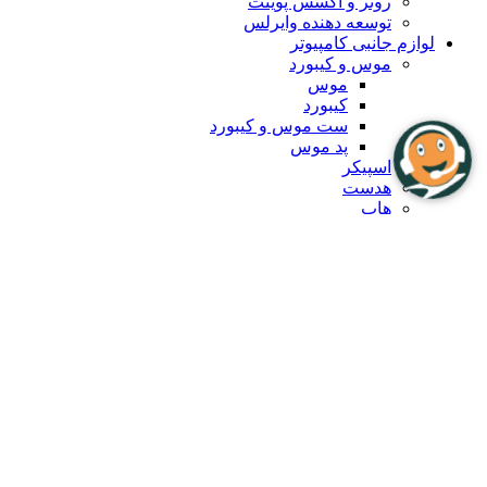
روتر و اکسس پوینت
توسعه دهنده وایرلس
لوازم جانبی کامپیوتر
موس و کیبورد
موس
کیبورد
ست موس و کیبورد
پد موس
اسپیکر
هدست
هاب
هاب USB-C
هاب USB
رابط و تبدیل
کابل
کابل صدا
کابل تصویر
کابل شبکه
Extender
کولپد و استند
کیف و کاور
سوئیچ و KWM
چند راهی برق
پروژکتور