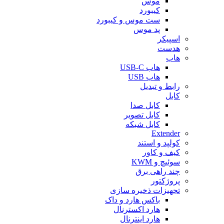
موس
کیبورد
ست موس و کیبورد
پد موس
اسپیکر
هدست
هاب
هاب USB-C
هاب USB
رابط و تبدیل
کابل
کابل صدا
کابل تصویر
کابل شبکه
Extender
کولپد و استند
کیف و کاور
سوئیچ و KWM
چند راهی برق
پروژکتور
تجهیزات ذخیره سازی
باکس هارد و داک
هارد اکسترنال
هارد اینترنال