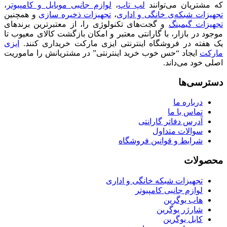
که مشتریان می‌توانند
لپ تاپ
،
لوازم جانبی موبایل و کامپیوتر
،
تجهیزات شبکه‌ی خانگی و اداری
،
تجهیزات ذخیره سازی
و همچنین
تجهیزات گیمینگ
و گجت‌های تکنولوژی را، از معتبرترین برندهای
موجود در بازار، با گارانتی معتبر و امکان بازگشت کالای معیوب تا
یک هفته در فروشگاه اینترنتی ایزی مارکت خریداری کنند.
ایزی
مارکت
ایجاد “حس خوب خرید اینترنتی” در مشتریانش را ماموریت
اصلی خود می‌داند.
دسترسی‌ها
درباره ما
تماس با ما
آدرس دفاتر گارانتی
سوالات متداول
شرایط و قوانین فروشگاه
محصولات
تجهیزات شبکه خانگی و اداری
لوازم جانبی کامپیوتر
هاب یوگرین
شارژر یوگرین
کابل یوگرین