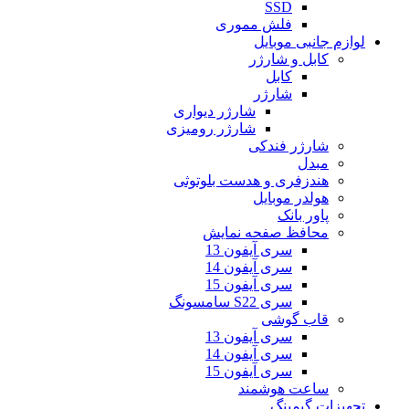
SSD
فلش مموری
لوازم جانبی موبایل
کابل و شارژر
کابل
شارژر
شارژر دیواری
شارژر رومیزی
شارژر فندکی
مبدل
هندزفری و هدست بلوتوثی
هولدر موبایل
پاور بانک
محافظ صفحه نمایش
سری آیفون 13
سری آیفون 14
سری آیفون 15
سری S22 سامسونگ
قاب گوشی
سری آیفون 13
سری آیفون 14
سری آیفون 15
ساعت هوشمند
تجهیزات گیمینگ