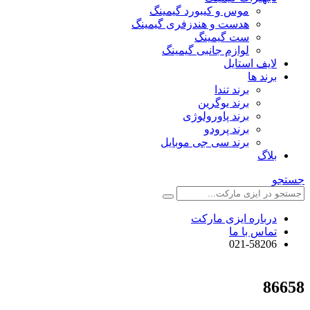
موس و کیبورد گیمینگ
هدست و هندزفری گیمینگ
ست گیمینگ
لوازم جانبی گیمینگ
لایف استایل
برند ها
برند تندا
برند یوگرین
برند پاورولوژی
برند پرودو
برند سی جی موبایل
بلاگ
جستجو
درباره ایزی مارکت
تماس با ما
021-58206
86658