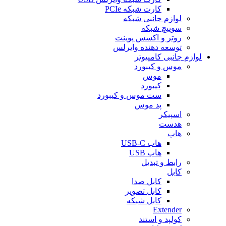
کارت شبکه PCIe
لوازم جانبی شبکه
سوییچ شبکه
روتر و اکسس پوینت
توسعه دهنده وایرلس
لوازم جانبی کامپیوتر
موس و کیبورد
موس
کیبورد
ست موس و کیبورد
پد موس
اسپیکر
هدست
هاب
هاب USB-C
هاب USB
رابط و تبدیل
کابل
کابل صدا
کابل تصویر
کابل شبکه
Extender
کولپد و استند