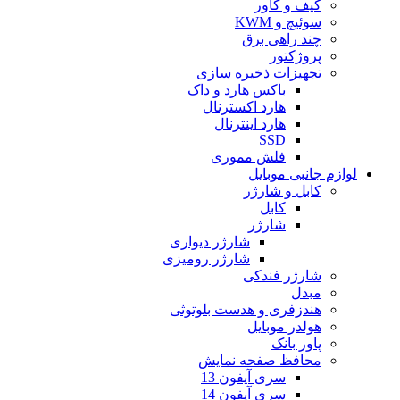
کیف و کاور
سوئیچ و KWM
چند راهی برق
پروژکتور
تجهیزات ذخیره سازی
باکس هارد و داک
هارد اکسترنال
هارد اینترنال
SSD
فلش مموری
لوازم جانبی موبایل
کابل و شارژر
کابل
شارژر
شارژر دیواری
شارژر رومیزی
شارژر فندکی
مبدل
هندزفری و هدست بلوتوثی
هولدر موبایل
پاور بانک
محافظ صفحه نمایش
سری آیفون 13
سری آیفون 14