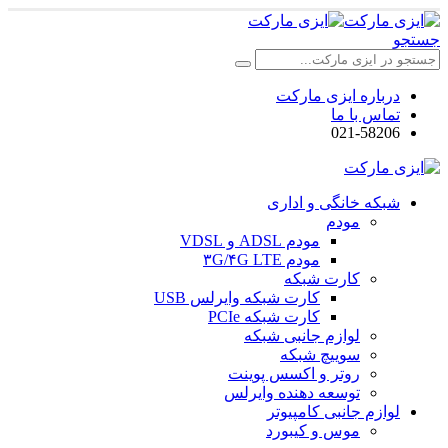
جستجو
درباره ایزی مارکت
تماس با ما
021-58206
شبکه خانگی و اداری
مودم
مودم ADSL و VDSL
مودم ۳G/۴G LTE
کارت شبکه
کارت شبکه وایرلس USB
کارت شبکه PCIe
لوازم جانبی شبکه
سوییچ شبکه
روتر و اکسس پوینت
توسعه دهنده وایرلس
لوازم جانبی کامپیوتر
موس و کیبورد