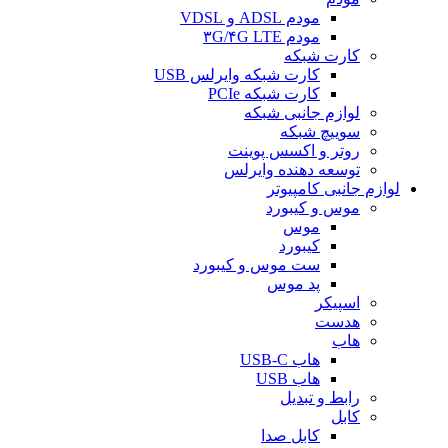
مودم ADSL و VDSL
مودم ۳G/۴G LTE
کارت شبکه
کارت شبکه وایرلس USB
کارت شبکه PCIe
لوازم جانبی شبکه
سوییچ شبکه
روتر و اکسس پوینت
توسعه دهنده وایرلس
لوازم جانبی کامپیوتر
موس و کیبورد
موس
کیبورد
ست موس و کیبورد
پد موس
اسپیکر
هدست
هاب
هاب USB-C
هاب USB
رابط و تبدیل
کابل
کابل صدا