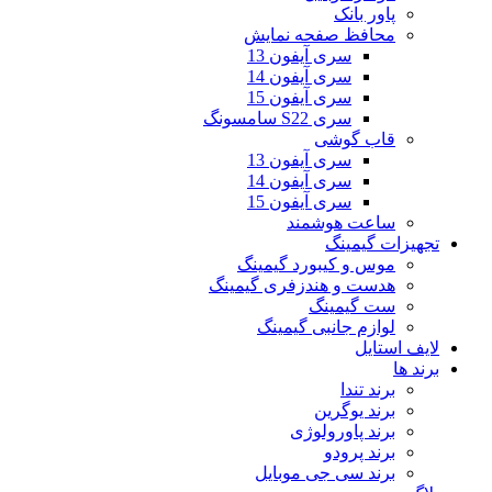
پاور بانک
محافظ صفحه نمایش
سری آیفون 13
سری آیفون 14
سری آیفون 15
سری S22 سامسونگ
قاب گوشی
سری آیفون 13
سری آیفون 14
سری آیفون 15
ساعت هوشمند
تجهیزات گیمینگ
موس و کیبورد گیمینگ
هدست و هندزفری گیمینگ
ست گیمینگ
لوازم جانبی گیمینگ
لایف استایل
برند ها
برند تندا
برند یوگرین
برند پاورولوژی
برند پرودو
برند سی جی موبایل