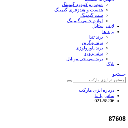
موس و کیبورد گیمینگ
هدست و هندزفری گیمینگ
ست گیمینگ
لوازم جانبی گیمینگ
لایف استایل
برند ها
برند تندا
برند یوگرین
برند پاورولوژی
برند پرودو
برند سی جی موبایل
بلاگ
جستجو
درباره ایزی مارکت
تماس با ما
021-58206
87608