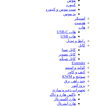
موس
کیبورد
ست موس و کیبورد
پد موس
اسپیکر
هدست
هاب
هاب USB-C
هاب USB
رابط و تبدیل
کابل
کابل صدا
کابل تصویر
کابل شبکه
Extender
کولپد و استند
کیف و کاور
سوئیچ و KWM
چند راهی برق
پروژکتور
تجهیزات ذخیره سازی
باکس هارد و داک
هارد اکسترنال
هارد اینترنال