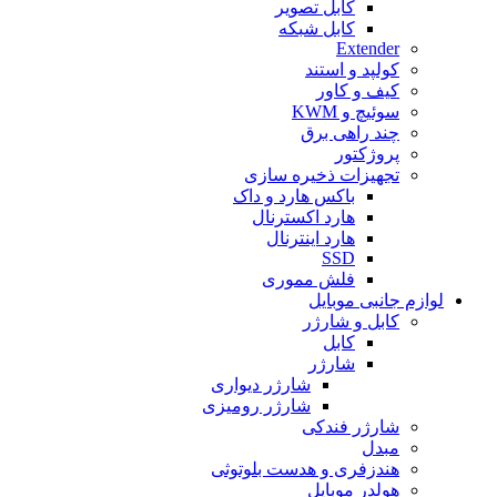
کابل تصویر
کابل شبکه
Extender
کولپد و استند
کیف و کاور
سوئیچ و KWM
چند راهی برق
پروژکتور
تجهیزات ذخیره سازی
باکس هارد و داک
هارد اکسترنال
هارد اینترنال
SSD
فلش مموری
لوازم جانبی موبایل
کابل و شارژر
کابل
شارژر
شارژر دیواری
شارژر رومیزی
شارژر فندکی
مبدل
هندزفری و هدست بلوتوثی
هولدر موبایل