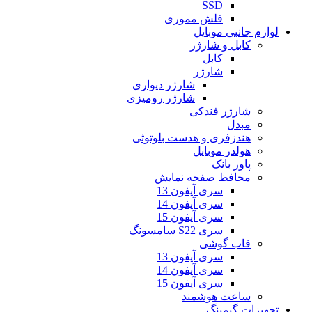
SSD
فلش مموری
لوازم جانبی موبایل
کابل و شارژر
کابل
شارژر
شارژر دیواری
شارژر رومیزی
شارژر فندکی
مبدل
هندزفری و هدست بلوتوثی
هولدر موبایل
پاور بانک
محافظ صفحه نمایش
سری آیفون 13
سری آیفون 14
سری آیفون 15
سری S22 سامسونگ
قاب گوشی
سری آیفون 13
سری آیفون 14
سری آیفون 15
ساعت هوشمند
تجهیزات گیمینگ