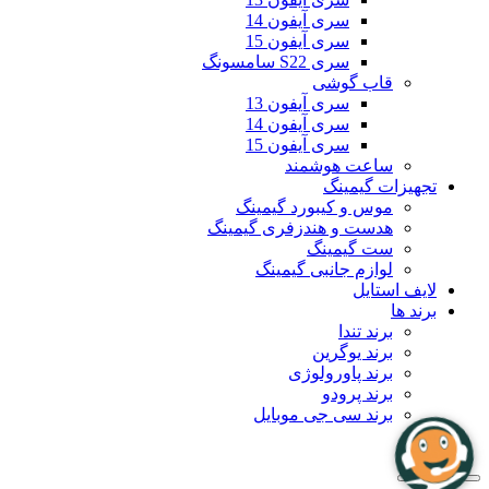
سری آیفون 14
سری آیفون 15
سری S22 سامسونگ
قاب گوشی
سری آیفون 13
سری آیفون 14
سری آیفون 15
ساعت هوشمند
تجهیزات گیمینگ
موس و کیبورد گیمینگ
هدست و هندزفری گیمینگ
ست گیمینگ
لوازم جانبی گیمینگ
لایف استایل
برند ها
برند تندا
برند یوگرین
برند پاورولوژی
برند پرودو
برند سی جی موبایل
بلاگ