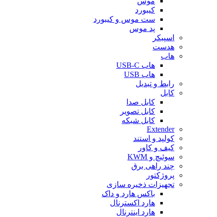
موس
کیبورد
ست موس و کیبورد
پد موس
اسپیکر
هدست
هاب
هاب USB-C
هاب USB
رابط و تبدیل
کابل
کابل صدا
کابل تصویر
کابل شبکه
Extender
کولپد و استند
کیف و کاور
سوئیچ و KWM
چند راهی برق
پروژکتور
تجهیزات ذخیره سازی
باکس هارد و داک
هارد اکسترنال
هارد اینترنال