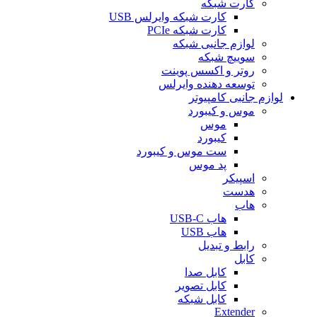
کارت شبکه
کارت شبکه وایرلس USB
کارت شبکه PCIe
لوازم جانبی شبکه
سوییچ شبکه
روتر و اکسس پوینت
توسعه دهنده وایرلس
لوازم جانبی کامپیوتر
موس و کیبورد
موس
کیبورد
ست موس و کیبورد
پد موس
اسپیکر
هدست
هاب
هاب USB-C
هاب USB
رابط و تبدیل
کابل
کابل صدا
کابل تصویر
کابل شبکه
Extender