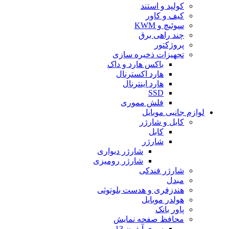
کولپد و استند
کیف و کاور
سوئیچ و KWM
چند راهی برق
پروژکتور
تجهیزات ذخیره سازی
باکس هارد و داک
هارد اکسترنال
هارد اینترنال
SSD
فلش مموری
لوازم جانبی موبایل
کابل و شارژر
کابل
شارژر
شارژر دیواری
شارژر رومیزی
شارژر فندکی
مبدل
هندزفری و هدست بلوتوثی
هولدر موبایل
پاور بانک
محافظ صفحه نمایش
سری آیفون 13