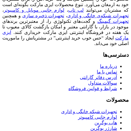
خود به ارمغان می‌آورد. تنوع محصولات ایزی مارکت بگونه‌ای است
که مشتریان می‌توانند
لپ تاپ
،
لوازم جانبی موبایل و کامپیوتر
،
تجهیزات شبکه‌ی خانگی و اداری
،
تجهیزات ذخیره سازی
و همچنین
تجهیزات گیمینگ
و گجت‌های تکنولوژی را، از معتبرترین برندهای
موجود در بازار، با گارانتی معتبر و امکان بازگشت کالای معیوب تا
یک هفته در فروشگاه اینترنتی ایزی مارکت خریداری کنند.
ایزی
مارکت
ایجاد “حس خوب خرید اینترنتی” در مشتریانش را ماموریت
اصلی خود می‌داند.
دسترسی‌ها
درباره ما
تماس با ما
آدرس دفاتر گارانتی
سوالات متداول
شرایط و قوانین فروشگاه
محصولات
تجهیزات شبکه خانگی و اداری
لوازم جانبی کامپیوتر
هاب یوگرین
شارژر یوگرین