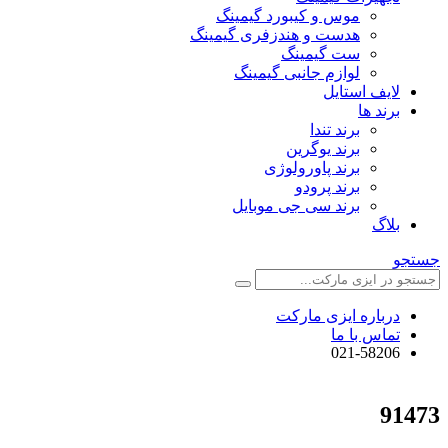
موس و کیبورد گیمینگ
هدست و هندزفری گیمینگ
ست گیمینگ
لوازم جانبی گیمینگ
لایف استایل
برند ها
برند تندا
برند یوگرین
برند پاورولوژی
برند پرودو
برند سی جی موبایل
بلاگ
جستجو
درباره ایزی مارکت
تماس با ما
021-58206
91473