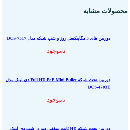
محصولات مشابه
دوربین های 5 مگاپیکسل روز و شب شبکه مدل DCS-7517
ناموجود
دوربین تحت شبکه Full HD PoE Mini Bullet دی لینک مدل
DCS-4703E
ناموجود
دوربین تحت شبکه HD ثابت سقفی دید در شب دی لینک