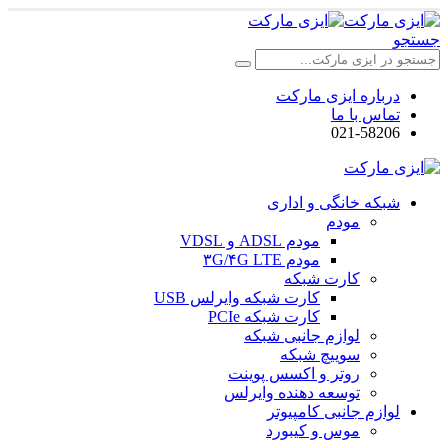
جستجو
درباره ایزی مارکت
تماس با ما
021-58206
شبکه خانگی و اداری
مودم
مودم ADSL و VDSL
مودم ۳G/۴G LTE
کارت شبکه
کارت شبکه وایرلس USB
کارت شبکه PCIe
لوازم جانبی شبکه
سوییچ شبکه
روتر و اکسس پوینت
توسعه دهنده وایرلس
لوازم جانبی کامپیوتر
موس و کیبورد