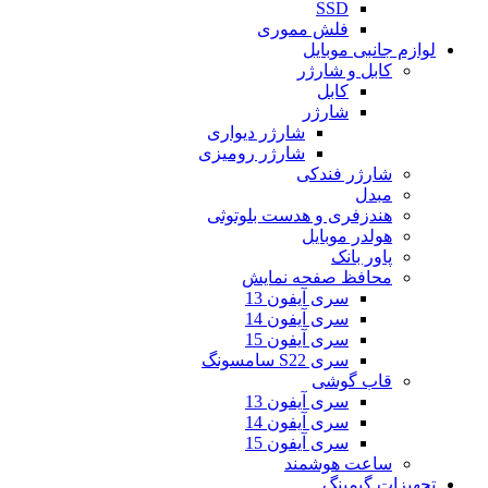
SSD
فلش مموری
لوازم جانبی موبایل
کابل و شارژر
کابل
شارژر
شارژر دیواری
شارژر رومیزی
شارژر فندکی
مبدل
هندزفری و هدست بلوتوثی
هولدر موبایل
پاور بانک
محافظ صفحه نمایش
سری آیفون 13
سری آیفون 14
سری آیفون 15
سری S22 سامسونگ
قاب گوشی
سری آیفون 13
سری آیفون 14
سری آیفون 15
ساعت هوشمند
تجهیزات گیمینگ