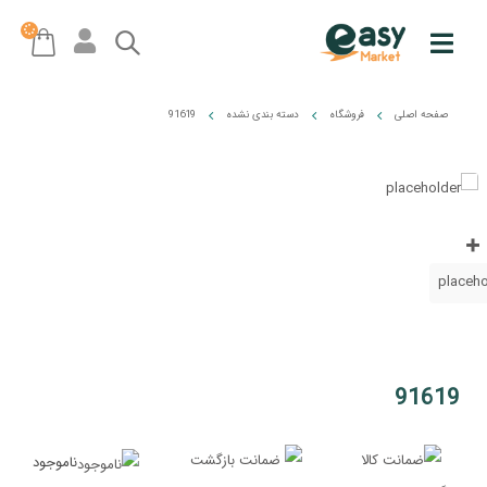
صفحه اصلی
فروشگاه
دسته بندی نشده
91619
91619
ناموجود