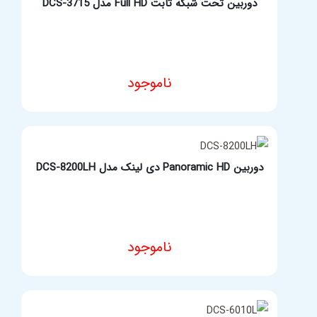
دوربین تحت شبکه ثابت Full HD مدل DCS-3715
ناموجود
مشخصات فنی محصول
دوربین Panoramic HD دی لینک مدل DCS-8200LH
ناموجود
مشخصات فنی محصول