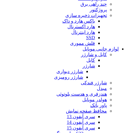
چند راهی برق
پروژکتور
تجهیزات ذخیره سازی
باکس هارد و داک
هارد اکسترنال
هارد اینترنال
SSD
فلش مموری
لوازم جانبی موبایل
کابل و شارژر
کابل
شارژر
شارژر دیواری
شارژر رومیزی
شارژر فندکی
مبدل
هندزفری و هدست بلوتوثی
هولدر موبایل
پاور بانک
محافظ صفحه نمایش
سری آیفون 13
سری آیفون 14
سری آیفون 15