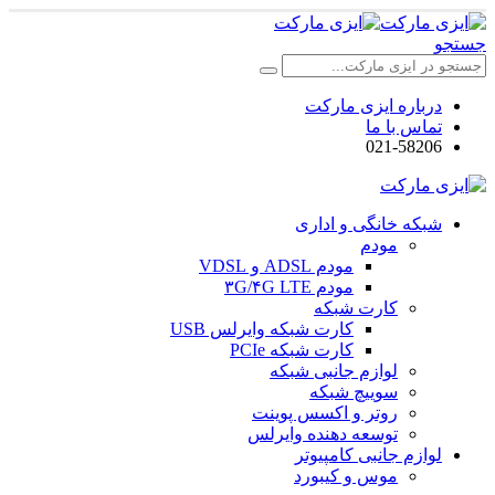
جستجو
درباره ایزی مارکت
تماس با ما
021-58206
شبکه خانگی و اداری
مودم
مودم ADSL و VDSL
مودم ۳G/۴G LTE
کارت شبکه
کارت شبکه وایرلس USB
کارت شبکه PCIe
لوازم جانبی شبکه
سوییچ شبکه
روتر و اکسس پوینت
توسعه دهنده وایرلس
لوازم جانبی کامپیوتر
موس و کیبورد