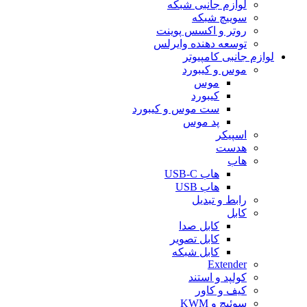
لوازم جانبی شبکه
سوییچ شبکه
روتر و اکسس پوینت
توسعه دهنده وایرلس
لوازم جانبی کامپیوتر
موس و کیبورد
موس
کیبورد
ست موس و کیبورد
پد موس
اسپیکر
هدست
هاب
هاب USB-C
هاب USB
رابط و تبدیل
کابل
کابل صدا
کابل تصویر
کابل شبکه
Extender
کولپد و استند
کیف و کاور
سوئیچ و KWM