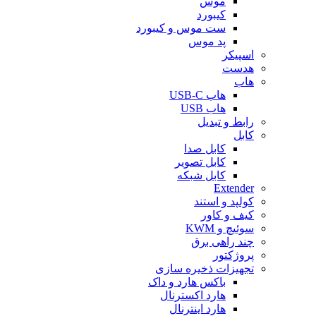
موس
کیبورد
ست موس و کیبورد
پد موس
اسپیکر
هدست
هاب
هاب USB-C
هاب USB
رابط و تبدیل
کابل
کابل صدا
کابل تصویر
کابل شبکه
Extender
کولپد و استند
کیف و کاور
سوئیچ و KWM
چند راهی برق
پروژکتور
تجهیزات ذخیره سازی
باکس هارد و داک
هارد اکسترنال
هارد اینترنال