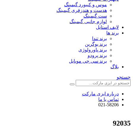
موس و کیبورد گیمینگ
هدست و هندزفری گیمینگ
ست گیمینگ
لوازم جانبی گیمینگ
لایف استایل
برند ها
برند تندا
برند یوگرین
برند پاورولوژی
برند پرودو
برند سی جی موبایل
بلاگ
جستجو
درباره ایزی مارکت
تماس با ما
021-58206
92035