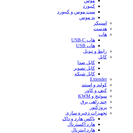
موس
کیبورد
ست موس و کیبورد
پد موس
اسپیکر
هدست
هاب
هاب USB-C
هاب USB
رابط و تبدیل
کابل
کابل صدا
کابل تصویر
کابل شبکه
Extender
کولپد و استند
کیف و کاور
سوئیچ و KWM
چند راهی برق
پروژکتور
تجهیزات ذخیره سازی
باکس هارد و داک
هارد اکسترنال
هارد اینترنال