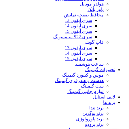
هولدر موبایل
پاور بانک
محافظ صفحه نمایش
سری آیفون 13
سری آیفون 14
سری آیفون 15
سری S22 سامسونگ
قاب گوشی
سری آیفون 13
سری آیفون 14
سری آیفون 15
ساعت هوشمند
تجهیزات گیمینگ
موس و کیبورد گیمینگ
هدست و هندزفری گیمینگ
ست گیمینگ
لوازم جانبی گیمینگ
لایف استایل
برند ها
برند تندا
برند یوگرین
برند پاورولوژی
برند پرودو