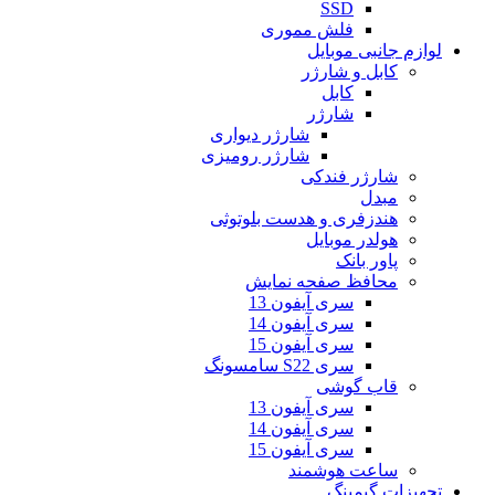
SSD
فلش مموری
لوازم جانبی موبایل
کابل و شارژر
کابل
شارژر
شارژر دیواری
شارژر رومیزی
شارژر فندکی
مبدل
هندزفری و هدست بلوتوثی
هولدر موبایل
پاور بانک
محافظ صفحه نمایش
سری آیفون 13
سری آیفون 14
سری آیفون 15
سری S22 سامسونگ
قاب گوشی
سری آیفون 13
سری آیفون 14
سری آیفون 15
ساعت هوشمند
تجهیزات گیمینگ