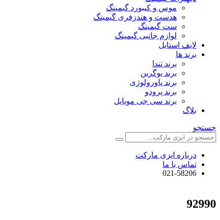
موس و کیبورد گیمینگ
هدست و هندزفری گیمینگ
ست گیمینگ
لوازم جانبی گیمینگ
لایف استایل
برند ها
برند تندا
برند یوگرین
برند پاورولوژی
برند پرودو
برند سی جی موبایل
بلاگ
جستجو
درباره ایزی مارکت
تماس با ما
021-58206
92990