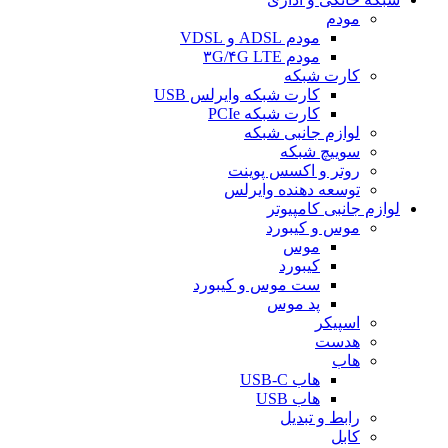
مودم
مودم ADSL و VDSL
مودم ۳G/۴G LTE
کارت شبکه
کارت شبکه وایرلس USB
کارت شبکه PCIe
لوازم جانبی شبکه
سوییچ شبکه
روتر و اکسس پوینت
توسعه دهنده وایرلس
لوازم جانبی کامپیوتر
موس و کیبورد
موس
کیبورد
ست موس و کیبورد
پد موس
اسپیکر
هدست
هاب
هاب USB-C
هاب USB
رابط و تبدیل
کابل