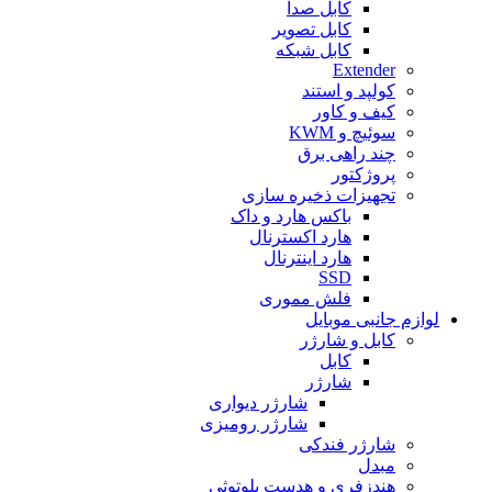
کابل صدا
کابل تصویر
کابل شبکه
Extender
کولپد و استند
کیف و کاور
سوئیچ و KWM
چند راهی برق
پروژکتور
تجهیزات ذخیره سازی
باکس هارد و داک
هارد اکسترنال
هارد اینترنال
SSD
فلش مموری
لوازم جانبی موبایل
کابل و شارژر
کابل
شارژر
شارژر دیواری
شارژر رومیزی
شارژر فندکی
مبدل
هندزفری و هدست بلوتوثی