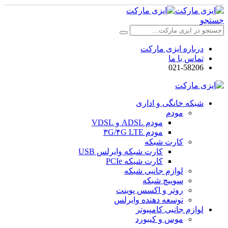
جستجو
درباره ایزی مارکت
تماس با ما
021-58206
شبکه خانگی و اداری
مودم
مودم ADSL و VDSL
مودم ۳G/۴G LTE
کارت شبکه
کارت شبکه وایرلس USB
کارت شبکه PCIe
لوازم جانبی شبکه
سوییچ شبکه
روتر و اکسس پوینت
توسعه دهنده وایرلس
لوازم جانبی کامپیوتر
موس و کیبورد