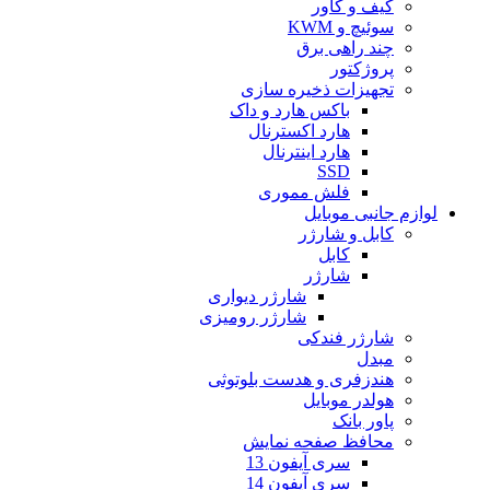
کیف و کاور
سوئیچ و KWM
چند راهی برق
پروژکتور
تجهیزات ذخیره سازی
باکس هارد و داک
هارد اکسترنال
هارد اینترنال
SSD
فلش مموری
لوازم جانبی موبایل
کابل و شارژر
کابل
شارژر
شارژر دیواری
شارژر رومیزی
شارژر فندکی
مبدل
هندزفری و هدست بلوتوثی
هولدر موبایل
پاور بانک
محافظ صفحه نمایش
سری آیفون 13
سری آیفون 14