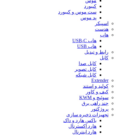
موس
کیبورد
ست موس و کیبورد
پد موس
اسپیکر
هدست
هاب
هاب USB-C
هاب USB
رابط و تبدیل
کابل
کابل صدا
کابل تصویر
کابل شبکه
Extender
کولپد و استند
کیف و کاور
سوئیچ و KWM
چند راهی برق
پروژکتور
تجهیزات ذخیره سازی
باکس هارد و داک
هارد اکسترنال
هارد اینترنال