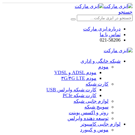
جستجو
درباره ایزی مارکت
تماس با ما
021-58206
شبکه خانگی و اداری
مودم
مودم ADSL و VDSL
مودم ۳G/۴G LTE
کارت شبکه
کارت شبکه وایرلس USB
کارت شبکه PCIe
لوازم جانبی شبکه
سوییچ شبکه
روتر و اکسس پوینت
توسعه دهنده وایرلس
لوازم جانبی کامپیوتر
موس و کیبورد