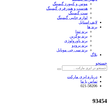
موس و کیبورد گیمینگ
هدست و هندزفری گیمینگ
ست گیمینگ
لوازم جانبی گیمینگ
لایف استایل
برند ها
برند تندا
برند یوگرین
برند پاورولوژی
برند پرودو
برند سی جی موبایل
بلاگ
جستجو
درباره ایزی مارکت
تماس با ما
021-58206
93454