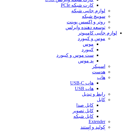
کارت شبکه PCIe
لوازم جانبی شبکه
سوییچ شبکه
روتر و اکسس پوینت
توسعه دهنده وایرلس
لوازم جانبی کامپیوتر
موس و کیبورد
موس
کیبورد
ست موس و کیبورد
پد موس
اسپیکر
هدست
هاب
هاب USB-C
هاب USB
رابط و تبدیل
کابل
کابل صدا
کابل تصویر
کابل شبکه
Extender
کولپد و استند