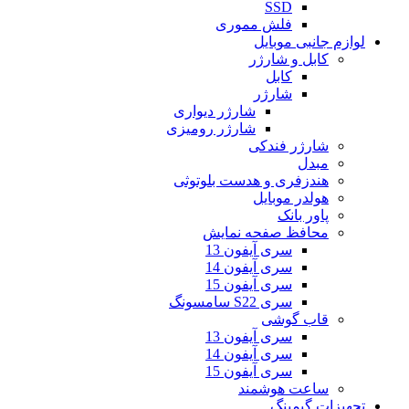
SSD
فلش مموری
لوازم جانبی موبایل
کابل و شارژر
کابل
شارژر
شارژر دیواری
شارژر رومیزی
شارژر فندکی
مبدل
هندزفری و هدست بلوتوثی
هولدر موبایل
پاور بانک
محافظ صفحه نمایش
سری آیفون 13
سری آیفون 14
سری آیفون 15
سری S22 سامسونگ
قاب گوشی
سری آیفون 13
سری آیفون 14
سری آیفون 15
ساعت هوشمند
تجهیزات گیمینگ