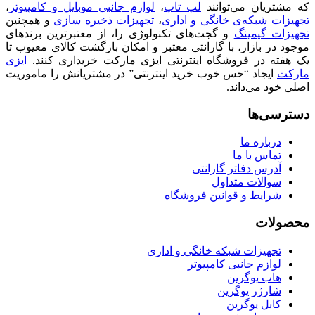
که مشتریان می‌توانند
لپ تاپ
،
لوازم جانبی موبایل و کامپیوتر
،
تجهیزات شبکه‌ی خانگی و اداری
،
تجهیزات ذخیره سازی
و همچنین
تجهیزات گیمینگ
و گجت‌های تکنولوژی را، از معتبرترین برندهای
موجود در بازار، با گارانتی معتبر و امکان بازگشت کالای معیوب تا
یک هفته در فروشگاه اینترنتی ایزی مارکت خریداری کنند.
ایزی
مارکت
ایجاد “حس خوب خرید اینترنتی” در مشتریانش را ماموریت
اصلی خود می‌داند.
دسترسی‌ها
درباره ما
تماس با ما
آدرس دفاتر گارانتی
سوالات متداول
شرایط و قوانین فروشگاه
محصولات
تجهیزات شبکه خانگی و اداری
لوازم جانبی کامپیوتر
هاب یوگرین
شارژر یوگرین
کابل یوگرین