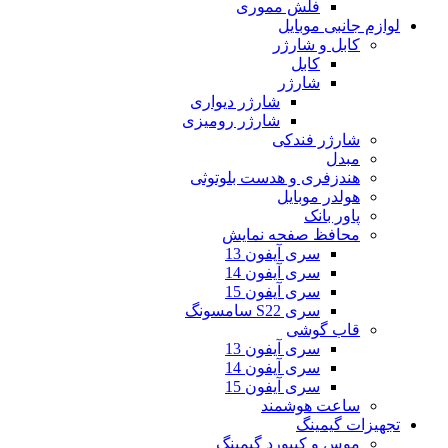
فلش مموری
لوازم جانبی موبایل
کابل و شارژر
کابل
شارژر
شارژر دیواری
شارژر رومیزی
شارژر فندکی
مبدل
هندزفری و هدست بلوتوثی
هولدر موبایل
پاور بانک
محافظ صفحه نمایش
سری آیفون 13
سری آیفون 14
سری آیفون 15
سری S22 سامسونگ
قاب گوشی
سری آیفون 13
سری آیفون 14
سری آیفون 15
ساعت هوشمند
تجهیزات گیمینگ
موس و کیبورد گیمینگ