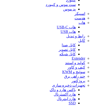
کیبورد
ست موس و کیبورد
پد موس
اسپیکر
هدست
هاب
هاب USB-C
هاب USB
رابط و تبدیل
کابل
کابل صدا
کابل تصویر
کابل شبکه
Extender
کولپد و استند
کیف و کاور
سوئیچ و KWM
چند راهی برق
پروژکتور
تجهیزات ذخیره سازی
باکس هارد و داک
هارد اکسترنال
هارد اینترنال
SSD