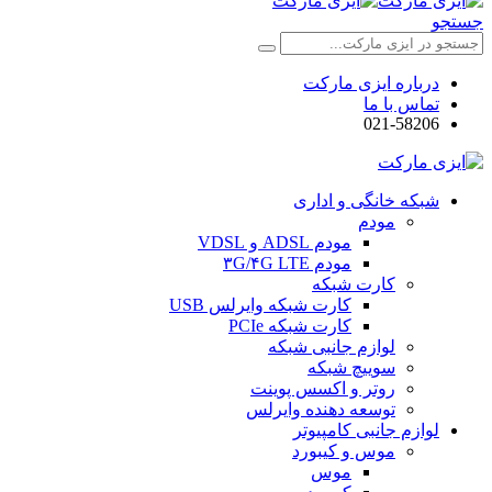
جستجو
درباره ایزی مارکت
تماس با ما
021-58206
شبکه خانگی و اداری
مودم
مودم ADSL و VDSL
مودم ۳G/۴G LTE
کارت شبکه
کارت شبکه وایرلس USB
کارت شبکه PCIe
لوازم جانبی شبکه
سوییچ شبکه
روتر و اکسس پوینت
توسعه دهنده وایرلس
لوازم جانبی کامپیوتر
موس و کیبورد
موس