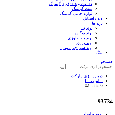
هدست و هندزفری گیمینگ
ست گیمینگ
لوازم جانبی گیمینگ
لایف استایل
برند ها
برند تندا
برند یوگرین
برند پاورولوژی
برند پرودو
برند سی جی موبایل
بلاگ
جستجو
درباره ایزی مارکت
تماس با ما
021-58206
93734
صفحه اصلی