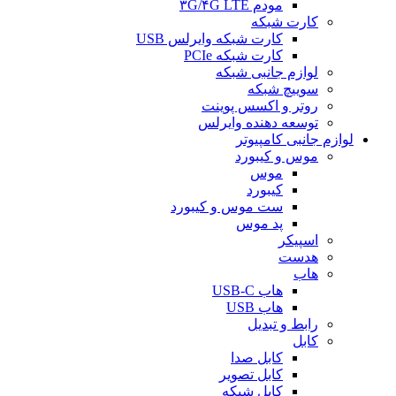
مودم ۳G/۴G LTE
کارت شبکه
کارت شبکه وایرلس USB
کارت شبکه PCIe
لوازم جانبی شبکه
سوییچ شبکه
روتر و اکسس پوینت
توسعه دهنده وایرلس
لوازم جانبی کامپیوتر
موس و کیبورد
موس
کیبورد
ست موس و کیبورد
پد موس
اسپیکر
هدست
هاب
هاب USB-C
هاب USB
رابط و تبدیل
کابل
کابل صدا
کابل تصویر
کابل شبکه