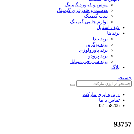
موس و کیبورد گیمینگ
هدست و هندزفری گیمینگ
ست گیمینگ
لوازم جانبی گیمینگ
لایف استایل
برند ها
برند تندا
برند یوگرین
برند پاورولوژی
برند پرودو
برند سی جی موبایل
بلاگ
جستجو
درباره ایزی مارکت
تماس با ما
021-58206
93757