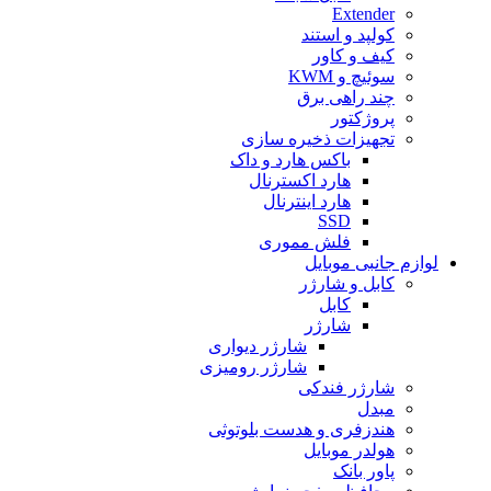
Extender
کولپد و استند
کیف و کاور
سوئیچ و KWM
چند راهی برق
پروژکتور
تجهیزات ذخیره سازی
باکس هارد و داک
هارد اکسترنال
هارد اینترنال
SSD
فلش مموری
لوازم جانبی موبایل
کابل و شارژر
کابل
شارژر
شارژر دیواری
شارژر رومیزی
شارژر فندکی
مبدل
هندزفری و هدست بلوتوثی
هولدر موبایل
پاور بانک