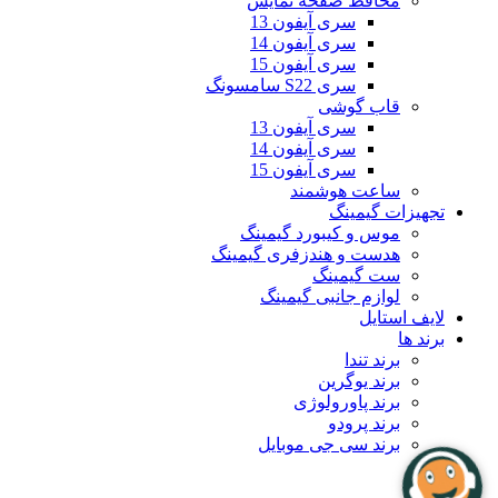
محافظ صفحه نمایش
سری آیفون 13
سری آیفون 14
سری آیفون 15
سری S22 سامسونگ
قاب گوشی
سری آیفون 13
سری آیفون 14
سری آیفون 15
ساعت هوشمند
تجهیزات گیمینگ
موس و کیبورد گیمینگ
هدست و هندزفری گیمینگ
ست گیمینگ
لوازم جانبی گیمینگ
لایف استایل
برند ها
برند تندا
برند یوگرین
برند پاورولوژی
برند پرودو
برند سی جی موبایل
بلاگ