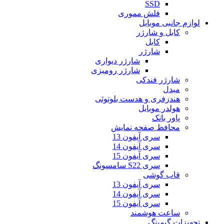
SSD
فلش مموری
لوازم جانبی موبایل
کابل و شارژر
کابل
شارژر
شارژر دیواری
شارژر رومیزی
شارژر فندکی
مبدل
هندزفری و هدست بلوتوثی
هولدر موبایل
پاور بانک
محافظ صفحه نمایش
سری آیفون 13
سری آیفون 14
سری آیفون 15
سری S22 سامسونگ
قاب گوشی
سری آیفون 13
سری آیفون 14
سری آیفون 15
ساعت هوشمند
تجهیزات گیمینگ