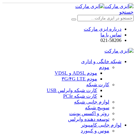
جستجو
درباره ایزی مارکت
تماس با ما
021-58206
شبکه خانگی و اداری
مودم
مودم ADSL و VDSL
مودم ۳G/۴G LTE
کارت شبکه
کارت شبکه وایرلس USB
کارت شبکه PCIe
لوازم جانبی شبکه
سوییچ شبکه
روتر و اکسس پوینت
توسعه دهنده وایرلس
لوازم جانبی کامپیوتر
موس و کیبورد