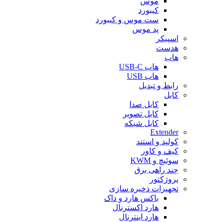
موس
کیبورد
ست موس و کیبورد
پد موس
اسپیکر
هدست
هاب
هاب USB-C
هاب USB
رابط و تبدیل
کابل
کابل صدا
کابل تصویر
کابل شبکه
Extender
کولپد و استند
کیف و کاور
سوئیچ و KWM
چند راهی برق
پروژکتور
تجهیزات ذخیره سازی
باکس هارد و داک
هارد اکسترنال
هارد اینترنال