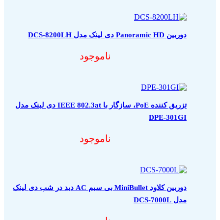
دوربین Panoramic HD دی لینک مدل DCS-8200LH
ناموجود
تزریق کننده PoE، سازگار با IEEE 802.3at دی لینک مدل
DPE-301GI
ناموجود
دوربین کلاود MiniBullet بی سیم AC دید در شب دی لینک
مدل DCS-7000L