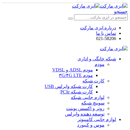
جستجو
درباره ایزی مارکت
تماس با ما
021-58206
شبکه خانگی و اداری
مودم
مودم ADSL و VDSL
مودم ۳G/۴G LTE
کارت شبکه
کارت شبکه وایرلس USB
کارت شبکه PCIe
لوازم جانبی شبکه
سوییچ شبکه
روتر و اکسس پوینت
توسعه دهنده وایرلس
لوازم جانبی کامپیوتر
موس و کیبورد