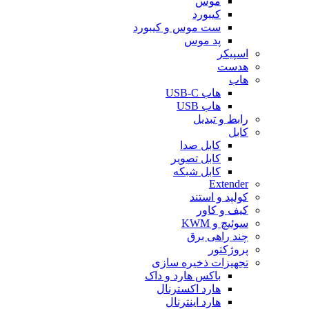
موس
کیبورد
ست موس و کیبورد
پد موس
اسپیکر
هدست
هاب
هاب USB-C
هاب USB
رابط و تبدیل
کابل
کابل صدا
کابل تصویر
کابل شبکه
Extender
کولپد و استند
کیف و کاور
سوئیچ و KWM
چند راهی برق
پروژکتور
تجهیزات ذخیره سازی
باکس هارد و داک
هارد اکسترنال
هارد اینترنال