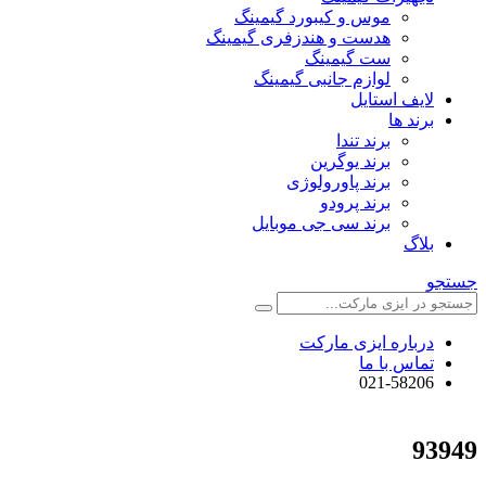
موس و کیبورد گیمینگ
هدست و هندزفری گیمینگ
ست گیمینگ
لوازم جانبی گیمینگ
لایف استایل
برند ها
برند تندا
برند یوگرین
برند پاورولوژی
برند پرودو
برند سی جی موبایل
بلاگ
جستجو
درباره ایزی مارکت
تماس با ما
021-58206
93949