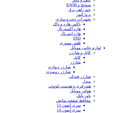
کیف و کاور
سوئیچ و KWM
چند راهی برق
پروژکتور
تجهیزات ذخیره سازی
باکس هارد و داک
هارد اکسترنال
هارد اینترنال
SSD
فلش مموری
لوازم جانبی موبایل
کابل و شارژر
کابل
شارژر
شارژر دیواری
شارژر رومیزی
شارژر فندکی
مبدل
هندزفری و هدست بلوتوثی
هولدر موبایل
پاور بانک
محافظ صفحه نمایش
سری آیفون 13
سری آیفون 14