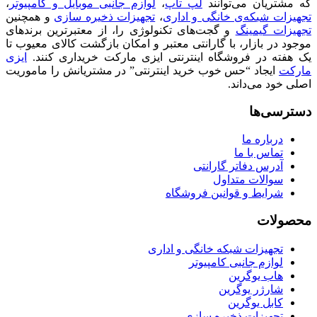
که مشتریان می‌توانند
لپ تاپ
،
لوازم جانبی موبایل و کامپیوتر
،
تجهیزات شبکه‌ی خانگی و اداری
،
تجهیزات ذخیره سازی
و همچنین
تجهیزات گیمینگ
و گجت‌های تکنولوژی را، از معتبرترین برندهای
موجود در بازار، با گارانتی معتبر و امکان بازگشت کالای معیوب تا
یک هفته در فروشگاه اینترنتی ایزی مارکت خریداری کنند.
ایزی
مارکت
ایجاد “حس خوب خرید اینترنتی” در مشتریانش را ماموریت
اصلی خود می‌داند.
دسترسی‌ها
درباره ما
تماس با ما
آدرس دفاتر گارانتی
سوالات متداول
شرایط و قوانین فروشگاه
محصولات
تجهیزات شبکه خانگی و اداری
لوازم جانبی کامپیوتر
هاب یوگرین
شارژر یوگرین
کابل یوگرین
تجهیزات ذخیره سازی