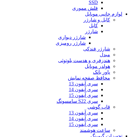
SSD
فلش مموری
لوازم جانبی موبایل
کابل و شارژر
کابل
شارژر
شارژر دیواری
شارژر رومیزی
شارژر فندکی
مبدل
هندزفری و هدست بلوتوثی
هولدر موبایل
پاور بانک
محافظ صفحه نمایش
سری آیفون 13
سری آیفون 14
سری آیفون 15
سری S22 سامسونگ
قاب گوشی
سری آیفون 13
سری آیفون 14
سری آیفون 15
ساعت هوشمند
تجهیزات گیمینگ