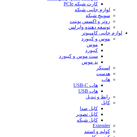
کارت شبکه PCIe
لوازم جانبی شبکه
سوییچ شبکه
روتر و اکسس پوینت
توسعه دهنده وایرلس
لوازم جانبی کامپیوتر
موس و کیبورد
موس
کیبورد
ست موس و کیبورد
پد موس
اسپیکر
هدست
هاب
هاب USB-C
هاب USB
رابط و تبدیل
کابل
کابل صدا
کابل تصویر
کابل شبکه
Extender
کولپد و استند