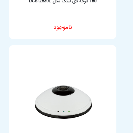
180 درجه دی لینک مدل DCS-2530L
ناموجود
مشخصات فنی محصول